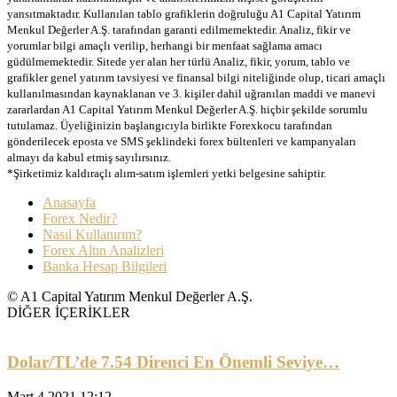
yansıtmaktadır. Kullanılan tablo grafiklerin doğruluğu A1 Capital Yatırım
Menkul Değerler A.Ş. tarafından garanti edilmemektedir. Analiz, fikir ve
yorumlar bilgi amaçlı verilip, herhangi bir menfaat sağlama amacı
güdülmemektedir. Sitede yer alan her türlü Analiz, fikir, yorum, tablo ve
grafikler genel yatırım tavsiyesi ve finansal bilgi niteliğinde olup, ticari amaçlı
kullanılmasından kaynaklanan ve 3. kişiler dahil uğranılan maddi ve manevi
zararlardan A1 Capital Yatırım Menkul Değerler A.Ş. hiçbir şekilde sorumlu
tutulamaz. Üyeliğinizin başlangıcıyla birlikte Forexkocu tarafından
gönderilecek eposta ve SMS şeklindeki forex bültenleri ve kampanyaları
almayı da kabul etmiş sayılırsınız.
*Şirketimiz kaldıraçlı alım-satım işlemleri yetki belgesine sahiptir.
Anasayfa
Forex Nedir?
Nasıl Kullanırım?
Forex Altın Analizleri
Banka Hesap Bilgileri
© A1 Capital Yatırım Menkul Değerler A.Ş.
DİĞER İÇERİKLER
Dolar/TL’de 7.54 Direnci En Önemli Seviye…
Mart 4 2021 12:12