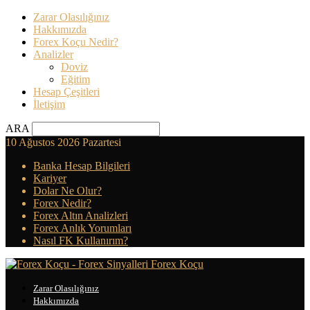
Zarar Olasılığınız
Hakkımızda
Forex Koçu Nedir?
Analizler
Doviz
Eğitim
Hesap Çeşitleri
İletişim
ARA
10 Ağustos 2026 Pazartesi
Banka Hesap Bilgileri
Kariyer
Dolar Ne Olur?
Forex Nedir?
Forex Altın Analizleri
Forex Anlık Yorumları
Nasıl FK Kullanırım?
Forex Koçu
Zarar Olasılığınız
Hakkımızda