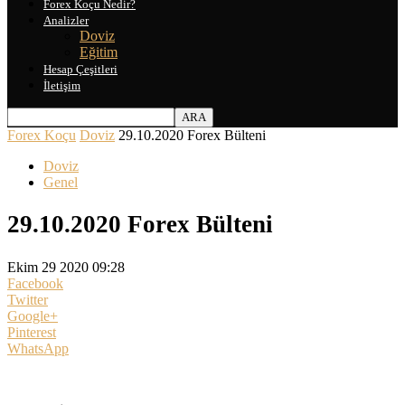
Forex Koçu Nedir?
Analizler
Doviz
Eğitim
Hesap Çeşitleri
İletişim
Forex Koçu
Doviz
29.10.2020 Forex Bülteni
Doviz
Genel
29.10.2020 Forex Bülteni
Ekim 29 2020 09:28
Facebook
Twitter
Google+
Pinterest
WhatsApp