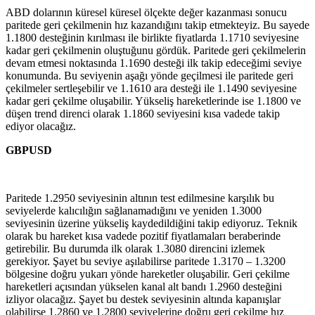
ABD dolarının küresel küresel ölçekte değer kazanması sonucu
paritede geri çekilmenin hız kazandığını takip etmekteyiz. Bu sayede
1.1800 desteğinin kırılması ile birlikte fiyatlarda 1.1710 seviyesine
kadar geri çekilmenin oluştuğunu gördük. Paritede geri çekilmelerin
devam etmesi noktasında 1.1690 desteği ilk takip edeceğimi seviye
konumunda. Bu seviyenin aşağı yönde geçilmesi ile paritede geri
çekilmeler sertleşebilir ve 1.1610 ara desteği ile 1.1490 seviyesine
kadar geri çekilme oluşabilir. Yükseliş hareketlerinde ise 1.1800 ve
düşen trend direnci olarak 1.1860 seviyesini kısa vadede takip
ediyor olacağız.
GBPUSD
Paritede 1.2950 seviyesinin altının test edilmesine karşılık bu
seviyelerde kalıcılığın sağlanamadığını ve yeniden 1.3000
seviyesinin üzerine yükseliş kaydedildiğini takip ediyoruz. Teknik
olarak bu hareket kısa vadede pozitif fiyatlamaları beraberinde
getirebilir. Bu durumda ilk olarak 1.3080 direncini izlemek
gerekiyor. Şayet bu seviye aşılabilirse paritede 1.3170 – 1.3200
bölgesine doğru yukarı yönde hareketler oluşabilir. Geri çekilme
hareketleri açısından yükselen kanal alt bandı 1.2960 desteğini
izliyor olacağız. Şayet bu destek seviyesinin altında kapanışlar
olabilirse 1.2860 ve 1.2800 seviyelerine doğru geri çekilme hız