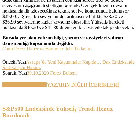
seviyesinin aşağısını test ettiğini gördük. Geri çekilmenin devamı
noktasında ilk izleyeceğimiz teknik seviye konumunda bulunuyor
$39.00… Şayet bu seviyenin de kırılması ile birlikte $38.30 ve
$36.90 seviyelerine kadar gevşeme oluşabilir. Yükseliş hareketi
noktasında $40.20 ve $41.30 dirençleri kısa vadede takip edilecektir.
Burada yer alan yatırım bilgi, yorum ve tavsiyeleri yatırım
danışmanlığı kapsamında değildir.
Canlı Forex Haber ve Yorumları için Tıklayın!
Önceki Yazı
Avrupa’da Yeni Kapanmalar Kapıda… Dax Endeksinde
Sert Satışlar Hakim.
Sonraki Yazı
30.10.2020 Forex Bülteni
BENZER YAZILAR
YAZARIN DİĞER İÇERİKLERİ
S&P500 Endeksinde Yükseliş Trendi Henüz
Bozulmadı