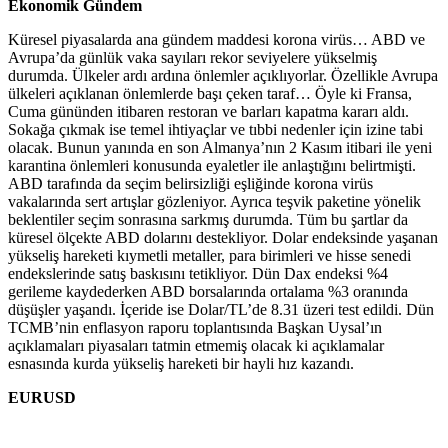
Ekonomik Gündem
Küresel piyasalarda ana gündem maddesi korona virüs… ABD ve
Avrupa’da günlük vaka sayıları rekor seviyelere yükselmiş
durumda. Ülkeler ardı ardına önlemler açıklıyorlar. Özellikle Avrupa
ülkeleri açıklanan önlemlerde başı çeken taraf… Öyle ki Fransa,
Cuma gününden itibaren restoran ve barları kapatma kararı aldı.
Sokağa çıkmak ise temel ihtiyaçlar ve tıbbi nedenler için izine tabi
olacak. Bunun yanında en son Almanya’nın 2 Kasım itibari ile yeni
karantina önlemleri konusunda eyaletler ile anlaştığını belirtmişti.
ABD tarafında da seçim belirsizliği eşliğinde korona virüs
vakalarında sert artışlar gözleniyor. Ayrıca teşvik paketine yönelik
beklentiler seçim sonrasına sarkmış durumda. Tüm bu şartlar da
küresel ölçekte ABD dolarını destekliyor. Dolar endeksinde yaşanan
yükseliş hareketi kıymetli metaller, para birimleri ve hisse senedi
endekslerinde satış baskısını tetikliyor. Dün Dax endeksi %4
gerileme kaydederken ABD borsalarında ortalama %3 oranında
düşüşler yaşandı. İçeride ise Dolar/TL’de 8.31 üzeri test edildi. Dün
TCMB’nin enflasyon raporu toplantısında Başkan Uysal’ın
açıklamaları piyasaları tatmin etmemiş olacak ki açıklamalar
esnasında kurda yükseliş hareketi bir hayli hız kazandı.
EURUSD