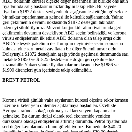
ABD dolarının küresel ölçekte değer kazanması ile birlikte ons altın
fiyatlarında satış baskısının hızlandığını takip ettik. Bu sayede
fiyatların $1872 destek seviyenin de aşağısını test ettiğini görsek de
bir miktar toparlanmanın gelmesi ile kalıcılık sağlanamadı. Yalnız
geri çekilmenin devamı noktasında $1872 desteğini takından
izlemeyi sürdürüyoruz. Mevcut konjonktür altın fiyatlarında geri
çekilmenin devamını destekliyor. ABD seçim belirsizliği ve korona
virüsü endişelerinin ilk etkisi ABD dolarına olan talep artışı oldu.
ABD’de teşvik paketinin de Trump’ın deyimiyle seçim sonrasına
kalması yine sarı metali zayıflatan bir diğer önemli unsur oldu.
Dolayısıyla $1872 desteğinin aşağı yönde geçilmesi durumunda sarı
metalde $1850 ve $1825 desteklerine doğru geri çekilme hız
kazanabilir. Yukarı yönde fiyatlamalar noktasında ise $1886 ve
$1900 dirençleri gün içerisinde takip edilmelidir.
BRENT PETROL
Korona virüsü günlük vaka sayılarının küresel ölçekte rekor kırması
üzerine ülkeler yeni önlemler açıklamaya başladılar. Özellikle
Avrupa tarafında sokağa çıkma yasakları ve yeni kapanmalar
gelmekte. Bu durum doğal olarak reel ekonomide yeniden
duraksama olacağı endişelerini artırmış durumda. Petrol fiyatlarında
sert değer kayıplarından bunu görebiliyoruz. Bu nedenle $40.20
desteğinin kırılması ile fiyatların çok kısa sürede $39.00 destek