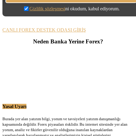
Gizlilik sözleşmesi
ni okudum, kabul ediyorum.
CANLI FOREX DESTEK ODASI GİRİŞ
Neden Banka Yerine Forex?
Yasal Uyarı
Burada yer alan yatırım bilgi, yorum ve tavsiyeleri yatırım danışmanlığı
kapsamında değildir. Forex piyasaları risklidir. Bu internet sitesinde yer alan
yorum, analiz ve fikirler güvenilir olduğuna inanılan kaynaklardan
yararlanılarak hazırlanmıştır ve analistlerimizin kişisel görüşlerini