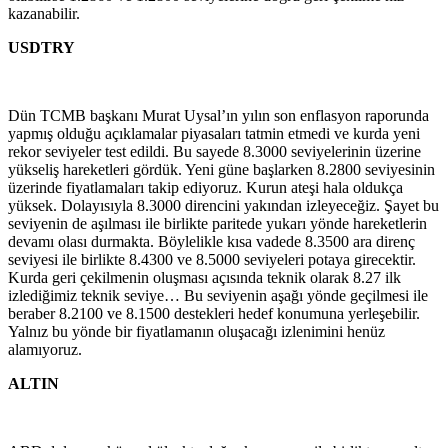
kazanabilir.
USDTRY
Dün TCMB başkanı Murat Uysal’ın yılın son enflasyon raporunda
yapmış olduğu açıklamalar piyasaları tatmin etmedi ve kurda yeni
rekor seviyeler test edildi. Bu sayede 8.3000 seviyelerinin üzerine
yükseliş hareketleri gördük. Yeni güne başlarken 8.2800 seviyesinin
üzerinde fiyatlamaları takip ediyoruz. Kurun ateşi hala oldukça
yüksek. Dolayısıyla 8.3000 direncini yakından izleyeceğiz. Şayet bu
seviyenin de aşılması ile birlikte paritede yukarı yönde hareketlerin
devamı olası durmakta. Böylelikle kısa vadede 8.3500 ara direnç
seviyesi ile birlikte 8.4300 ve 8.5000 seviyeleri potaya girecektir.
Kurda geri çekilmenin oluşması açısında teknik olarak 8.27 ilk
izlediğimiz teknik seviye… Bu seviyenin aşağı yönde geçilmesi ile
beraber 8.2100 ve 8.1500 destekleri hedef konumuna yerleşebilir.
Yalnız bu yönde bir fiyatlamanın oluşacağı izlenimini henüz
alamıyoruz.
ALTIN