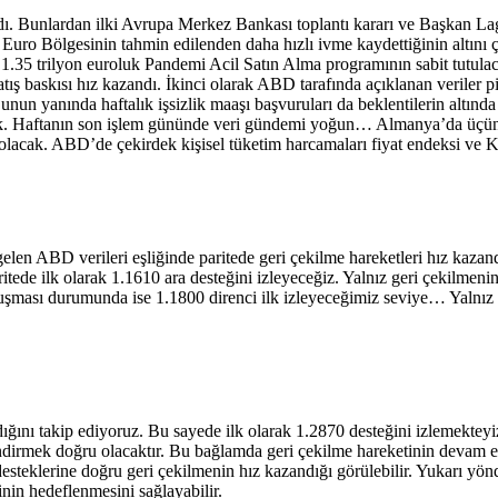
. Bunlardan ilki Avrupa Merkez Bankası toplantı kararı ve Başkan Lag
ro Bölgesinin tahmin edilenden daha hızlı ivme kaydettiğinin altını çiz
n 1.35 trilyon euroluk Pandemi Acil Satın Alma programının sabit tutula
 satış baskısı hız kazandı. İkinci olarak ABD tarafında açıklanan veril
un yanında haftalık işsizlik maaşı başvuruları da beklentilerin altında
ledik. Haftanın son işlem gününde veri gündemi yoğun… Almanya’da üçünc
lacak. ABD’de çekirdek kişisel tüketim harcamaları fiyat endeksi ve K
 ABD verileri eşliğinde paritede geri çekilme hareketleri hız kazandı
aritede ilk olarak 1.1610 ara desteğini izleyeceğiz. Yalnız geri çekilm
luşması durumunda ise 1.1800 direnci ilk izleyeceğimiz seviye… Yalnız 
dığını takip ediyoruz. Bu sayede ilk olarak 1.2870 desteğini izlemektey
endirmek doğru olacaktır. Bu bağlamda geri çekilme hareketinin devam ett
esteklerine doğru geri çekilmenin hız kazandığı görülebilir. Yukarı yön
nin hedeflenmesini sağlayabilir.