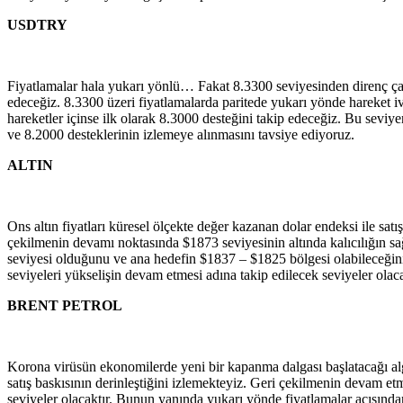
USDTRY
Fiyatlamalar hala yukarı yönlü… Fakat 8.3300 seviyesinden direnç çal
edeceğiz. 8.3300 üzeri fiyatlamalarda paritede yukarı yönde hareket 
hareketler içinse ilk olarak 8.3000 desteğini takip edeceğiz. Bu seviye
ve 8.2000 desteklerinin izlemeye alınmasını tavsiye ediyoruz.
ALTIN
Ons altın fiyatları küresel ölçekte değer kazanan dolar endeksi ile satı
çekilmenin devamı noktasında $1873 seviyesinin altında kalıcılığın sa
seviyesi olduğunu ve ana hedefin $1837 – $1825 bölgesi olabileceğin
seviyeleri yükselişin devam etmesi adına takip edilecek seviyeler olaca
BRENT PETROL
Korona virüsün ekonomilerde yeni bir kapanma dalgası başlatacağı algıs
satış baskısının derinleştiğini izlemekteyiz. Geri çekilmenin devam e
seviyeler olacaktır. Bunun yanında yukarı yönde fiyatlamalar açısında