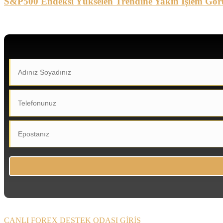
S&P500 Endeksi Yükselen Trendine Yakın İşlem Gör
CANLI FOREX DESTEK ODASI GİRİŞ