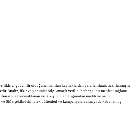
 ve fikirler güvenilir olduğuna inanılan kaynaklardan yararlanılarak hazırlanmıştır
dir. Analiz, fikir ve yorumlar bilgi amaçlı verilip, herhangi bir menfaat sağlama
llanılmasından kaynaklanan ve 3. kişiler dahil uğranılan maddi ve manevi
a ve SMS şeklindeki forex bültenleri ve kampanyaları almayı da kabul etmiş