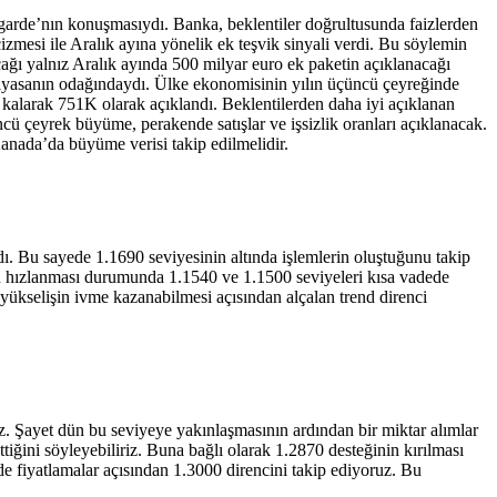
arde’nın konuşmasıydı. Banka, beklentiler doğrultusunda faizlerden
mesi ile Aralık ayına yönelik ek teşvik sinyali verdi. Bu söylemin
cağı yalnız Aralık ayında 500 milyar euro ek paketin açıklanacağı
er piyasanın odağındaydı. Ülke ekonomisinin yılın üçüncü çeyreğinde
 kalarak 751K olarak açıklandı. Beklentilerden daha iyi açıklanan
ü çeyrek büyüme, perakende satışlar ve işsizlik oranları açıklanacak.
anada’da büyüme verisi takip edilmelidir.
. Bu sayede 1.1690 seviyesinin altında işlemlerin oluştuğunu takip
enin hızlanması durumunda 1.1540 ve 1.1500 seviyeleri kısa vadede
yükselişin ivme kazanabilmesi açısından alçalan trend direnci
iz. Şayet dün bu seviyeye yakınlaşmasının ardından bir miktar alımlar
iğini söyleyebiliriz. Buna bağlı olarak 1.2870 desteğinin kırılması
de fiyatlamalar açısından 1.3000 direncini takip ediyoruz. Bu