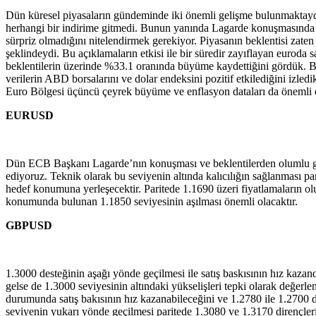
Dün küresel piyasaların gündeminde iki önemli gelişme bulunmaktaydı
herhangi bir indirime gitmedi. Bunun yanında Lagarde konuşmasında Eu
sürpriz olmadığını nitelendirmek gerekiyor. Piyasanın beklentisi zate
şeklindeydi. Bu açıklamaların etkisi ile bir süredir zayıflayan euroda
beklentilerin üzerinde %33.1 oranında büyüme kaydettiğini gördük. Bun
verilerin ABD borsalarını ve dolar endeksini pozitif etkilediğini iz
Euro Bölgesi üçüncü çeyrek büyüme ve enflasyon dataları da önemli o
EURUSD
Dün ECB Başkanı Lagarde’nın konuşması ve beklentilerden olumlu gelen
ediyoruz. Teknik olarak bu seviyenin altında kalıcılığın sağlanması p
hedef konumuna yerleşecektir. Paritede 1.1690 üzeri fiyatlamaların o
konumunda bulunan 1.1850 seviyesinin aşılması önemli olacaktır.
GBPUSD
1.3000 desteğinin aşağı yönde geçilmesi ile satış baskısının hız kazan
gelse de 1.3000 seviyesinin altındaki yükselişleri tepki olarak değerl
durumunda satış bakısının hız kazanabileceğini ve 1.2780 ile 1.2700 d
seviyenin yukarı yönde geçilmesi paritede 1.3080 ve 1.3170 dirençleri