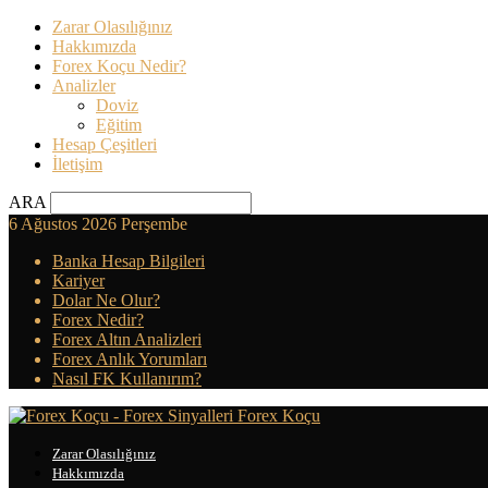
Zarar Olasılığınız
Hakkımızda
Forex Koçu Nedir?
Analizler
Doviz
Eğitim
Hesap Çeşitleri
İletişim
ARA
6 Ağustos 2026 Perşembe
Banka Hesap Bilgileri
Kariyer
Dolar Ne Olur?
Forex Nedir?
Forex Altın Analizleri
Forex Anlık Yorumları
Nasıl FK Kullanırım?
Forex Koçu
Zarar Olasılığınız
Hakkımızda