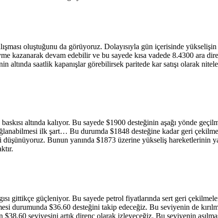
ışması oluştuğunu da görüyoruz. Dolayısıyla gün içerisinde yükselişin
ivme kazanarak devam edebilir ve bu sayede kısa vadede 8.4300 ara dire
nin altında saatlik kapanışlar görebilirsek paritede kar satışı olarak ni
ş baskısı altında kalıyor. Bu sayede $1900 desteğinin aşağı yönde geçilme
ğlanabilmesi ilk şart… Bu durumda $1848 desteğine kadar geri çekilme ih
i düşünüyoruz. Bunun yanında $1873 üzerine yükseliş hareketlerinin y
ktır.
ı gittikçe güçleniyor. Bu sayede petrol fiyatlarında sert geri çekilmel
tmesi durumunda $36.60 desteğini takip edeceğiz. Bu seviyenin de kırılma
n $38.60 seviyesini artık direnç olarak izleyeceğiz. Bu seviyenin aşılma