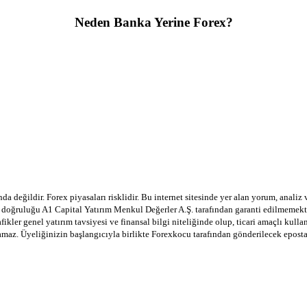
Neden Banka Yerine Forex?
a değildir. Forex piyasaları risklidir. Bu internet sitesinde yer alan yorum, analiz
in doğruluğu A1 Capital Yatırım Menkul Değerler A.Ş. tarafından garanti edilmemekte
afikler genel yatırım tavsiyesi ve finansal bilgi niteliğinde olup, ticari amaçlı ku
lamaz. Üyeliğinizin başlangıcıyla birlikte Forexkocu tarafından gönderilecek epost