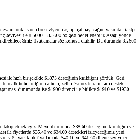
 devamı noktasında bu seviyenin aşılıp aşılmayacağını yakından takip
nç seviyesi ile 8.5000 – 8.5500 bölgesi hedeflenebilir. Aşağı yönde
telendirebileceğimiz fiyatlamalar söz konusu olabilir. Bu durumda 8.2600
si ile hızlı bir şekilde $1873 desteğinin kırıldığını gördük. Geri
timalinin belirdiğinin altını çizelim. Yalnız buranın ara destek
aşanması durumunda ise $1900 direnci ile birlikte $1910 ve $1930
eri takip etmekteyiz. Mevcut durumda $38.60 desteğinin kırıldığını ve
sı ile fiyatlarda $35.40 ve $34.00 destekleri izleyeceğimiz yeni
sını sağlayacak bir fiyatlamada $40.10 ve $41.60 direnç seviyeleri