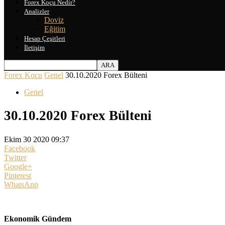
Forex Koçu Nedir?
Analizler
Doviz
Eğitim
Hesap Çeşitleri
İletişim
Forex Koçu
Genel
30.10.2020 Forex Bülteni
Genel
30.10.2020 Forex Bülteni
Ekim 30 2020 09:37
Facebook
Twitter
Google+
Pinterest
WhatsApp
Ekonomik Gündem