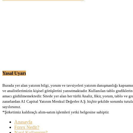
Yasal Uyarı
Burada yer alan yatırım bilgi, yorum ve tavsiyeleri yatırım danışmanlığı kapsamınd
ve analistlerimizin kişisel görüşlerini yansıtmaktadır. Kullanılan tablo grafikler
amacı güdülmemektedir. Sitede yer alan her türlü Analiz, fikir, yorum, tablo ve gr
zararlardan A1 Capital Yatırım Menkul Değerler A.Ş. hiçbir şekilde sorumlu tutu
sayılırsınız.
*Şirketimiz kaldıraçlı alım-satım işlemleri yetki belgesine sahiptir.
Anasayfa
Forex Nedir?
Nasıl Kullanırım?