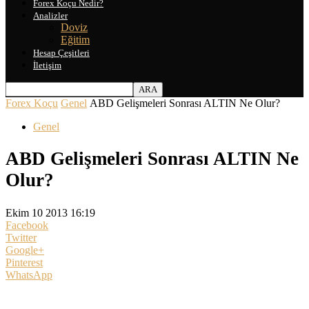
Forex Koçu Nedir?
Analizler
Doviz
Eğitim
Hesap Çeşitleri
İletişim
Forex Koçu
Genel
ABD Gelişmeleri Sonrası ALTIN Ne Olur?
Genel
ABD Gelişmeleri Sonrası ALTIN Ne
Olur?
Ekim 10 2013 16:19
Facebook
Twitter
Google+
Pinterest
WhatsApp