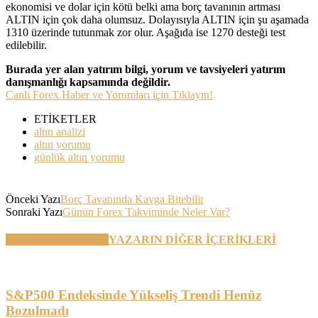
ekonomisi ve dolar için kötü belki ama borç tavanının artması
ALTIN için çok daha olumsuz. Dolayısıyla ALTIN için şu aşamada
1310 üzerinde tutunmak zor olur. Aşağıda ise 1270 desteği test
edilebilir.
Burada yer alan yatırım bilgi, yorum ve tavsiyeleri yatırım
danışmanlığı kapsamında değildir.
Canlı Forex Haber ve Yorumları için Tıklayın!
ETİKETLER
altın analizi
altın yorumu
günlük altın yorumu
Önceki Yazı
Borç Tavanında Kavga Bitebilir
Sonraki Yazı
Günün Forex Takviminde Neler Var?
BENZER YAZILAR
YAZARIN DİĞER İÇERİKLERİ
S&P500 Endeksinde Yükseliş Trendi Henüz
Bozulmadı