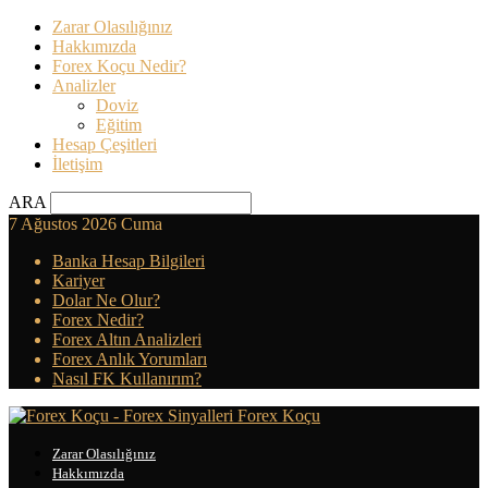
Zarar Olasılığınız
Hakkımızda
Forex Koçu Nedir?
Analizler
Doviz
Eğitim
Hesap Çeşitleri
İletişim
ARA
7 Ağustos 2026 Cuma
Banka Hesap Bilgileri
Kariyer
Dolar Ne Olur?
Forex Nedir?
Forex Altın Analizleri
Forex Anlık Yorumları
Nasıl FK Kullanırım?
Forex Koçu
Zarar Olasılığınız
Hakkımızda