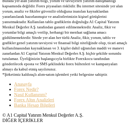
Burada yer alan yatırım bilgi, yorum ve tavsiyeleri yatırım danışmanlığı
kapsamında değildir. Forex piyasaları risklidir. Bu internet sitesinde yer alan
yorum, analiz ve fikirler güvenilir olduğuna inanılan kaynaklardan
yararlanılarak hazırlanmıştır ve analistlerimizin kişisel görüşlerini
yansıtmaktadır. Kullanılan tablo grafiklerin doğruluğu A1 Capital Yatırım
Menkul Değerler A.Ş. tarafından garanti edilmemektedir. Analiz, fikir ve
yorumlar bilgi amaçlı verilip, herhangi bir menfaat sağlama amacı
güdülmemektedir. Sitede yer alan her türlü Analiz, fikir, yorum, tablo ve
grafikler genel yatırım tavsiyesi ve finansal bilgi niteliğinde olup, ticari amaçlı
kullanılmasından kaynaklanan ve 3. kişiler dahil uğranılan maddi ve manevi
zararlardan A1 Capital Yatırım Menkul Değerler A.Ş. hiçbir şekilde sorumlu
tutulamaz. Üyeliğinizin başlangıcıyla birlikte Forexkocu tarafından
gönderilecek eposta ve SMS şeklindeki forex bültenleri ve kampanyaları
almayı da kabul etmiş sayılırsınız.
*Şirketimiz kaldıraçlı alım-satım işlemleri yetki belgesine sahiptir.
Anasayfa
Forex Nedir?
Nasıl Kullanırım?
Forex Altın Analizleri
Banka Hesap Bilgileri
© A1 Capital Yatırım Menkul Değerler A.Ş.
DİĞER İÇERİKLER