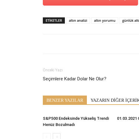
ETİKETLER
altın analizi
altın yorumu
günlük al
Önceki Yazı
Seçimlere Kadar Dolar Ne Olur?
BENZER YAZILAR
YAZARIN DİĞER İÇERİ
S&P500 Endeksinde Yükseliş Trendi
01.03.2021 
Henüz Bozulmadı