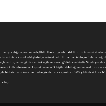
m danışmanlığı kapsamında değildir. Forex piyasaları risklidir. Bu internet sitesind
alistlerimizin kişisel görüşlerini yansıtmaktadır. Kullanılan tablo grafiklerin doğ
açlı verilip, herhangi bir menfaat sağlama amacı güdülmemektedir. Sitede yer alan he
ari amaçlı kullanılmasından kaynaklanan ve 3. kişiler dahil uğranılan maddi ve mane
ıyla birlikte Forexkocu tarafından gönderilecek eposta ve SMS şeklindeki forex bü
 sahiptir.