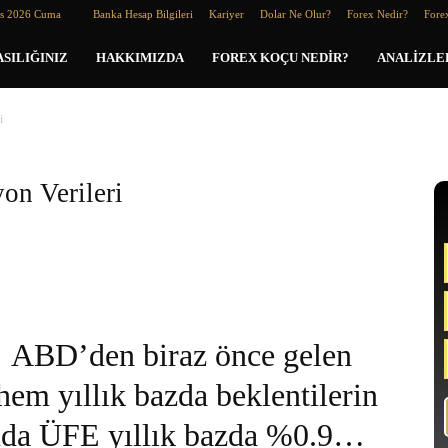
os 2026 Cuma
Banka Hesap Bilgileri
Kariyer
Dolar Ne Olur?
Forex Nedir?
Forex
SILIĞINIZ
HAKKIMIZDA
FOREX KOÇU NEDIR?
ANALIZLE
i
n Verileri
ABD’den biraz önce gelen
hem yıllık bazda beklentilerin
yında ÜFE yıllık bazda %0.9…