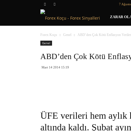
7 Ağust
Forex
ZARAR OLA
Koçu
Forex Koçu
Genel
ABD’den Çok Kötü Enflasyon Veriler
Genel
ABD’den Çok Kötü Enflasyo
Mart 14 2014 15:19
ÜFE verileri hem aylık 
altında kaldı. Şubat a