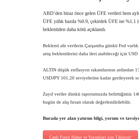
ABD’den biraz önce gelen ÜFE verileri hem aylık 
ÜFE yıllık bazda %0.9, çekirdek ÜFE ise %1.1 ile 
beklentiden daha kötü açıklandı.
Beklenti altı verilerin Çarşamba günkü Fed varlık
artış beklentilerini daha ileri atabileceği için US
ALTIN düşük enflasyon rakamlarının ardından 1380
USDJPY 101.20 seviyelerine kadar gerileyerek so
Zayıf veriler dünkü raporumuzda belirttiğimiz 1400
bugün de alış fırsatı olarak değerlendirilebilir.
Burada yer alan yatırım bilgi, yorum ve tavsiy
Canlı Forex Haber ve Yorumları için Tıklayın!