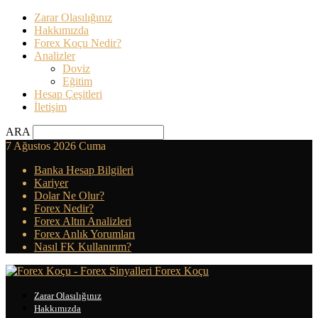
Zarar Olasılığınız
Hakkımızda
Forex Koçu Nedir?
Analizler
Doviz
Eğitim
Hesap Çeşitleri
İletişim
ARA
7 Ağustos 2026 Cuma
Banka Hesap Bilgileri
Kariyer
Dolar Ne Olur?
Forex Nedir?
Forex Altın Analizleri
Forex Anlık Yorumları
Nasıl FK Kullanırım?
Forex Koçu
Zarar Olasılığınız
Hakkımızda