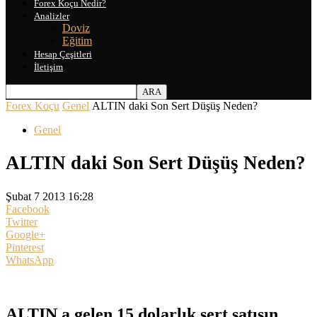
Forex Koçu Nedir?
Analizler
Doviz
Eğitim
Hesap Çeşitleri
İletişim
Forex Koçu
Genel
ALTIN daki Son Sert Düşüş Neden?
Genel
ALTIN daki Son Sert Düşüş Neden?
Şubat 7 2013 16:28
Facebook
Twitter
Google+
Pinterest
WhatsApp
ALTIN a gelen 15 dolarlık sert satışın