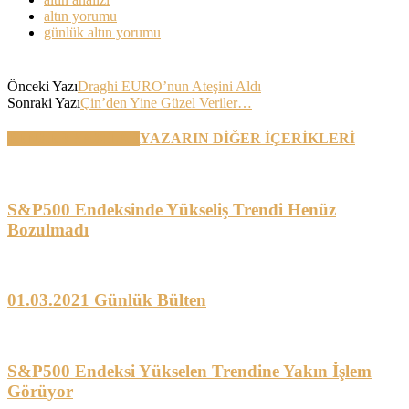
altın yorumu
günlük altın yorumu
Önceki Yazı
Draghi EURO’nun Ateşini Aldı
Sonraki Yazı
Çin’den Yine Güzel Veriler…
BENZER YAZILAR
YAZARIN DİĞER İÇERİKLERİ
S&P500 Endeksinde Yükseliş Trendi Henüz
Bozulmadı
01.03.2021 Günlük Bülten
S&P500 Endeksi Yükselen Trendine Yakın İşlem
Görüyor