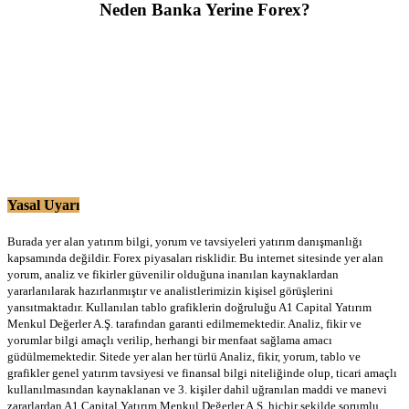
Neden Banka Yerine Forex?
Yasal Uyarı
Burada yer alan yatırım bilgi, yorum ve tavsiyeleri yatırım danışmanlığı
kapsamında değildir. Forex piyasaları risklidir. Bu internet sitesinde yer alan
yorum, analiz ve fikirler güvenilir olduğuna inanılan kaynaklardan
yararlanılarak hazırlanmıştır ve analistlerimizin kişisel görüşlerini
yansıtmaktadır. Kullanılan tablo grafiklerin doğruluğu A1 Capital Yatırım
Menkul Değerler A.Ş. tarafından garanti edilmemektedir. Analiz, fikir ve
yorumlar bilgi amaçlı verilip, herhangi bir menfaat sağlama amacı
güdülmemektedir. Sitede yer alan her türlü Analiz, fikir, yorum, tablo ve
grafikler genel yatırım tavsiyesi ve finansal bilgi niteliğinde olup, ticari amaçlı
kullanılmasından kaynaklanan ve 3. kişiler dahil uğranılan maddi ve manevi
zararlardan A1 Capital Yatırım Menkul Değerler A.Ş. hiçbir şekilde sorumlu