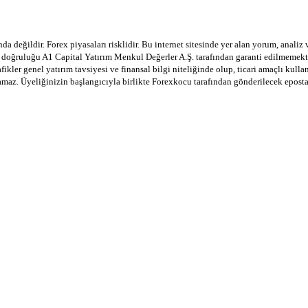
a değildir. Forex piyasaları risklidir. Bu internet sitesinde yer alan yorum, analiz
in doğruluğu A1 Capital Yatırım Menkul Değerler A.Ş. tarafından garanti edilmemekte
afikler genel yatırım tavsiyesi ve finansal bilgi niteliğinde olup, ticari amaçlı ku
lamaz. Üyeliğinizin başlangıcıyla birlikte Forexkocu tarafından gönderilecek epost