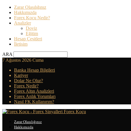
Zarar Olasılığınız
Hakkımızda
Forex Koçu Nedir?
Analizler
Doviz
Eğitim
Hesap Çeşitleri
İletişim
ARA
7 Ağustos 2026 Cuma
Banka Hesap Bilgileri
Kariyer
Dolar Ne Olur?
Forex Nedir?
Forex Altın Analizleri
Forex Anlık Yorumları
Nasıl FK Kullanırım?
Forex Koçu
Zarar Olasılığınız
Hakkımızda