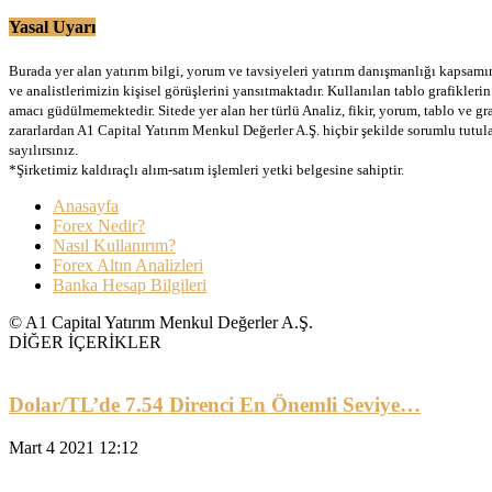
Yasal Uyarı
Burada yer alan yatırım bilgi, yorum ve tavsiyeleri yatırım danışmanlığı kapsamınd
ve analistlerimizin kişisel görüşlerini yansıtmaktadır. Kullanılan tablo grafikler
amacı güdülmemektedir. Sitede yer alan her türlü Analiz, fikir, yorum, tablo ve gr
zararlardan A1 Capital Yatırım Menkul Değerler A.Ş. hiçbir şekilde sorumlu tutu
sayılırsınız.
*Şirketimiz kaldıraçlı alım-satım işlemleri yetki belgesine sahiptir.
Anasayfa
Forex Nedir?
Nasıl Kullanırım?
Forex Altın Analizleri
Banka Hesap Bilgileri
© A1 Capital Yatırım Menkul Değerler A.Ş.
DİĞER İÇERİKLER
Dolar/TL’de 7.54 Direnci En Önemli Seviye…
Mart 4 2021 12:12