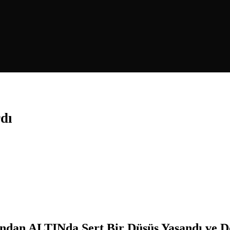
dı
ndan ALTINda Sert Bir Düşüş Yaşandı ve Dö