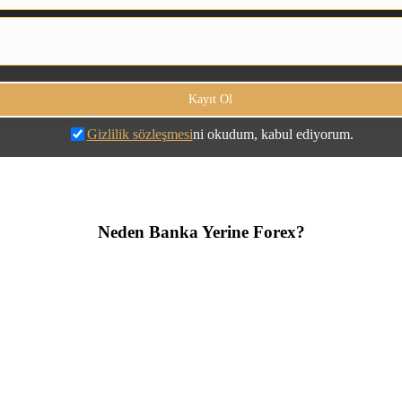
Gizlilik sözleşmesi
ni okudum, kabul ediyorum.
Neden Banka Yerine Forex?