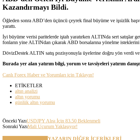
Kazandırmayı Bildi.
Öğleden sonra ABD’den üçüncü çeyrek final büyüme ve işsizlik başvuru
yarattı.
İyi büyüme verisi paritelerde iştah yaratırken ALTINda sert satışlar g
fonların yine ALTINdan çıkarak ABD borsalarına yönelme isteklerini 
DövizDestek ALTIN satış pozisyonuyla üyelerine doğru yön verdi ve
Burada yer alan yatırım bilgi, yorum ve tavsiyeleri yatırım danı
Canlı Forex Haber ve Yorumları için Tıklayın!
ETİKETLER
altın analizi
altın yorumu
günlük altın yorumu
Önceki Yazı
USDJPY Alışı İçin 83.50 Beklenmeli
Sonraki Yazı
Mali Uçurum Yaklaşıyor!
BENZER YAZILAR
YAZARIN DİĞER İÇERİKLERİ