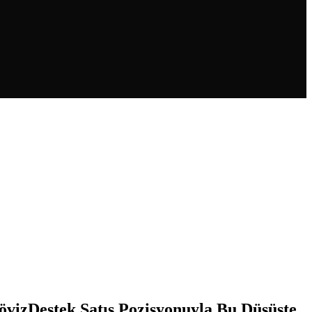
vizDestek Satış Pozisyonuyla Bu Düşüşte