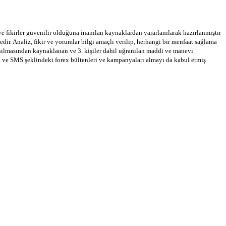
 ve fikirler güvenilir olduğuna inanılan kaynaklardan yararlanılarak hazırlanmıştır
dir. Analiz, fikir ve yorumlar bilgi amaçlı verilip, herhangi bir menfaat sağlama
llanılmasından kaynaklanan ve 3. kişiler dahil uğranılan maddi ve manevi
a ve SMS şeklindeki forex bültenleri ve kampanyaları almayı da kabul etmiş