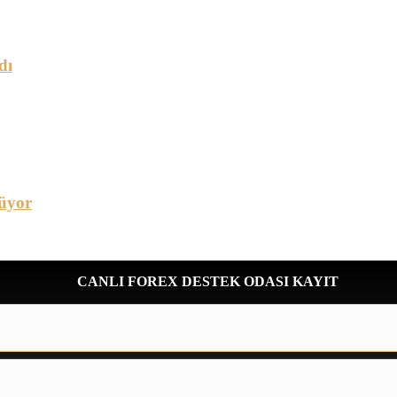
dı
üyor
CANLI FOREX DESTEK ODASI KAYIT