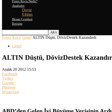
Forex Koçu Nedir?
Analizler
Doviz
Eğitim
Hesap Çeşitleri
İletişim
Forex Koçu
Genel
ALTIN Düştü, DövizDestek Kazandırdı
Genel
ALTIN Düştü, DövizDestek Kazandır
Aralık 20 2012 15:53
Facebook
Twitter
Google+
Pinterest
WhatsApp
ABD’den Gelen İyi Büyüme Verisinin Ardı