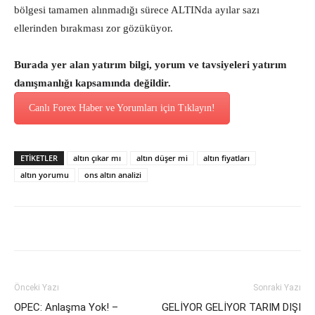
bölgesi tamamen alınmadığı sürece ALTINda ayılar sazı
ellerinden bırakması zor gözüküyor.
Burada yer alan yatırım bilgi, yorum ve tavsiyeleri yatırım
danışmanlığı kapsamında değildir.
Canlı Forex Haber ve Yorumları için Tıklayın!
ETİKETLER
altın çıkar mı
altın düşer mi
altın fiyatları
altın yorumu
ons altın analizi
Önceki Yazı
Sonraki Yazı
OPEC: Anlaşma Yok! –
GELİYOR GELİYOR TARIM DIŞI