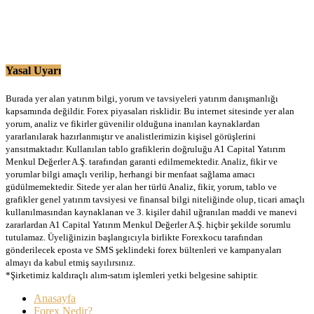
Yasal Uyarı
Burada yer alan yatırım bilgi, yorum ve tavsiyeleri yatırım danışmanlığı
kapsamında değildir. Forex piyasaları risklidir. Bu internet sitesinde yer alan
yorum, analiz ve fikirler güvenilir olduğuna inanılan kaynaklardan
yararlanılarak hazırlanmıştır ve analistlerimizin kişisel görüşlerini
yansıtmaktadır. Kullanılan tablo grafiklerin doğruluğu A1 Capital Yatırım
Menkul Değerler A.Ş. tarafından garanti edilmemektedir. Analiz, fikir ve
yorumlar bilgi amaçlı verilip, herhangi bir menfaat sağlama amacı
güdülmemektedir. Sitede yer alan her türlü Analiz, fikir, yorum, tablo ve
grafikler genel yatırım tavsiyesi ve finansal bilgi niteliğinde olup, ticari amaçlı
kullanılmasından kaynaklanan ve 3. kişiler dahil uğranılan maddi ve manevi
zararlardan A1 Capital Yatırım Menkul Değerler A.Ş. hiçbir şekilde sorumlu
tutulamaz. Üyeliğinizin başlangıcıyla birlikte Forexkocu tarafından
gönderilecek eposta ve SMS şeklindeki forex bültenleri ve kampanyaları
almayı da kabul etmiş sayılırsınız.
*Şirketimiz kaldıraçlı alım-satım işlemleri yetki belgesine sahiptir.
Anasayfa
Forex Nedir?