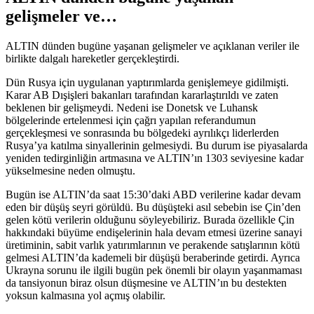
gelişmeler ve…
ALTIN dünden bugüne yaşanan gelişmeler ve açıklanan veriler ile
birlikte dalgalı hareketler gerçekleştirdi.
Dün Rusya için uygulanan yaptırımlarda genişlemeye gidilmişti.
Karar AB Dışişleri bakanları tarafından kararlaştırıldı ve zaten
beklenen bir gelişmeydi. Nedeni ise Donetsk ve Luhansk
bölgelerinde ertelenmesi için çağrı yapılan referandumun
gerçekleşmesi ve sonrasında bu bölgedeki ayrılıkçı liderlerden
Rusya’ya katılma sinyallerinin gelmesiydi. Bu durum ise piyasalarda
yeniden tedirginliğin artmasına ve ALTIN’ın 1303 seviyesine kadar
yükselmesine neden olmuştu.
Bugün ise ALTIN’da saat 15:30’daki ABD verilerine kadar devam
eden bir düşüş seyri görüldü. Bu düşüşteki asıl sebebin ise Çin’den
gelen kötü verilerin olduğunu söyleyebiliriz. Burada özellikle Çin
hakkındaki büyüme endişelerinin hala devam etmesi üzerine sanayi
üretiminin, sabit varlık yatırımlarının ve perakende satışlarının kötü
gelmesi ALTIN’da kademeli bir düşüşü beraberinde getirdi. Ayrıca
Ukrayna sorunu ile ilgili bugün pek önemli bir olayın yaşanmaması
da tansiyonun biraz olsun düşmesine ve ALTIN’ın bu destekten
yoksun kalmasına yol açmış olabilir.