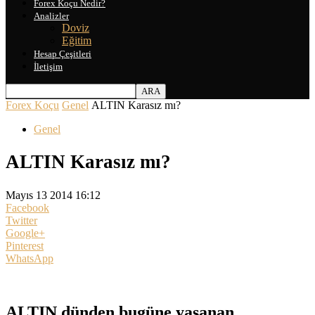
Forex Koçu Nedir?
Analizler
Doviz
Eğitim
Hesap Çeşitleri
İletişim
Forex Koçu
Genel
ALTIN Karasız mı?
Genel
ALTIN Karasız mı?
Mayıs 13 2014 16:12
Facebook
Twitter
Google+
Pinterest
WhatsApp
ALTIN dünden bugüne yaşanan