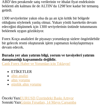
ABD’den perakende satış verilerinin ve ithalat fiyat endeksinin
beklenti altı kalması ile de ALTIN’da 1298’lere kadar bir tırmanış
getirdi.
1300 seviyelerine yakın olsa da şu an için kritik bir bölgede
olduğunu söylemek yanlış olmaz. Yukarı yönlü hareketin devam
edeceğini düşünmek için 1300 seviyelerinin üstünde tutunmasını
beklemek uygun gözüküyor.
Forex Koçu analizleri ile piyasayı yorumlayıp sizlere öngörülebilir
bir gelecek resmi oluşturarak işlem yapmanızı kolaylaştırmaya
devam edecek.
Burada yer alan yatırım bilgi, yorum ve tavsiyeleri yatırım
danışmanlığı kapsamında değildir.
Canlı Forex Haber ve Yorumları için Tıklayın!
ETİKETLER
altın analizi
altın yorumu
günlük altın yorumu
Önceki Yazı
EURUSD Üzerindeki Baskı Artıyor
Sonraki Yazı
Günün Fırsatları, 14 Mayıs Çarşamba