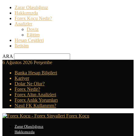
Zarar Olasılığınız
Hakkımızda
Forex Koçu Nedir?
Analizler
Doviz
Eğitim
Hesap Çeşitleri
İletişim
ARA
6 Ağustos 2026 Perşembe
Banka Hesap Bilgileri
Kariyer
Dolar Ne Olur?
Forex Nedir?
Forex Altın Analizleri
Forex Anlık Yorumları
Nasıl FK Kullanırım?
Forex Koçu
Zarar Olasılığınız
Hakkımızda