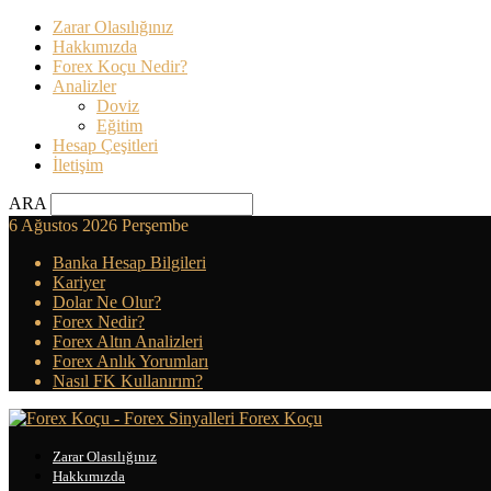
Zarar Olasılığınız
Hakkımızda
Forex Koçu Nedir?
Analizler
Doviz
Eğitim
Hesap Çeşitleri
İletişim
ARA
6 Ağustos 2026 Perşembe
Banka Hesap Bilgileri
Kariyer
Dolar Ne Olur?
Forex Nedir?
Forex Altın Analizleri
Forex Anlık Yorumları
Nasıl FK Kullanırım?
Forex Koçu
Zarar Olasılığınız
Hakkımızda