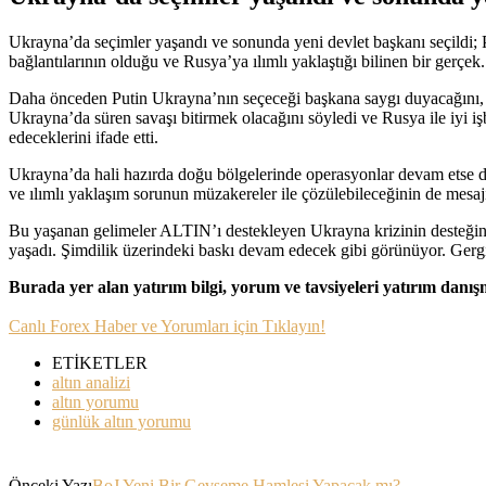
Ukrayna’da seçimler yaşandı ve sonunda yeni devlet başkanı seçildi; 
bağlantılarının olduğu ve Rusya’ya ılımlı yaklaştığı bilinen bir gerçek.
Daha önceden Putin Ukrayna’nın seçeceği başkana saygı duyacağını, meş
Ukrayna’da süren savaşı bitirmek olacağını söyledi ve Rusya ile iyi i
edeceklerini ifade etti.
Ukrayna’da hali hazırda doğu bölgelerinde operasyonlar devam etse de
ve ılımlı yaklaşım sorunun müzakereler ile çözülebileceğinin de mesajı
Bu yaşanan gelimeler ALTIN’ı destekleyen Ukrayna krizinin desteği
yaşadı. Şimdilik üzerindeki baskı devam edecek gibi görünüyor. Gerg
Burada yer alan yatırım bilgi, yorum ve tavsiyeleri yatırım danı
Canlı Forex Haber ve Yorumları için Tıklayın!
ETİKETLER
altın analizi
altın yorumu
günlük altın yorumu
Önceki Yazı
BoJ Yeni Bir Gevşeme Hamlesi Yapacak mı?