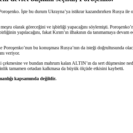
Poroşenko. İşte bu durum Ukrayna’ya istikrar kazandırırken Rusya ile o
ru olarak göreceğini ve işbirliği yapacağını söylemişti. Poroşenko’nun
şbirliğinin yapılacağını, fakat Kırım’ın ilhakının da tanımamaya devam 
 Poroşenko’nun bu konuşması Rusya’nın da isteği doğrultusunda olacak ş
nı veriyor.
ni çekmesine ve bundan mahrum kalan ALTIN’ın da sert düşmesine nede
inlik tamamen ortadan kalkmasa da büyük ölçüde etkisini kaybetti.
şmanlığı kapsamında değildir.