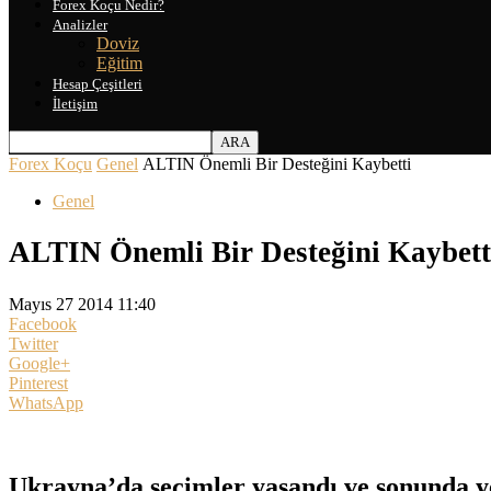
Forex Koçu Nedir?
Analizler
Doviz
Eğitim
Hesap Çeşitleri
İletişim
Forex Koçu
Genel
ALTIN Önemli Bir Desteğini Kaybetti
Genel
ALTIN Önemli Bir Desteğini Kaybett
Mayıs 27 2014 11:40
Facebook
Twitter
Google+
Pinterest
WhatsApp
Ukrayna’da seçimler yaşandı ve sonunda ye