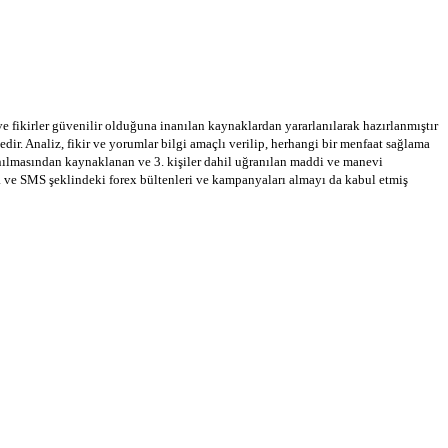
 ve fikirler güvenilir olduğuna inanılan kaynaklardan yararlanılarak hazırlanmıştır
dir. Analiz, fikir ve yorumlar bilgi amaçlı verilip, herhangi bir menfaat sağlama
llanılmasından kaynaklanan ve 3. kişiler dahil uğranılan maddi ve manevi
a ve SMS şeklindeki forex bültenleri ve kampanyaları almayı da kabul etmiş