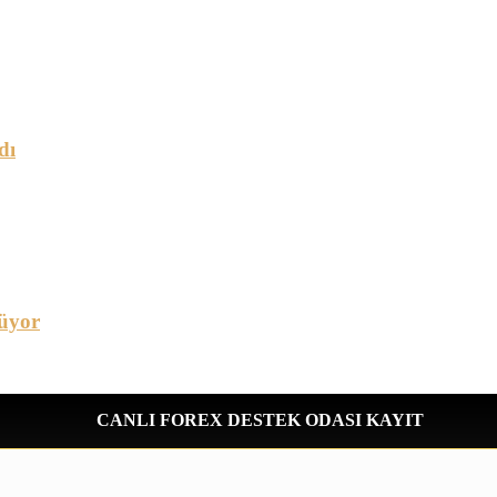
dı
üyor
CANLI FOREX DESTEK ODASI KAYIT