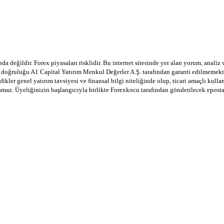
a değildir. Forex piyasaları risklidir. Bu internet sitesinde yer alan yorum, analiz
in doğruluğu A1 Capital Yatırım Menkul Değerler A.Ş. tarafından garanti edilmemekte
afikler genel yatırım tavsiyesi ve finansal bilgi niteliğinde olup, ticari amaçlı ku
lamaz. Üyeliğinizin başlangıcıyla birlikte Forexkocu tarafından gönderilecek epost