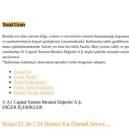
Yasal Uyarı
Burada yer alan yatırım bilgi, yorum ve tavsiyeleri yatırım danışmanlığı kapsamınd
ve analistlerimizin kişisel görüşlerini yansıtmaktadır. Kullanılan tablo grafikler
amacı güdülmemektedir. Sitede yer alan her türlü Analiz, fikir, yorum, tablo ve gr
zararlardan A1 Capital Yatırım Menkul Değerler A.Ş. hiçbir şekilde sorumlu tutu
sayılırsınız.
*Şirketimiz kaldıraçlı alım-satım işlemleri yetki belgesine sahiptir.
Anasayfa
Forex Nedir?
Nasıl Kullanırım?
Forex Altın Analizleri
Banka Hesap Bilgileri
© A1 Capital Yatırım Menkul Değerler A.Ş.
DİĞER İÇERİKLER
Dolar/TL’de 7.54 Direnci En Önemli Seviye…