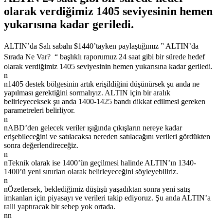
olarak verdiğimiz 1405 seviyesinin hemen
yukarısına kadar geriledi.
ALTIN’da Salı sabahı $1440’tayken paylaştığımız
” ALTIN’da
Sırada Ne Var? “
başlıklı raporumuz 24 saat gibi bir sürede hedef
olarak verdiğimiz 1405 seviyesinin hemen yukarısına kadar geriledi.
n
n1405 destek bölgesinin artık erişildiğini düşünürsek şu anda ne
yapılması gerektiğini sormalıyız. ALTIN için bir aralık
belirleyeceksek şu anda 1400-1425 bandı dikkat edilmesi gereken
parametreleri belirliyor.
n
nABD’den gelecek veriler ışığında çıkışların nereye kadar
erişebileceğini ve satılacaksa nereden satılacağını verileri gördükten
sonra değerlendireceğiz.
n
nTeknik olarak ise 1400’ün geçilmesi halinde ALTIN’ın 1340-
1400’ü yeni sınırları olarak belirleyeceğini söyleyebiliriz.
n
nÖzetlersek, beklediğimiz düşüşü yaşadıktan sonra yeni satış
imkanları için piyasayı ve verileri takip ediyoruz. Şu anda ALTIN’a
ralli yaptıracak bir sebep yok ortada.
nn