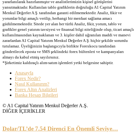
yararlanılarak hazırlanmıştır ve analistlerimizin kişisel görüşlerini
yansıtmaktadır. Kullanılan tablo grafiklerin doğruluğu A1 Capital Yatırım
Menkul Değerler A.Ş. tarafından garanti edilmemektedir. Analiz, fikir ve
yorumlar bilgi amaçlı verilip, herhangi bir menfaat sağlama amacı
güdülmemektedir. Sitede yer alan her türlü Analiz, fikir, yorum, tablo ve
grafikler genel yatırım tavsiyesi ve finansal bilgi niteliğinde olup, ticari amaçlı
kullanılmasından kaynaklanan ve 3. kişiler dahil uğranılan maddi ve manevi
zararlardan A1 Capital Yatırım Menkul Değerler A.Ş. hiçbir şekilde sorumlu
tutulamaz. Üyeliğinizin başlangıcıyla birlikte Forexkocu tarafından
gönderilecek eposta ve SMS şeklindeki forex bültenleri ve kampanyaları
almayı da kabul etmiş sayılırsınız.
*Şirketimiz kaldıraçlı alım-satım işlemleri yetki belgesine sahiptir.
Anasayfa
Forex Nedir?
Nasıl Kullanırım?
Forex Altın Analizleri
Banka Hesap Bilgileri
© A1 Capital Yatırım Menkul Değerler A.Ş.
DİĞER İÇERİKLER
Dolar/TL’de 7.54 Direnci En Önemli Seviye…