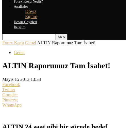
Forex Koçu Nedir?
Analizler
Doviz
Eğitim
Hesap Çeşitleri
İletişim
Forex Koçu
Genel
ALTIN Raporumuz Tam İsabet!
Genel
ALTIN Raporumuz Tam İsabet!
Mayıs 15 2013 13:33
Facebook
Twitter
Google+
Pinterest
WhatsApp
ALTIN 24 saat gibi bir sürede hedef