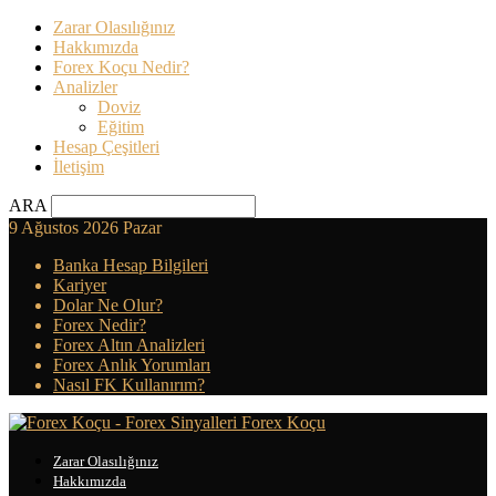
Zarar Olasılığınız
Hakkımızda
Forex Koçu Nedir?
Analizler
Doviz
Eğitim
Hesap Çeşitleri
İletişim
ARA
9 Ağustos 2026 Pazar
Banka Hesap Bilgileri
Kariyer
Dolar Ne Olur?
Forex Nedir?
Forex Altın Analizleri
Forex Anlık Yorumları
Nasıl FK Kullanırım?
Forex Koçu
Zarar Olasılığınız
Hakkımızda