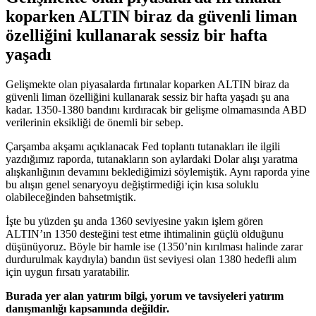
koparken ALTIN biraz da güvenli liman
özelliğini kullanarak sessiz bir hafta
yaşadı
Gelişmekte olan piyasalarda fırtınalar koparken ALTIN biraz da
güvenli liman özelliğini kullanarak sessiz bir hafta yaşadı şu ana
kadar. 1350-1380 bandını kırdıracak bir gelişme olmamasında ABD
verilerinin eksikliği de önemli bir sebep.
Çarşamba akşamı açıklanacak Fed toplantı tutanakları ile ilgili
yazdığımız raporda, tutanakların son aylardaki Dolar alışı yaratma
alışkanlığının devamını beklediğimizi söylemiştik. Aynı raporda yine
bu alışın genel senaryoyu değiştirmediği için kısa soluklu
olabileceğinden bahsetmiştik.
İşte bu yüzden şu anda 1360 seviyesine yakın işlem gören
ALTIN’ın 1350 desteğini test etme ihtimalinin güçlü olduğunu
düşünüyoruz. Böyle bir hamle ise (1350’nin kırılması halinde zarar
durdurulmak kaydıyla) bandın üst seviyesi olan 1380 hedefli alım
için uygun fırsatı yaratabilir.
Burada yer alan yatırım bilgi, yorum ve tavsiyeleri yatırım
danışmanlığı kapsamında değildir.