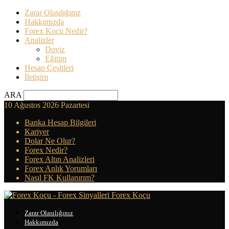
Zarar Olasılığınız
Hakkımızda
Forex Koçu Nedir?
Analizler
Doviz
Eğitim
Hesap Çeşitleri
İletişim
ARA
10 Ağustos 2026 Pazartesi
Banka Hesap Bilgileri
Kariyer
Dolar Ne Olur?
Forex Nedir?
Forex Altın Analizleri
Forex Anlık Yorumları
Nasıl FK Kullanırım?
Forex Koçu
Zarar Olasılığınız
Hakkımızda