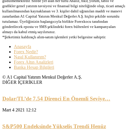
güdülmemektedir. Sitede yer alan her türlü Analiz, fikir, yorum, tablo ve
grafikler genel yatırım tavsiyesi ve finansal bilgi niteliğinde olup, ticari amaçlı
kullanılmasından kaynaklanan ve 3. kişiler dahil uğranılan maddi ve manevi
zararlardan A1 Capital Yatırım Menkul Değerler A.Ş. hiçbir şekilde sorumlu
tutulamaz. Üyeliğinizin başlangıcıyla birlikte Forexkocu tarafından
gönderilecek eposta ve SMS şeklindeki forex bültenleri ve kampanyaları
almayı da kabul etmiş sayılırsınız.
*Şirketimiz kaldıraçlı alım-satım işlemleri yetki belgesine sahiptir.
Anasayfa
Forex Nedir?
Nasıl Kullanırım?
Forex Altın Analizleri
Banka Hesap Bilgileri
© A1 Capital Yatırım Menkul Değerler A.Ş.
DİĞER İÇERİKLER
Dolar/TL’de 7.54 Direnci En Önemli Seviye…
Mart 4 2021 12:12
S&P500 Endeksinde Yükseliş Trendi Henüz