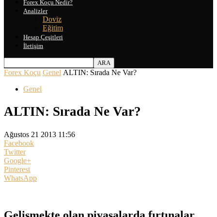
Forex Koçu Nedir?
Analizler
Doviz
Eğitim
Hesap Çeşitleri
İletişim
Forex Koçu
Genel
ALTIN: Sırada Ne Var?
Genel
ALTIN: Sırada Ne Var?
Ağustos 21 2013 11:56
Facebook
Twitter
Google+
Pinterest
WhatsApp
Gelişmekte olan piyasalarda fırtınalar