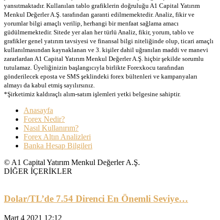
yansıtmaktadır. Kullanılan tablo grafiklerin doğruluğu A1 Capital Yatırım
Menkul Değerler A.Ş. tarafından garanti edilmemektedir. Analiz, fikir ve
yorumlar bilgi amaçlı verilip, herhangi bir menfaat sağlama amacı
güdülmemektedir. Sitede yer alan her türlü Analiz, fikir, yorum, tablo ve
grafikler genel yatırım tavsiyesi ve finansal bilgi niteliğinde olup, ticari amaçlı
kullanılmasından kaynaklanan ve 3. kişiler dahil uğranılan maddi ve manevi
zararlardan A1 Capital Yatırım Menkul Değerler A.Ş. hiçbir şekilde sorumlu
tutulamaz. Üyeliğinizin başlangıcıyla birlikte Forexkocu tarafından
gönderilecek eposta ve SMS şeklindeki forex bültenleri ve kampanyaları
almayı da kabul etmiş sayılırsınız.
*Şirketimiz kaldıraçlı alım-satım işlemleri yetki belgesine sahiptir.
Anasayfa
Forex Nedir?
Nasıl Kullanırım?
Forex Altın Analizleri
Banka Hesap Bilgileri
© A1 Capital Yatırım Menkul Değerler A.Ş.
DİĞER İÇERİKLER
Dolar/TL’de 7.54 Direnci En Önemli Seviye…
Mart 4 2021 12:12