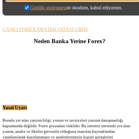
Gizlilik sözleşmesi
ni okudum, kabul ediyorum.
CANLI FOREX DESTEK ODASI GİRİŞ
Neden Banka Yerine Forex?
Yasal Uyarı
Burada yer alan yatırım bilgi, yorum ve tavsiyeleri yatırım danışmanlığı
kapsamında değildir. Forex piyasaları risklidir. Bu internet sitesinde yer alan
yorum, analiz ve fikirler güvenilir olduğuna inanılan kaynaklardan
yararlanılarak hazırlanmıştır ve analistlerimizin kişisel görüşlerini