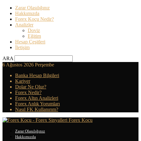
Zarar Olasılığınız
Hakkımızda
Forex Koçu Nedir?
Analizler
Doviz
Eğitim
Hesap Çeşitleri
İletişim
ARA
6 Ağustos 2026 Perşembe
Banka Hesap Bilgileri
Kariyer
Dolar Ne Olur?
Forex Nedir?
Forex Altın Analizleri
Forex Anlık Yorumları
Nasıl FK Kullanırım?
Forex Koçu
Zarar Olasılığınız
Hakkımızda