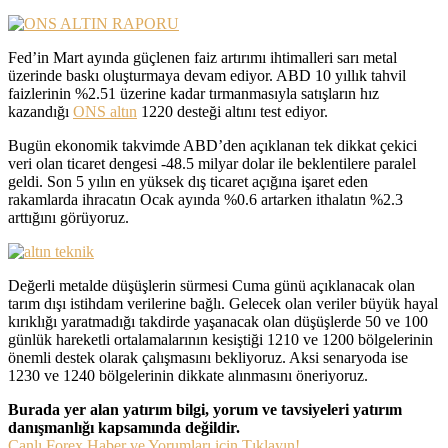
Fed’in Mart ayında güçlenen faiz artırımı ihtimalleri sarı metal
üzerinde baskı oluşturmaya devam ediyor. ABD 10 yıllık tahvil
faizlerinin %2.51 üzerine kadar tırmanmasıyla satışların hız
kazandığı
ONS altın
1220 desteği altını test ediyor.
Bugün ekonomik takvimde ABD’den açıklanan tek dikkat çekici
veri olan ticaret dengesi -48.5 milyar dolar ile beklentilere paralel
geldi. Son 5 yılın en yüksek dış ticaret açığına işaret eden
rakamlarda ihracatın Ocak ayında %0.6 artarken ithalatın %2.3
arttığını görüyoruz.
Değerli metalde düşüşlerin sürmesi Cuma günü açıklanacak olan
tarım dışı istihdam verilerine bağlı. Gelecek olan veriler büyük hayal
kırıklığı yaratmadığı takdirde yaşanacak olan düşüşlerde 50 ve 100
günlük hareketli ortalamalarının kesiştiği 1210 ve 1200 bölgelerinin
önemli destek olarak çalışmasını bekliyoruz. Aksi senaryoda ise
1230 ve 1240 bölgelerinin dikkate alınmasını öneriyoruz.
Burada yer alan yatırım bilgi, yorum ve tavsiyeleri yatırım
danışmanlığı kapsamında değildir.
Canlı Forex Haber ve Yorumları için Tıklayın!