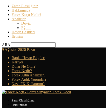
Zarar Olasılığınız
Hakkımızda
Forex Koçu Nedir?
Analizler
Doviz
Eğitim
Hesap Çeşitleri
İletişim
ARA
9 Ağustos 2026 Pazar
Banka Hesap Bilgileri
Kariyer
Dolar Ne Olur?
Forex Nedir?
Forex Altın Analizleri
Forex Anlık Yorumları
Nasıl FK Kullanırım?
Forex Koçu
Zarar Olasılığınız
Hakkımızda