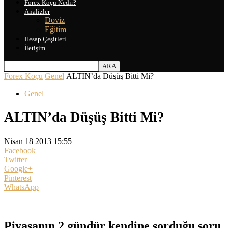
Forex Koçu Nedir?
Analizler
Doviz
Eğitim
Hesap Çeşitleri
İletişim
Forex Koçu
Genel
ALTIN’da Düşüş Bitti Mi?
Genel
ALTIN’da Düşüş Bitti Mi?
Nisan 18 2013 15:55
Facebook
Twitter
Google+
Pinterest
WhatsApp
Piyasanın 2 gündür kendine sorduğu soru