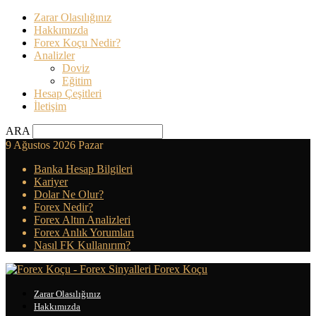
Zarar Olasılığınız
Hakkımızda
Forex Koçu Nedir?
Analizler
Doviz
Eğitim
Hesap Çeşitleri
İletişim
ARA
9 Ağustos 2026 Pazar
Banka Hesap Bilgileri
Kariyer
Dolar Ne Olur?
Forex Nedir?
Forex Altın Analizleri
Forex Anlık Yorumları
Nasıl FK Kullanırım?
Forex Koçu
Zarar Olasılığınız
Hakkımızda