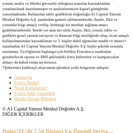
yorum, analiz ve fikirler güvenilir olduğuna inanılan kaynaklardan
yararlanılarak hazırlanmıştır ve analistlerimizin kişisel görüşlerini
yansıtmaktadır. Kullanılan tablo grafiklerin doğruluğu A1 Capital Yatırım
Menkul Değerler A.Ş. tarafından garanti edilmemektedir. Analiz, fikir ve
yorumlar bilgi amaçlı verilip, herhangi bir menfaat sağlama amacı
güdülmemektedir. Sitede yer alan her türlü Analiz, fikir, yorum, tablo ve
grafikler genel yatırım tavsiyesi ve finansal bilgi niteliğinde olup, ticari amaçlı
kullanılmasından kaynaklanan ve 3. kişiler dahil uğranılan maddi ve manevi
zararlardan A1 Capital Yatırım Menkul Değerler A.Ş. hiçbir şekilde sorumlu
tutulamaz. Üyeliğinizin başlangıcıyla birlikte Forexkocu tarafından
gönderilecek eposta ve SMS şeklindeki forex bültenleri ve kampanyaları
almayı da kabul etmiş sayılırsınız.
*Şirketimiz kaldıraçlı alım-satım işlemleri yetki belgesine sahiptir.
Anasayfa
Forex Nedir?
Nasıl Kullanırım?
Forex Altın Analizleri
Banka Hesap Bilgileri
© A1 Capital Yatırım Menkul Değerler A.Ş.
DİĞER İÇERİKLER
Dolar/TL’de 7.54 Direnci En Önemli Seviye…