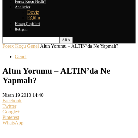
Forex Koçu Nedir?
Analizler
Doviz
Eğitim
Hesap Çeşitleri
İletişim
Forex Koçu
Genel
Altın Yorumu – ALTIN’da Ne Yapmalı?
Genel
Altın Yorumu – ALTIN’da Ne
Yapmalı?
Nisan 19 2013 14:40
Facebook
Twitter
Google+
Pinterest
WhatsApp