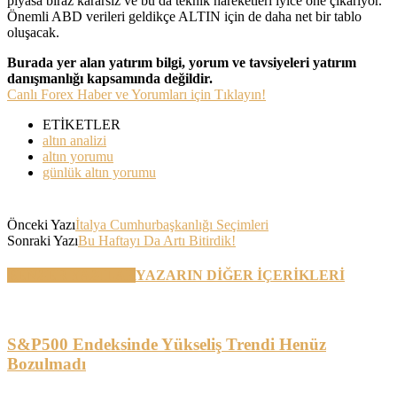
piyasa biraz kararsız ve bu da teknik hareketleri iyice öne çıkarıyor.
Önemli ABD verileri geldikçe ALTIN için de daha net bir tablo
oluşacak.
Burada yer alan yatırım bilgi, yorum ve tavsiyeleri yatırım
danışmanlığı kapsamında değildir.
Canlı Forex Haber ve Yorumları için Tıklayın!
ETİKETLER
altın analizi
altın yorumu
günlük altın yorumu
Önceki Yazı
İtalya Cumhurbaşkanlığı Seçimleri
Sonraki Yazı
Bu Haftayı Da Artı Bitirdik!
BENZER YAZILAR
YAZARIN DİĞER İÇERİKLERİ
S&P500 Endeksinde Yükseliş Trendi Henüz
Bozulmadı