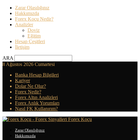
Zarar Olasılığınız
Hakkımızda
Forex Koçu Nedir?
Analizler
Doviz
Eğitim
Hesap Çeşitleri
İletişim
ARA
8 Ağustos 2026 Cumartesi
Banka Hesap Bilgileri
Kariyer
Dolar Ne Olur?
Forex Nedir?
Forex Altın Analizleri
Forex Anlık Yorumları
Nasıl FK Kullanırım?
Forex Koçu
Zarar Olasılığınız
Hakkımızda