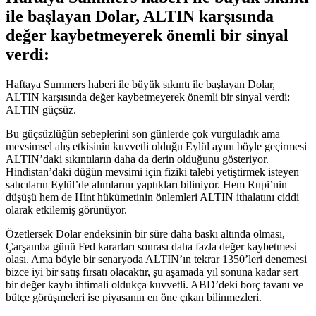
ile başlayan Dolar, ALTIN karşısında
değer kaybetmeyerek önemli bir sinyal
verdi:
Haftaya Summers haberi ile büyük sıkıntı ile başlayan Dolar,
ALTIN karşısında değer kaybetmeyerek önemli bir sinyal verdi:
ALTIN güçsüz.
Bu güçsüzlüğün sebeplerini son günlerde çok vurguladık ama
mevsimsel alış etkisinin kuvvetli olduğu Eylül ayını böyle geçirmesi
ALTIN’daki sıkıntıların daha da derin olduğunu gösteriyor.
Hindistan’daki düğün mevsimi için fiziki talebi yetiştirmek isteyen
satıcıların Eylül’de alımlarını yaptıkları biliniyor. Hem Rupi’nin
düşüşü hem de Hint hükümetinin önlemleri ALTIN ithalatını ciddi
olarak etkilemiş görünüyor.
Özetlersek Dolar endeksinin bir süre daha baskı altında olması,
Çarşamba günü Fed kararları sonrası daha fazla değer kaybetmesi
olası. Ama böyle bir senaryoda ALTIN’ın tekrar 1350’leri denemesi
bizce iyi bir satış fırsatı olacaktır, şu aşamada yıl sonuna kadar sert
bir değer kaybı ihtimali oldukça kuvvetli. ABD’deki borç tavanı ve
bütçe görüşmeleri ise piyasanın en öne çıkan bilinmezleri.