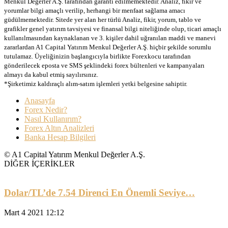
Menkul Değerler A.Ş. tarafından garanti edilmemektedir. Analiz, fikir ve
yorumlar bilgi amaçlı verilip, herhangi bir menfaat sağlama amacı
güdülmemektedir. Sitede yer alan her türlü Analiz, fikir, yorum, tablo ve
grafikler genel yatırım tavsiyesi ve finansal bilgi niteliğinde olup, ticari amaçlı
kullanılmasından kaynaklanan ve 3. kişiler dahil uğranılan maddi ve manevi
zararlardan A1 Capital Yatırım Menkul Değerler A.Ş. hiçbir şekilde sorumlu
tutulamaz. Üyeliğinizin başlangıcıyla birlikte Forexkocu tarafından
gönderilecek eposta ve SMS şeklindeki forex bültenleri ve kampanyaları
almayı da kabul etmiş sayılırsınız.
*Şirketimiz kaldıraçlı alım-satım işlemleri yetki belgesine sahiptir.
Anasayfa
Forex Nedir?
Nasıl Kullanırım?
Forex Altın Analizleri
Banka Hesap Bilgileri
© A1 Capital Yatırım Menkul Değerler A.Ş.
DİĞER İÇERİKLER
Dolar/TL’de 7.54 Direnci En Önemli Seviye…
Mart 4 2021 12:12