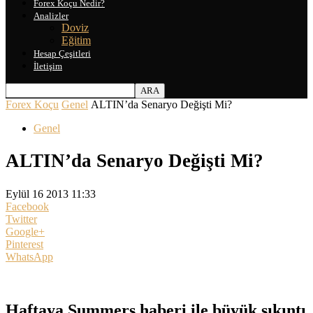
Forex Koçu Nedir?
Analizler
Doviz
Eğitim
Hesap Çeşitleri
İletişim
Forex Koçu
Genel
ALTIN’da Senaryo Değişti Mi?
Genel
ALTIN’da Senaryo Değişti Mi?
Eylül 16 2013 11:33
Facebook
Twitter
Google+
Pinterest
WhatsApp
Haftaya Summers haberi ile büyük sıkıntı