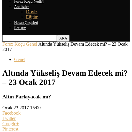
Forex Koçu Nedir?
Analizler
Doviz
Eğitim
Hesap Çeşitleri
İletişim
Forex Koçu
Genel
Altında Yükseliş Devam Edecek mi? – 23 Ocak
2017
Genel
Altında Yükseliş Devam Edecek mi?
– 23 Ocak 2017
Altın Parlayacak mı?
Ocak 23 2017 15:00
Facebook
Twitter
Google+
Pinterest