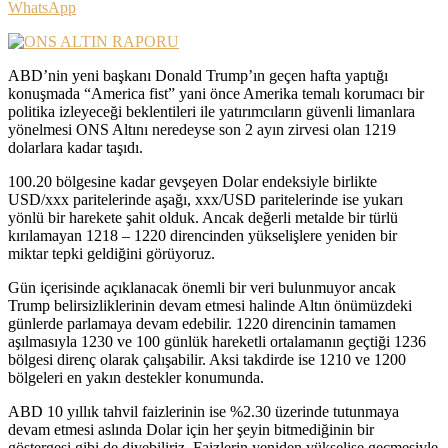
WhatsApp
ABD’nin yeni başkanı Donald Trump’ın geçen hafta yaptığı
konuşmada “America fist” yani önce Amerika temalı korumacı bir
politika izleyeceği beklentileri ile yatırımcıların güvenli limanlara
yönelmesi ONS Altını neredeyse son 2 ayın zirvesi olan 1219
dolarlara kadar taşıdı.
100.20 bölgesine kadar gevşeyen Dolar endeksiyle birlikte
USD/xxx paritelerinde aşağı, xxx/USD paritelerinde ise yukarı
yönlü bir harekete şahit olduk. Ancak değerli metalde bir türlü
kırılamayan 1218 – 1220 direncinden yükselişlere yeniden bir
miktar tepki geldiğini görüyoruz.
Gün içerisinde açıklanacak önemli bir veri bulunmuyor ancak
Trump belirsizliklerinin devam etmesi halinde Altın önümüzdeki
günlerde parlamaya devam edebilir. 1220 direncinin tamamen
aşılmasıyla 1230 ve 100 günlük hareketli ortalamanın geçtiği 1236
bölgesi direnç olarak çalışabilir. Aksi takdirde ise 1210 ve 1200
bölgeleri en yakın destekler konumunda.
ABD 10 yıllık tahvil faizlerinin ise %2.30 üzerinde tutunmaya
devam etmesi aslında Dolar için her şeyin bitmediğinin bir
göstergesi gibi de diyebiliriz. Faizlerin yeniden yükselişe geçmesiyle