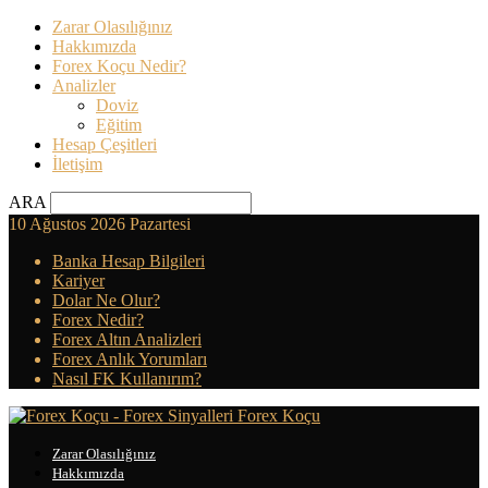
Zarar Olasılığınız
Hakkımızda
Forex Koçu Nedir?
Analizler
Doviz
Eğitim
Hesap Çeşitleri
İletişim
ARA
10 Ağustos 2026 Pazartesi
Banka Hesap Bilgileri
Kariyer
Dolar Ne Olur?
Forex Nedir?
Forex Altın Analizleri
Forex Anlık Yorumları
Nasıl FK Kullanırım?
Forex Koçu
Zarar Olasılığınız
Hakkımızda