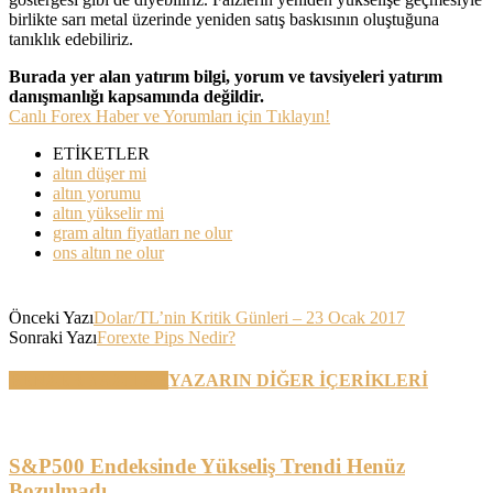
birlikte sarı metal üzerinde yeniden satış baskısının oluştuğuna
tanıklık edebiliriz.
Burada yer alan yatırım bilgi, yorum ve tavsiyeleri yatırım
danışmanlığı kapsamında değildir.
Canlı Forex Haber ve Yorumları için Tıklayın!
ETİKETLER
altın düşer mi
altın yorumu
altın yükselir mi
gram altın fiyatları ne olur
ons altın ne olur
Önceki Yazı
Dolar/TL’nin Kritik Günleri – 23 Ocak 2017
Sonraki Yazı
Forexte Pips Nedir?
BENZER YAZILAR
YAZARIN DİĞER İÇERİKLERİ
S&P500 Endeksinde Yükseliş Trendi Henüz
Bozulmadı