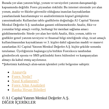
Burada yer alan yatırım bilgi, yorum ve tavsiyeleri yatırım danışmanlığı
kapsamında değildir. Forex piyasaları risklidir. Bu internet sitesinde yer alan
yorum, analiz ve fikirler güvenilir olduğuna inanılan kaynaklardan
yararlanılarak hazırlanmıştır ve analistlerimizin kişisel görüşlerini
yansıtmaktadır. Kullanılan tablo grafiklerin doğruluğu A1 Capital Yatırım
Menkul Değerler A.Ş. tarafından garanti edilmemektedir. Analiz, fikir ve
yorumlar bilgi amaçlı verilip, herhangi bir menfaat sağlama amacı
güdülmemektedir. Sitede yer alan her türlü Analiz, fikir, yorum, tablo ve
grafikler genel yatırım tavsiyesi ve finansal bilgi niteliğinde olup, ticari amaçlı
kullanılmasından kaynaklanan ve 3. kişiler dahil uğranılan maddi ve manevi
zararlardan A1 Capital Yatırım Menkul Değerler A.Ş. hiçbir şekilde sorumlu
tutulamaz. Üyeliğinizin başlangıcıyla birlikte Forexkocu tarafından
gönderilecek eposta ve SMS şeklindeki forex bültenleri ve kampanyaları
almayı da kabul etmiş sayılırsınız.
*Şirketimiz kaldıraçlı alım-satım işlemleri yetki belgesine sahiptir.
Anasayfa
Forex Nedir?
Nasıl Kullanırım?
Forex Altın Analizleri
Banka Hesap Bilgileri
© A1 Capital Yatırım Menkul Değerler A.Ş.
DİĞER İÇERİKLER