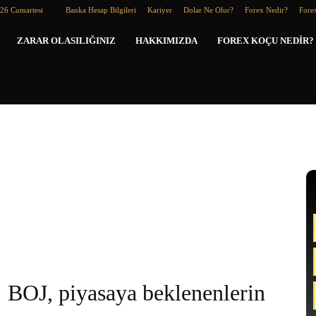
026 Cumartesi
Banka Hesap Bilgileri
Kariyer
Dolar Ne Olur?
Forex Nedir?
Forex
Forex
ZARAR OLASILIĞINIZ
HAKKIMIZDA
FOREX KOÇU NEDIR?
Koçu
BOJ, piyasaya beklenenlerin