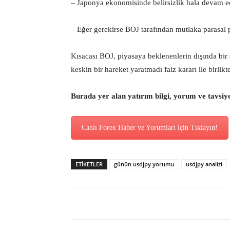
– Japonya ekonomisinde belirsizlik hala devam e
– Eğer gerekirse BOJ tarafından mutlaka parasal p
Kısacası BOJ, piyasaya beklenenlerin dışında bi
keskin bir hareket yaratmadı faiz kararı ile birlikt
Burada yer alan yatırım bilgi, yorum ve tavsiy
Canlı Forex Haber ve Yorumları için Tıklayın!
ETİKETLER
günün usdjpy yorumu
usdjpy analizi