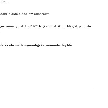
diyor.
olitikalarda bir önlem alınacaktr.
r şey sunmayarak USDJPY başta olmak üzere bir çok paritede
e.
eleri yatırım danışmanlığı kapsamında değildir.