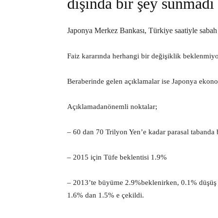
dışında bir şey sunmadı
Japonya Merkez Bankası, Türkiye saatiyle sabah 5
Faiz kararında herhangi bir değişiklik beklenmiyo
Beraberinde gelen açıklamalar ise Japonya ekono
Açıklamadanönemli noktalar;
– 60 dan 70 Trilyon Yen’e kadar parasal tabanda b
– 2015 için Tüfe beklentisi 1.9%
– 2013’te büyüme 2.9%beklenirken, 0.1% düşüş il
1.6% dan 1.5% e çekildi.