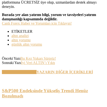
platformuna ÜCRETSİZ üye olup, uzmanlardan destek almayı
deneyin.
Burada yer alan yatırım bilgi, yorum ve tavsiyeleri yatırım
danışmanlığı kapsamında değildir.
Canlı Forex Haber ve Yorumları için Tıklayın!
ETİKETLER
altın analizi
altın yorumu
günlük altın yorumu
Önceki Yazı
Bu Kez Yukarı Sürpriz!
Sonraki Yazı
İyi Veri ALTIN’ı Yıktı
BENZER YAZILAR
YAZARIN DİĞER İÇERİKLERİ
S&P500 Endeksinde Yükseliş Trendi Henüz
Bozulmadı