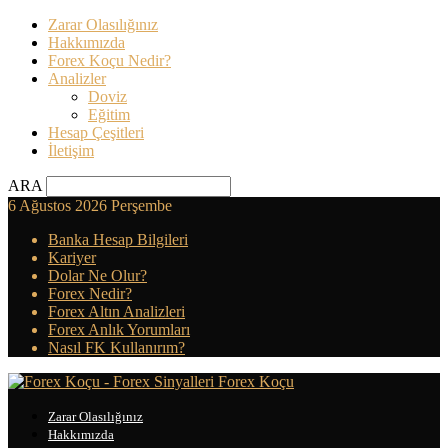
Zarar Olasılığınız
Hakkımızda
Forex Koçu Nedir?
Analizler
Doviz
Eğitim
Hesap Çeşitleri
İletişim
ARA
6 Ağustos 2026 Perşembe
Banka Hesap Bilgileri
Kariyer
Dolar Ne Olur?
Forex Nedir?
Forex Altın Analizleri
Forex Anlık Yorumları
Nasıl FK Kullanırım?
Forex Koçu
Zarar Olasılığınız
Hakkımızda