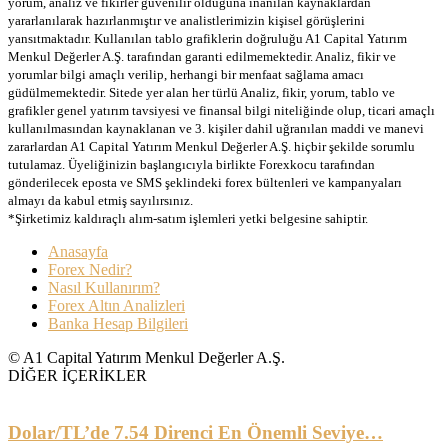
yorum, analiz ve fikirler güvenilir olduğuna inanılan kaynaklardan
yararlanılarak hazırlanmıştır ve analistlerimizin kişisel görüşlerini
yansıtmaktadır. Kullanılan tablo grafiklerin doğruluğu A1 Capital Yatırım
Menkul Değerler A.Ş. tarafından garanti edilmemektedir. Analiz, fikir ve
yorumlar bilgi amaçlı verilip, herhangi bir menfaat sağlama amacı
güdülmemektedir. Sitede yer alan her türlü Analiz, fikir, yorum, tablo ve
grafikler genel yatırım tavsiyesi ve finansal bilgi niteliğinde olup, ticari amaçlı
kullanılmasından kaynaklanan ve 3. kişiler dahil uğranılan maddi ve manevi
zararlardan A1 Capital Yatırım Menkul Değerler A.Ş. hiçbir şekilde sorumlu
tutulamaz. Üyeliğinizin başlangıcıyla birlikte Forexkocu tarafından
gönderilecek eposta ve SMS şeklindeki forex bültenleri ve kampanyaları
almayı da kabul etmiş sayılırsınız.
*Şirketimiz kaldıraçlı alım-satım işlemleri yetki belgesine sahiptir.
Anasayfa
Forex Nedir?
Nasıl Kullanırım?
Forex Altın Analizleri
Banka Hesap Bilgileri
© A1 Capital Yatırım Menkul Değerler A.Ş.
DİĞER İÇERİKLER
Dolar/TL’de 7.54 Direnci En Önemli Seviye…