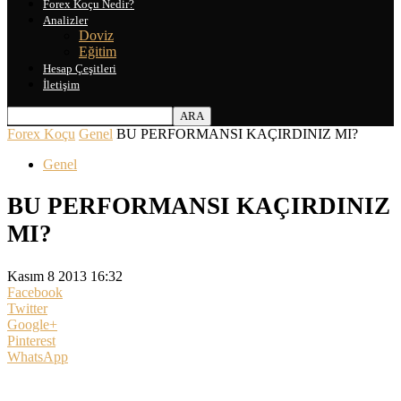
Forex Koçu Nedir?
Analizler
Doviz
Eğitim
Hesap Çeşitleri
İletişim
Forex Koçu
Genel
BU PERFORMANSI KAÇIRDINIZ MI?
Genel
BU PERFORMANSI KAÇIRDINIZ
MI?
Kasım 8 2013 16:32
Facebook
Twitter
Google+
Pinterest
WhatsApp