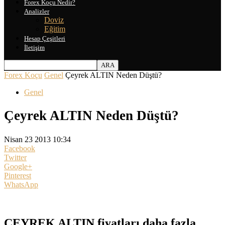
Forex Koçu Nedir?
Analizler
Doviz
Eğitim
Hesap Çeşitleri
İletişim
Forex Koçu
Genel
Çeyrek ALTIN Neden Düştü?
Genel
Çeyrek ALTIN Neden Düştü?
Nisan 23 2013 10:34
Facebook
Twitter
Google+
Pinterest
WhatsApp
ÇEYREK ALTIN fiyatları daha fazla