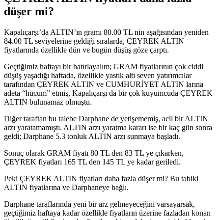
düşer mi?
Kapalıçarşı’da ALTIN’ın gramı 80.00 TL nin aşağısından yeniden
84.00 TL seviyelerine geldiği sıralarda, ÇEYREK ALTIN
fiyatlarında özellikle dün ve bugün düşüş göze çarptı.
Geçtiğimiz haftayı bir hatırlayalım; GRAM fiyatlarının çok ciddi
düşüş yaşadığı haftada, özellikle yastık altı seven yatırımcılar
tarafından ÇEYREK ALTIN ve CUMHURİYET ALTIN larına
adeta “hücum” etmiş, Kapalıçarşı da bir çok kuyumcuda ÇEYREK
ALTIN bulunamaz olmuştu.
Diğer taraftan bu talebe Darphane de yetişememiş, acil bir ALTIN
arzı yaratamamıştı. ALTIN arzı yaratma kararı ise bir kaç gün sonra
geldi; Darphane 5.3 tonluk ALTIN arzı sunmaya başladı.
Sonuç olarak GRAM fiyatı 80 TL den 83 TL ye çıkarken,
ÇEYREK fiyatları 165 TL den 145 TL ye kadar geriledi.
Peki ÇEYREK ALTIN fiyatları daha fazla düşer mi? Bu tabiki
ALTIN fiyatlarına ve Darphaneye bağlı.
Darphane taraflarında yeni bir arz gelmeyeceğini varsayarsak,
geçtiğimiz haftaya kadar özellikle fiyatların üzerine fazladan konan