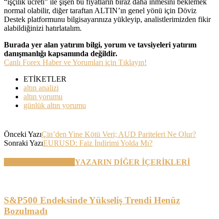
“işçilik ücreti” ile şişen bu fiyatların biraz daha inmesini beklemek
normal olabilir, diğer taraftan ALTIN’ın genel yönü için Döviz
Destek platformunu bilgisayarınıza yükleyip, analistlerimizden fikir
alabildiğinizi hatırlatalım.
Burada yer alan yatırım bilgi, yorum ve tavsiyeleri yatırım
danışmanlığı kapsamında değildir.
Canlı Forex Haber ve Yorumları için Tıklayın!
ETİKETLER
altın analizi
altın yorumu
günlük altın yorumu
Önceki Yazı
Çin’den Yine Kötü Veri; AUD Pariteleri Ne Olur?
Sonraki Yazı
EURUSD: Faiz İndirimi Yolda Mı?
BENZER YAZILAR
YAZARIN DİĞER İÇERİKLERİ
S&P500 Endeksinde Yükseliş Trendi Henüz
Bozulmadı