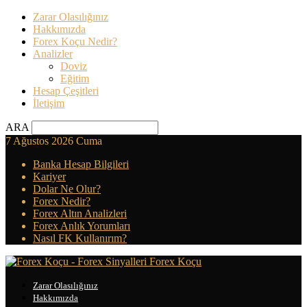
Zarar Olasılığınız
Hakkımızda
Forex Koçu Nedir?
Analizler
Doviz
Eğitim
Hesap Çeşitleri
İletişim
ARA
7 Ağustos 2026 Cuma
Banka Hesap Bilgileri
Kariyer
Dolar Ne Olur?
Forex Nedir?
Forex Altın Analizleri
Forex Anlık Yorumları
Nasıl FK Kullanırım?
Forex Koçu
Zarar Olasılığınız
Hakkımızda