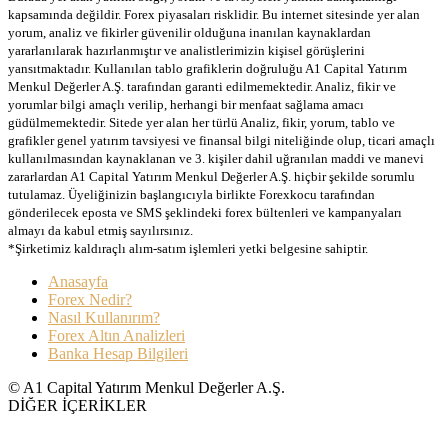
kapsamında değildir. Forex piyasaları risklidir. Bu internet sitesinde yer alan
yorum, analiz ve fikirler güvenilir olduğuna inanılan kaynaklardan
yararlanılarak hazırlanmıştır ve analistlerimizin kişisel görüşlerini
yansıtmaktadır. Kullanılan tablo grafiklerin doğruluğu A1 Capital Yatırım
Menkul Değerler A.Ş. tarafından garanti edilmemektedir. Analiz, fikir ve
yorumlar bilgi amaçlı verilip, herhangi bir menfaat sağlama amacı
güdülmemektedir. Sitede yer alan her türlü Analiz, fikir, yorum, tablo ve
grafikler genel yatırım tavsiyesi ve finansal bilgi niteliğinde olup, ticari amaçlı
kullanılmasından kaynaklanan ve 3. kişiler dahil uğranılan maddi ve manevi
zararlardan A1 Capital Yatırım Menkul Değerler A.Ş. hiçbir şekilde sorumlu
tutulamaz. Üyeliğinizin başlangıcıyla birlikte Forexkocu tarafından
gönderilecek eposta ve SMS şeklindeki forex bültenleri ve kampanyaları
almayı da kabul etmiş sayılırsınız.
*Şirketimiz kaldıraçlı alım-satım işlemleri yetki belgesine sahiptir.
Anasayfa
Forex Nedir?
Nasıl Kullanırım?
Forex Altın Analizleri
Banka Hesap Bilgileri
© A1 Capital Yatırım Menkul Değerler A.Ş.
DİĞER İÇERİKLER