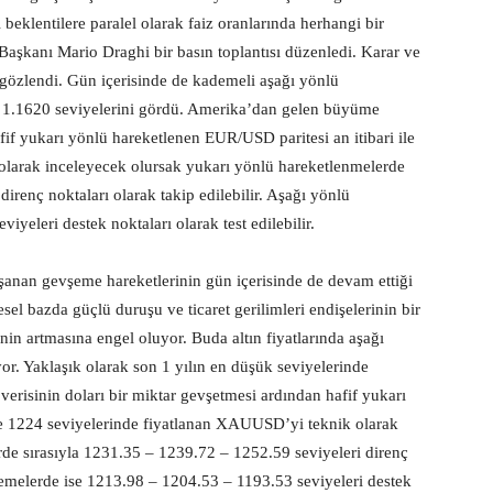
beklentilere paralel olarak faiz oranlarında herhangi bir
aşkanı Mario Draghi bir basın toplantısı düzenledi. Karar ve
 gözlendi. Gün içerisinde de kademeli aşağı yönlü
i 1.1620 seviyelerini gördü. Amerika’dan gelen büyüme
fif yukarı yönlü hareketlenen EUR/USD paritesi an itibari ile
k olarak inceleyecek olursak yukarı yönlü hareketlenmelerde
irenç noktaları olarak takip edilebilir. Aşağı yönlü
yeleri destek noktaları olarak test edilebilir.
aşanan gevşeme hareketlerinin gün içerisinde de devam ettiği
el bazda güçlü duruşu ve ticaret gerilimleri endişelerinin bir
nin artmasına engel oluyor. Buda altın fiyatlarında aşağı
r. Yaklaşık olarak son 1 yılın en düşük seviyelerinde
sinin doları bir miktar gevşetmesi ardından hafif yukarı
 ile 1224 seviyelerinde fiyatlanan XAUUSD’yi teknik olarak
de sırasıyla 1231.35 – 1239.72 – 1252.59 seviyeleri direnç
vşemelerde ise 1213.98 – 1204.53 – 1193.53 seviyeleri destek