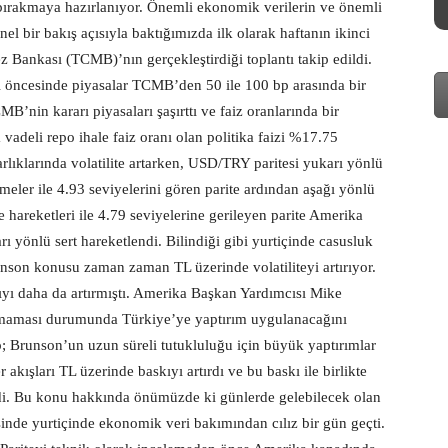
e bırakmaya hazırlanıyor. Önemli ekonomik verilerin ve önemli
enel bir bakış açısıyla baktığımızda ilk olarak haftanın ikinci
Bankası (TCMB)’nın gerçekleştirdiği toplantı takip edildi.
ı öncesinde piyasalar TCMB’den 50 ile 100 bp arasında bir
MB’nin kararı piyasaları şaşırttı ve faiz oranlarında bir
 vadeli repo ihale faiz oranı olan politika faizi %17.75
varlıklarında volatilite artarken, USD/TRY paritesi yukarı yönlü
meler ile 4.93 seviyelerini gören parite ardından aşağı yönlü
hareketleri ile 4.79 seviyelerine gerileyen parite Amerika
rı yönlü sert hareketlendi. Bilindiği gibi yurtiçinde casusluk
nson konusu zaman zaman TL üzerinde volatiliteyi artırıyor.
kıyı daha da artırmıştı. Amerika Başkan Yardımcısı Mike
lmaması durumunda Türkiye’ye yaptırım uygulanacağını
; Brunson’un uzun süreli tutukluluğu için büyük yaptırımlar
ışları TL üzerinde baskıyı artırdı ve bu baskı ile birlikte
di. Bu konu hakkında önümüzde ki günlerde gelebilecek olan
erisinde yurtiçinde ekonomik veri bakımından cılız bir gün geçti.