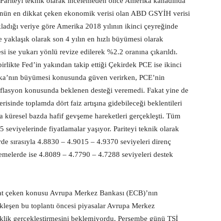
i. Pariteyi teknik olarak incelemeden önce Amerika kanadında
ünün en dikkat çeken ekonomik verisi olan ABD GSYİH verisi
kladığı veriye göre Amerika 2018 yılının ikinci çeyreğinde
 yaklaşık olarak son 4 yılın en hızlı büyümesi olarak
si ise yukarı yönlü revize edilerek %2.2 oranına çıkarıldı.
rlikte Fed’in yakından takip ettiği Çekirdek PCE ise ikinci
rika’nın büyümesi konusunda güven verirken, PCE’nin
flasyon konusunda beklenen desteği veremedi. Fakat yine de
çerisinde toplamda dört faiz artışına gidebileceği beklentileri
a küresel bazda hafif gevşeme hareketleri gerçekleşti. Tüm
5 seviyelerinde fiyatlamalar yaşıyor. Pariteyi teknik olarak
de sırasıyla 4.8830 – 4.9015 – 4.9370 seviyeleri direnç
vşemelerde ise 4.8089 – 4.7790 – 4.7288 seviyeleri destek
kkat çeken konusu Avrupa Merkez Bankası (ECB)’nın
ekleşen bu toplantı öncesi piyasalar Avrupa Merkez
iklik gerçekleştirmesini beklemiyordu. Perşembe günü TSİ