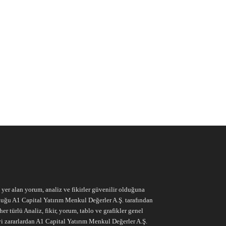
e yer alan yorum, analiz ve fikirler güvenilir olduğuna
ruluğu A1 Capital Yatırım Menkul Değerler A.Ş. tarafından
r türlü Analiz, fikir, yorum, tablo ve grafikler genel
vi zararlardan A1 Capital Yatırım Menkul Değerler A.Ş.