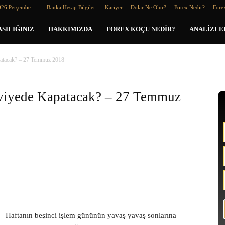
026 Perşembe
Banka Hesap Bilgileri
Kariyer
Dolar Ne Olur?
Forex Nedir?
Forex
SILIĞINIZ
HAKKIMIZDA
FOREX KOÇU NEDIR?
ANALIZLE
patacak? – 27 Temmuz 2018
eviyede Kapatacak? – 27 Temmuz
Haftanın beşinci işlem gününün yavaş yavaş sonlarına