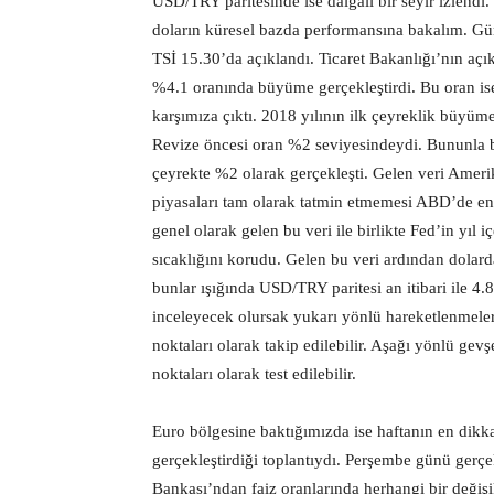
USD/TRY paritesinde ise dalgalı bir seyir izlend
doların küresel bazda performansına bakalım. G
TSİ 15.30’da açıklandı. Ticaret Bakanlığı’nın açı
%4.1 oranında büyüme gerçekleştirdi. Bu oran ise
karşımıza çıktı. 2018 yılının ilk çeyreklik büyüme
Revize öncesi oran %2 seviyesindeydi. Bununla bi
çeyrekte %2 olarak gerçekleşti. Gelen veri Ame
piyasaları tam olarak tatmin etmemesi ABD’de en
genel olarak gelen bu veri ile birlikte Fed’in yıl i
sıcaklığını korudu. Gelen bu veri ardından dolard
bunlar ışığında USD/TRY paritesi an itibari ile 4.8
inceleyecek olursak yukarı yönlü hareketlenmeler
noktaları olarak takip edilebilir. Aşağı yönlü ge
noktaları olarak test edilebilir.
Euro bölgesine baktığımızda ise haftanın en di
gerçekleştirdiği toplantıydı. Perşembe günü gerç
Bankası’ndan faiz oranlarında herhangi bir değiş