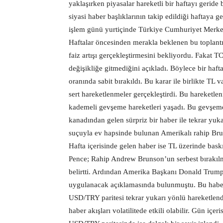
yaklaşırken piyasalar hareketli bir haftayı gerid
siyasi haber başlıklarının takip edildiği haftaya g
işlem günü yurtiçinde Türkiye Cumhuriyet Merkez 
Haftalar öncesinden merakla beklenen bu toplant
faiz artışı gerçekleştirmesini bekliyordu. Fakat TC
değişikliğe gitmediğini açıkladı. Böylece bir hafta
oranında sabit bırakıldı. Bu karar ile birlikte TL 
sert hareketlenmeler gerçekleştirdi. Bu hareketlen
kademeli gevşeme hareketleri yaşadı. Bu gevşeme 
kanadından gelen sürpriz bir haber ile tekrar yuka
suçuyla ev hapsinde bulunan Amerikalı rahip Bru
Hafta içerisinde gelen haber ise TL üzerinde bas
Pence; Rahip Andrew Brunson’un serbest bırakı
belirtti. Ardından Amerika Başkanı Donald Trump
uygulanacak açıklamasında bulunmuştu. Bu haber ak
USD/TRY paritesi tekrar yukarı yönlü hareketlen
haber akışları volatilitede etkili olabilir. Gün iç