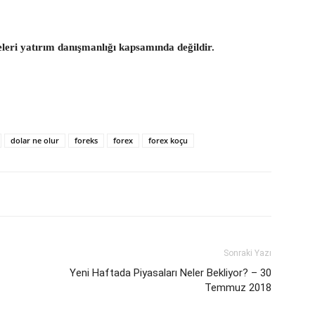
eleri yatırım danışmanlığı kapsamında değildir.
dolar ne olur
foreks
forex
forex koçu
Sonraki Yazı
Yeni Haftada Piyasaları Neler Bekliyor? – 30
Temmuz 2018