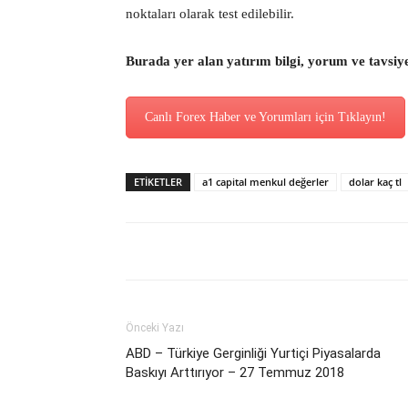
noktaları olarak test edilebilir.
Burada yer alan yatırım bilgi, yorum ve tavsiy
Canlı Forex Haber ve Yorumları için Tıklayın!
ETİKETLER
a1 capital menkul değerler
dolar kaç tl
Önceki Yazı
ABD – Türkiye Gerginliği Yurtiçi Piyasalarda
Baskıyı Arttırıyor – 27 Temmuz 2018