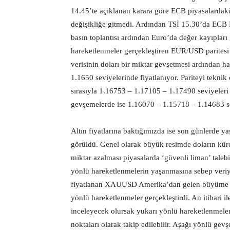
14.45’te açıklanan karara göre ECB piyasalardaki 
değişikliğe gitmedi. Ardından TSİ 15.30’da ECB B
basın toplantısı ardından Euro’da değer kayıpları
hareketlenmeler gerçekleştiren EUR/USD parites
verisinin doları bir miktar gevşetmesi ardından ha
1.1650 seviyelerinde fiyatlanıyor. Pariteyi tekni
sırasıyla 1.16753 – 1.17105 – 1.17490 seviyeleri d
gevşemelerde ise 1.16070 – 1.15718 – 1.14683 sevi
Altın fiyatlarına baktığımızda ise son günlerde y
görüldü. Genel olarak büyük resimde doların küres
miktar azalması piyasalarda ‘güvenli liman’ talebi
yönlü hareketlenmelerin yaşanmasına sebep veriyo
fiyatlanan XAUUSD Amerika’dan gelen büyüme veri
yönlü hareketlenmeler gerçekleştirdi. An itibari
inceleyecek olursak yukarı yönlü hareketlenmeler
noktaları olarak takip edilebilir. Aşağı yönlü ge