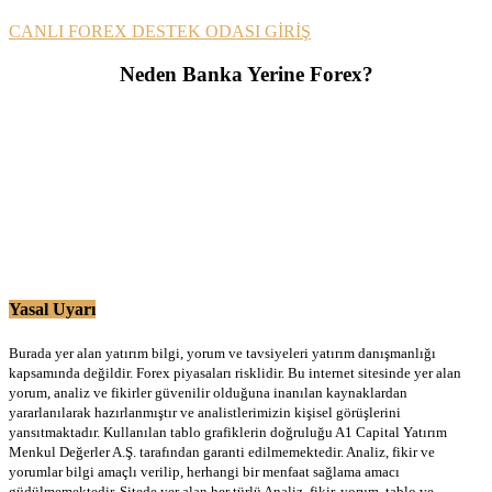
CANLI FOREX DESTEK ODASI GİRİŞ
Neden Banka Yerine Forex?
Yasal Uyarı
Burada yer alan yatırım bilgi, yorum ve tavsiyeleri yatırım danışmanlığı
kapsamında değildir. Forex piyasaları risklidir. Bu internet sitesinde yer alan
yorum, analiz ve fikirler güvenilir olduğuna inanılan kaynaklardan
yararlanılarak hazırlanmıştır ve analistlerimizin kişisel görüşlerini
yansıtmaktadır. Kullanılan tablo grafiklerin doğruluğu A1 Capital Yatırım
Menkul Değerler A.Ş. tarafından garanti edilmemektedir. Analiz, fikir ve
yorumlar bilgi amaçlı verilip, herhangi bir menfaat sağlama amacı
güdülmemektedir. Sitede yer alan her türlü Analiz, fikir, yorum, tablo ve