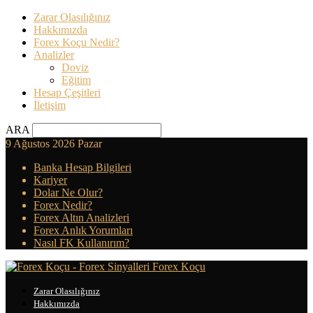
Zarar Olasılığınız
Hakkımızda
Forex Koçu Nedir?
Analizler
Doviz
Eğitim
Hesap Çeşitleri
İletişim
ARA
9 Ağustos 2026 Pazar
Banka Hesap Bilgileri
Kariyer
Dolar Ne Olur?
Forex Nedir?
Forex Altın Analizleri
Forex Anlık Yorumları
Nasıl FK Kullanırım?
Forex Koçu
Zarar Olasılığınız
Hakkımızda