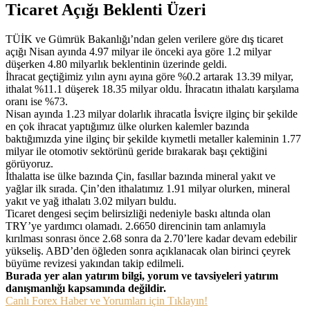
Ticaret Açığı Beklenti Üzeri
TÜİK ve Gümrük Bakanlığı’ndan gelen verilere göre dış ticaret
açığı Nisan ayında 4.97 milyar ile önceki aya göre 1.2 milyar
düşerken 4.80 milyarlık beklentinin üzerinde geldi.
İhracat geçtiğimiz yılın aynı ayına göre %0.2 artarak 13.39 milyar,
ithalat %11.1 düşerek 18.35 milyar oldu. İhracatın ithalatı karşılama
oranı ise %73.
Nisan ayında 1.23 milyar dolarlık ihracatla İsviçre ilginç bir şekilde
en çok ihracat yaptığımız ülke olurken kalemler bazında
baktığımızda yine ilginç bir şekilde kıymetli metaller kaleminin 1.77
milyar ile otomotiv sektörünü geride bırakarak başı çektiğini
görüyoruz.
İthalatta ise ülke bazında Çin, fasıllar bazında mineral yakıt ve
yağlar ilk sırada. Çin’den ithalatımız 1.91 milyar olurken, mineral
yakıt ve yağ ithalatı 3.02 milyarı buldu.
Ticaret dengesi seçim belirsizliği nedeniyle baskı altında olan
TRY’ye yardımcı olamadı. 2.6650 direncinin tam anlamıyla
kırılması sonrası önce 2.68 sonra da 2.70’lere kadar devam edebilir
yükseliş. ABD’den öğleden sonra açıklanacak olan birinci çeyrek
büyüme revizesi yakından takip edilmeli.
Burada yer alan yatırım bilgi, yorum ve tavsiyeleri yatırım
danışmanlığı kapsamında değildir.
Canlı Forex Haber ve Yorumları için Tıklayın!