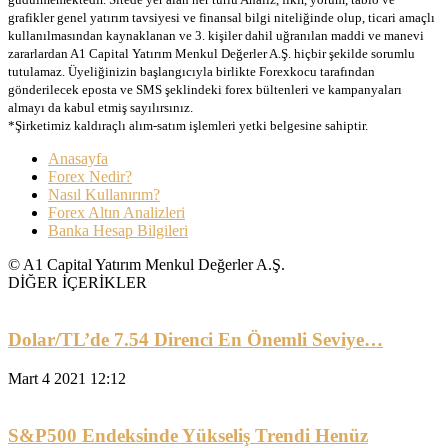
grafikler genel yatırım tavsiyesi ve finansal bilgi niteliğinde olup, ticari amaçlı
kullanılmasından kaynaklanan ve 3. kişiler dahil uğranılan maddi ve manevi
zararlardan A1 Capital Yatırım Menkul Değerler A.Ş. hiçbir şekilde sorumlu
tutulamaz. Üyeliğinizin başlangıcıyla birlikte Forexkocu tarafından
gönderilecek eposta ve SMS şeklindeki forex bültenleri ve kampanyaları
almayı da kabul etmiş sayılırsınız.
*Şirketimiz kaldıraçlı alım-satım işlemleri yetki belgesine sahiptir.
Anasayfa
Forex Nedir?
Nasıl Kullanırım?
Forex Altın Analizleri
Banka Hesap Bilgileri
© A1 Capital Yatırım Menkul Değerler A.Ş.
DİĞER İÇERİKLER
Dolar/TL’de 7.54 Direnci En Önemli Seviye…
Mart 4 2021 12:12
S&P500 Endeksinde Yükseliş Trendi Henüz