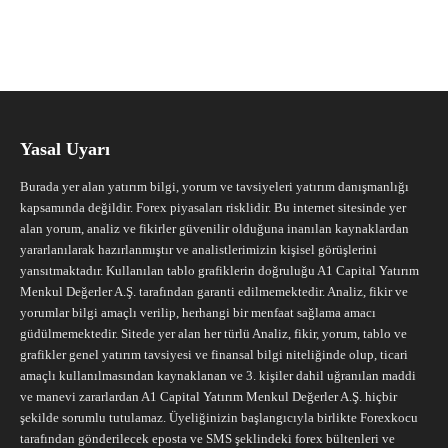
Yasal Uyarı
Burada yer alan yatırım bilgi, yorum ve tavsiyeleri yatırım danışmanlığı
kapsamında değildir. Forex piyasaları risklidir. Bu internet sitesinde yer
alan yorum, analiz ve fikirler güvenilir olduğuna inanılan kaynaklardan
yararlanılarak hazırlanmıştır ve analistlerimizin kişisel görüşlerini
yansıtmaktadır. Kullanılan tablo grafiklerin doğruluğu A1 Capital Yatırım
Menkul Değerler A.Ş. tarafından garanti edilmemektedir. Analiz, fikir ve
yorumlar bilgi amaçlı verilip, herhangi bir menfaat sağlama amacı
güdülmemektedir. Sitede yer alan her türlü Analiz, fikir, yorum, tablo ve
grafikler genel yatırım tavsiyesi ve finansal bilgi niteliğinde olup, ticari
amaçlı kullanılmasından kaynaklanan ve 3. kişiler dahil uğranılan maddi
ve manevi zararlardan A1 Capital Yatırım Menkul Değerler A.Ş. hiçbir
şekilde sorumlu tutulamaz. Üyeliğinizin başlangıcıyla birlikte Forexkocu
tarafından gönderilecek eposta ve SMS şeklindeki forex bültenleri ve