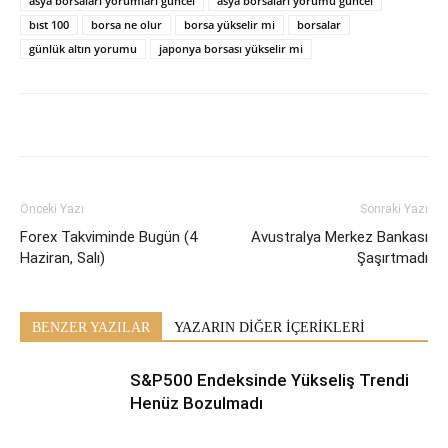
asya borsaları yorumları güncel
asya borsaları yorumu güncel
bıst 100
borsa ne olur
borsa yükselir mi
borsalar
günlük altın yorumu
japonya borsası yükselir mi
Önceki Yazı
Sonraki Yazı
Forex Takviminde Bugün (4
Avustralya Merkez Bankası
Haziran, Salı)
Şaşırtmadı
BENZER YAZILAR
YAZARIN DİĞER İÇERİKLERİ
S&P500 Endeksinde Yükseliş Trendi
Henüz Bozulmadı