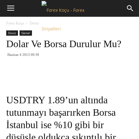
Forex
Forex Koçu
Doviz
Koçu
Doviz
Genel
Dolar Ve Borsa Durulur Mu?
Haziran 4 2013 09:39
USDTRY 1.89’un altında
tutunmayı başarırken Borsa
İstanbul ise %10 gibi bir
düşüşle oldukça sıkıntılı bir