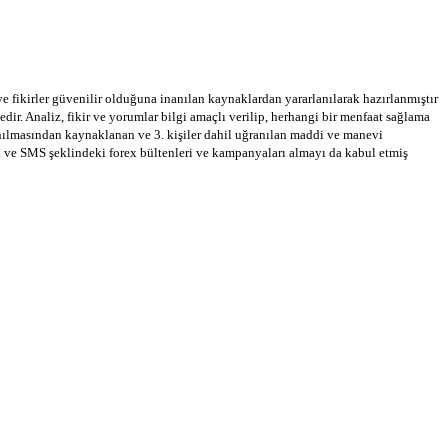
 ve fikirler güvenilir olduğuna inanılan kaynaklardan yararlanılarak hazırlanmıştır
dir. Analiz, fikir ve yorumlar bilgi amaçlı verilip, herhangi bir menfaat sağlama
llanılmasından kaynaklanan ve 3. kişiler dahil uğranılan maddi ve manevi
a ve SMS şeklindeki forex bültenleri ve kampanyaları almayı da kabul etmiş