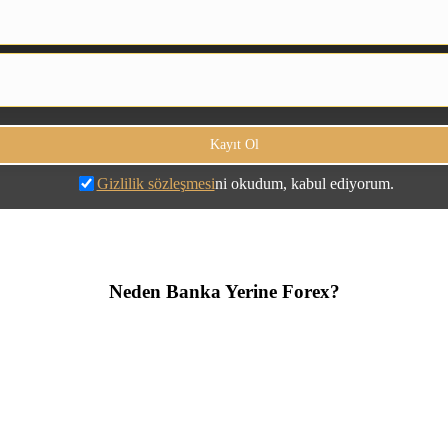
Gizlilik sözleşmesi
ni okudum, kabul ediyorum.
Neden Banka Yerine Forex?