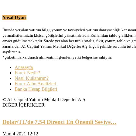
Yasal Uyarı
Burada yer alan yatırım bilgi, yorum ve tavsiyeleri yatırım danışmanlığı kapsamınd
ve analistlerimizin kişisel görüşlerini yansıtmaktadır. Kullanılan tablo grafikler
amacı güdülmemektedir. Sitede yer alan her türlü Analiz, fikir, yorum, tablo ve gr
zararlardan A1 Capital Yatırım Menkul Değerler A.Ş. hiçbir şekilde sorumlu tutu
sayılırsınız.
*Şirketimiz kaldıraçlı alım-satım işlemleri yetki belgesine sahiptir.
Anasayfa
Forex Nedir?
Nasıl Kullanırım?
Forex Altın Analizleri
Banka Hesap Bilgileri
© A1 Capital Yatırım Menkul Değerler A.Ş.
DİĞER İÇERİKLER
Dolar/TL’de 7.54 Direnci En Önemli Seviye…
Mart 4 2021 12:12