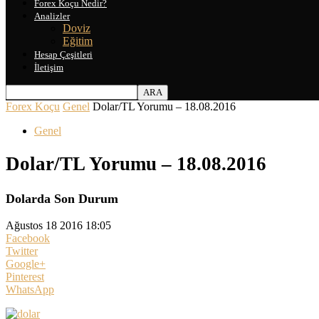
Forex Koçu Nedir?
Analizler
Doviz
Eğitim
Hesap Çeşitleri
İletişim
Forex Koçu
Genel
Dolar/TL Yorumu – 18.08.2016
Genel
Dolar/TL Yorumu – 18.08.2016
Dolarda Son Durum
Ağustos 18 2016 18:05
Facebook
Twitter
Google+
Pinterest
WhatsApp