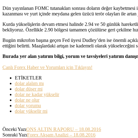
Dün yayınlanan FOMC tutanakları sonrası doların değer kaybetmesi ile
kazanması ve yurt içinde meydana gelen üzücü terör olayları ile artan j
Kurda yükselişlerin devam etmesi halinde 2.94 ve 50 günlük hareketli o
bekliyoruz. Özellikle 2.90 bölgesi tamamen çözülürse geri çekilme hız
Bugün mikrofon başına geçen Fed üyesi Dudley’den ise önemli açıklam
ettiğini belirtti. Maaşlardaki artışın ise kademeli olarak yükseleceği
Burada yer alan yatırım bilgi, yorum ve tavsiyeleri yatırım danı
Canlı Forex Haber ve Yorumları için Tıklayın!
ETİKETLER
dolar alalım mı
dolar düşer mi
dolar ne kadar yükselir
dolar ne olur
dolar yorumu
dolar yükselir mi
Önceki Yazı
ONS ALTIN RAPORU – 18.08.2016
Sonraki Yazı
Forex Akşam Analizi – 18.08.2016