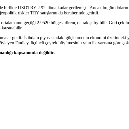
 birlikte USDTRY 2.92 altına kadar gerilemişti. Ancak bugün doların ge
eopolitik riskler TRY satışlarını da beraberinde getirdi.
rtalamanın geçtiği 2.9520 bölgesi direnç olarak çalışabilir. Geri çekil
 kazanabilir.
alar geldi. İstihdam piyasasındaki güçlenmenin ekonomi üzerindeki yükl
ni söyleyen Dudley, üçüncü çeyrek büyümesinin yılın ilk yarısına göre ç
şmanlığı kapsamında değildir.