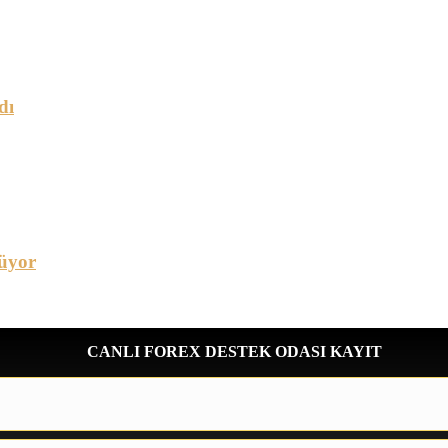
dı
üyor
CANLI FOREX DESTEK ODASI KAYIT