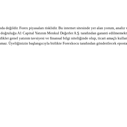
a değildir. Forex piyasaları risklidir. Bu internet sitesinde yer alan yorum, analiz
in doğruluğu A1 Capital Yatırım Menkul Değerler A.Ş. tarafından garanti edilmemekte
afikler genel yatırım tavsiyesi ve finansal bilgi niteliğinde olup, ticari amaçlı ku
lamaz. Üyeliğinizin başlangıcıyla birlikte Forexkocu tarafından gönderilecek epost