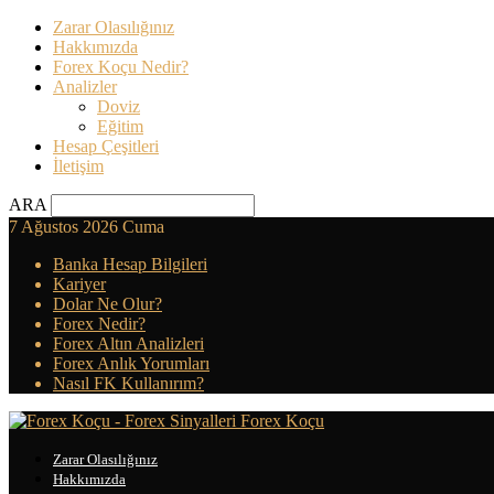
Zarar Olasılığınız
Hakkımızda
Forex Koçu Nedir?
Analizler
Doviz
Eğitim
Hesap Çeşitleri
İletişim
ARA
7 Ağustos 2026 Cuma
Banka Hesap Bilgileri
Kariyer
Dolar Ne Olur?
Forex Nedir?
Forex Altın Analizleri
Forex Anlık Yorumları
Nasıl FK Kullanırım?
Forex Koçu
Zarar Olasılığınız
Hakkımızda