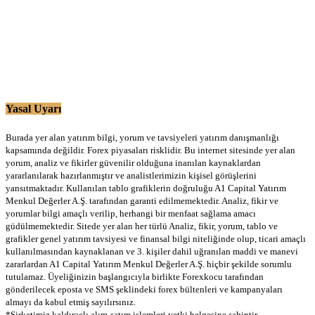
Yasal Uyarı
Burada yer alan yatırım bilgi, yorum ve tavsiyeleri yatırım danışmanlığı
kapsamında değildir. Forex piyasaları risklidir. Bu internet sitesinde yer alan
yorum, analiz ve fikirler güvenilir olduğuna inanılan kaynaklardan
yararlanılarak hazırlanmıştır ve analistlerimizin kişisel görüşlerini
yansıtmaktadır. Kullanılan tablo grafiklerin doğruluğu A1 Capital Yatırım
Menkul Değerler A.Ş. tarafından garanti edilmemektedir. Analiz, fikir ve
yorumlar bilgi amaçlı verilip, herhangi bir menfaat sağlama amacı
güdülmemektedir. Sitede yer alan her türlü Analiz, fikir, yorum, tablo ve
grafikler genel yatırım tavsiyesi ve finansal bilgi niteliğinde olup, ticari amaçlı
kullanılmasından kaynaklanan ve 3. kişiler dahil uğranılan maddi ve manevi
zararlardan A1 Capital Yatırım Menkul Değerler A.Ş. hiçbir şekilde sorumlu
tutulamaz. Üyeliğinizin başlangıcıyla birlikte Forexkocu tarafından
gönderilecek eposta ve SMS şeklindeki forex bültenleri ve kampanyaları
almayı da kabul etmiş sayılırsınız.
*Şirketimiz kaldıraçlı alım-satım işlemleri yetki belgesine sahiptir.