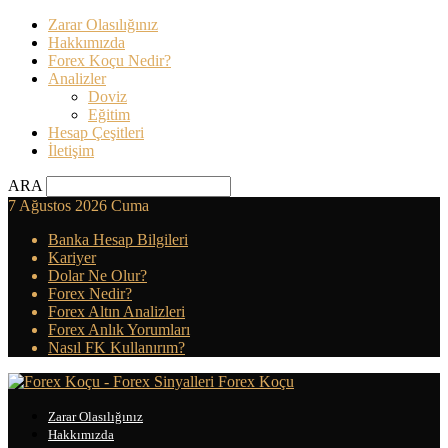
Zarar Olasılığınız
Hakkımızda
Forex Koçu Nedir?
Analizler
Doviz
Eğitim
Hesap Çeşitleri
İletişim
ARA
7 Ağustos 2026 Cuma
Banka Hesap Bilgileri
Kariyer
Dolar Ne Olur?
Forex Nedir?
Forex Altın Analizleri
Forex Anlık Yorumları
Nasıl FK Kullanırım?
Forex Koçu
Zarar Olasılığınız
Hakkımızda