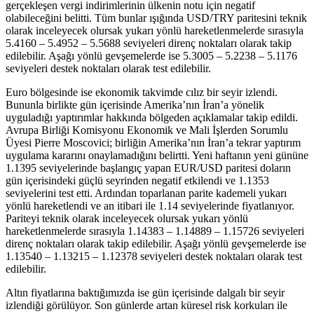
gerçekleşen vergi indirimlerinin ülkenin notu için negatif
olabileceğini belitti. Tüm bunlar ışığında USD/TRY paritesini teknik
olarak inceleyecek olursak yukarı yönlü hareketlenmelerde sırasıyla
5.4160 – 5.4952 – 5.5688 seviyeleri direnç noktaları olarak takip
edilebilir. Aşağı yönlü gevşemelerde ise 5.3005 – 5.2238 – 5.1176
seviyeleri destek noktaları olarak test edilebilir.
Euro bölgesinde ise ekonomik takvimde cılız bir seyir izlendi.
Bununla birlikte gün içerisinde Amerika’nın İran’a yönelik
uyguladığı yaptırımlar hakkında bölgeden açıklamalar takip edildi.
Avrupa Birliği Komisyonu Ekonomik ve Mali İşlerden Sorumlu
Üyesi Pierre Moscovici; birliğin Amerika’nın İran’a tekrar yaptırım
uygulama kararını onaylamadığını belirtti. Yeni haftanın yeni gününe
1.1395 seviyelerinde başlangıç yapan EUR/USD paritesi doların
gün içerisindeki güçlü seyrinden negatif etkilendi ve 1.1353
seviyelerini test etti. Ardından toparlanan parite kademeli yukarı
yönlü hareketlendi ve an itibari ile 1.14 seviyelerinde fiyatlanıyor.
Pariteyi teknik olarak inceleyecek olursak yukarı yönlü
hareketlenmelerde sırasıyla 1.14383 – 1.14889 – 1.15726 seviyeleri
direnç noktaları olarak takip edilebilir. Aşağı yönlü gevşemelerde ise
1.13540 – 1.13215 – 1.12378 seviyeleri destek noktaları olarak test
edilebilir.
Altın fiyatlarına baktığımızda ise gün içerisinde dalgalı bir seyir
izlendiği görülüyor. Son günlerde artan küresel risk korkuları ile