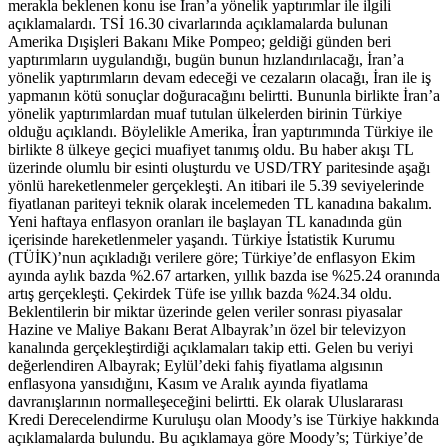
merakla beklenen konu ise İran’a yönelik yaptırımlar ile ilgili
açıklamalardı. TSİ 16.30 civarlarında açıklamalarda bulunan
Amerika Dışişleri Bakanı Mike Pompeo; geldiği günden beri
yaptırımların uygulandığı, bugün bunun hızlandırılacağı, İran’a
yönelik yaptırımların devam edeceği ve cezaların olacağı, İran ile iş
yapmanın kötü sonuçlar doğuracağını belirtti. Bununla birlikte İran’a
yönelik yaptırımlardan muaf tutulan ülkelerden birinin Türkiye
olduğu açıklandı. Böylelikle Amerika, İran yaptırımında Türkiye ile
birlikte 8 ülkeye geçici muafiyet tanımış oldu. Bu haber akışı TL
üzerinde olumlu bir esinti oluşturdu ve USD/TRY paritesinde aşağı
yönlü hareketlenmeler gerçekleşti. An itibari ile 5.39 seviyelerinde
fiyatlanan pariteyi teknik olarak incelemeden TL kanadına bakalım.
Yeni haftaya enflasyon oranları ile başlayan TL kanadında gün
içerisinde hareketlenmeler yaşandı. Türkiye İstatistik Kurumu
(TÜİK)’nun açıkladığı verilere göre; Türkiye’de enflasyon Ekim
ayında aylık bazda %2.67 artarken, yıllık bazda ise %25.24 oranında
artış gerçekleşti. Çekirdek Tüfe ise yıllık bazda %24.34 oldu.
Beklentilerin bir miktar üzerinde gelen veriler sonrası piyasalar
Hazine ve Maliye Bakanı Berat Albayrak’ın özel bir televizyon
kanalında gerçekleştirdiği açıklamaları takip etti. Gelen bu veriyi
değerlendiren Albayrak; Eylül’deki fahiş fiyatlama algısının
enflasyona yansıdığını, Kasım ve Aralık ayında fiyatlama
davranışlarının normalleşeceğini belirtti. Ek olarak Uluslararası
Kredi Derecelendirme Kuruluşu olan Moody’s ise Türkiye hakkında
açıklamalarda bulundu. Bu açıklamaya göre Moody’s; Türkiye’de