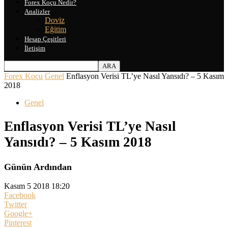
Forex Koçu Nedir?
Analizler
Doviz
Eğitim
Hesap Çeşitleri
İletişim
Forex Koçu
Genel
Enflasyon Verisi TL’ye Nasıl Yansıdı? – 5 Kasım
2018
Genel
Enflasyon Verisi TL’ye Nasıl
Yansıdı? – 5 Kasım 2018
Günün Ardından
Kasım 5 2018 18:20
Facebook
Twitter
Google+
Pinterest