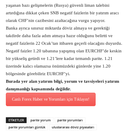
yaşanan bazı gelişmelerin (Rusya) güvenli liman talebini
artırdığına dikkat çeken SNB negatif faizlerin bir yatırım aracı
olarak CHF’nin cazibesini azaltacağına vurgu yapıyor.
Banka ayrıca sınırsız miktarda döviz almaya ve gerektiği
takdirde daha fazla adım atmaya hazır olduğunu belirtti ve
negatif faizlerin 22 Ocak’tan itibaren geçerli olacağını duyurdu.
Negatif faizler 1.20 tabanına yapışmış olan EURCHF’de keskin
bir yükseliş getirdi ve 1.21’lere kadar tırmandı parite. 1.21
üzerinde kalıcı olamazsa önümüzdeki günlerde yine 1.20
bölgesinde görebiliriz EURCHF’yi.
Burada yer alan yatırım bilgi, yorum ve tavsiyeleri yatırım
danışmanlığı kapsamında değildir.
Canlı Forex Haber ve Yorumları için Tıklayın!
ETİKETLER
parite yorum
parite yorumları
parite yorumları günlük
uluslararası döviz piyasaları