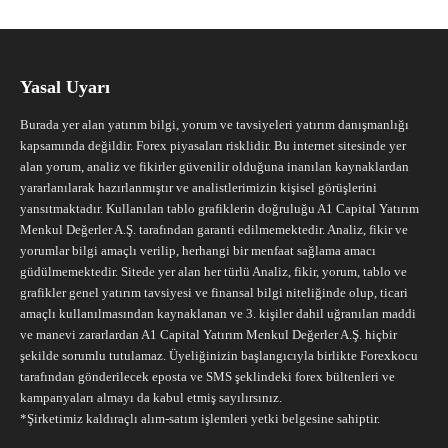
Yasal Uyarı
Burada yer alan yatırım bilgi, yorum ve tavsiyeleri yatırım danışmanlığı
kapsamında değildir. Forex piyasaları risklidir. Bu internet sitesinde yer
alan yorum, analiz ve fikirler güvenilir olduğuna inanılan kaynaklardan
yararlanılarak hazırlanmıştır ve analistlerimizin kişisel görüşlerini
yansıtmaktadır. Kullanılan tablo grafiklerin doğruluğu A1 Capital Yatırım
Menkul Değerler A.Ş. tarafından garanti edilmemektedir. Analiz, fikir ve
yorumlar bilgi amaçlı verilip, herhangi bir menfaat sağlama amacı
güdülmemektedir. Sitede yer alan her türlü Analiz, fikir, yorum, tablo ve
grafikler genel yatırım tavsiyesi ve finansal bilgi niteliğinde olup, ticari
amaçlı kullanılmasından kaynaklanan ve 3. kişiler dahil uğranılan maddi
ve manevi zararlardan A1 Capital Yatırım Menkul Değerler A.Ş. hiçbir
şekilde sorumlu tutulamaz. Üyeliğinizin başlangıcıyla birlikte Forexkocu
tarafından gönderilecek eposta ve SMS şeklindeki forex bültenleri ve
kampanyaları almayı da kabul etmiş sayılırsınız.
*Şirketimiz kaldıraçlı alım-satım işlemleri yetki belgesine sahiptir.