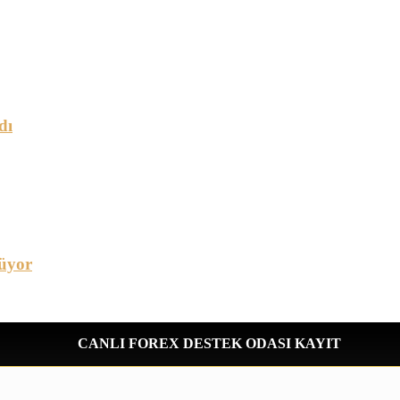
dı
üyor
CANLI FOREX DESTEK ODASI KAYIT