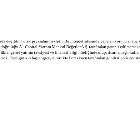
a değildir. Forex piyasaları risklidir. Bu internet sitesinde yer alan yorum, analiz
in doğruluğu A1 Capital Yatırım Menkul Değerler A.Ş. tarafından garanti edilmemekte
afikler genel yatırım tavsiyesi ve finansal bilgi niteliğinde olup, ticari amaçlı ku
lamaz. Üyeliğinizin başlangıcıyla birlikte Forexkocu tarafından gönderilecek epost