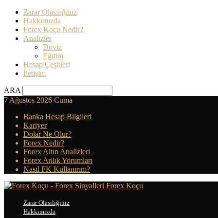
Zarar Olasılığınız
Hakkımızda
Forex Koçu Nedir?
Analizler
Doviz
Eğitim
Hesap Çeşitleri
İletişim
ARA
7 Ağustos 2026 Cuma
Banka Hesap Bilgileri
Kariyer
Dolar Ne Olur?
Forex Nedir?
Forex Altın Analizleri
Forex Anlık Yorumları
Nasıl FK Kullanırım?
Forex Koçu
Zarar Olasılığınız
Hakkımızda