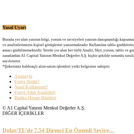
Yasal Uyarı
Burada yer alan yatırım bilgi, yorum ve tavsiyeleri yatırım danışmanlığı kapsamınd
ve analistlerimizin kişisel görüşlerini yansıtmaktadır. Kullanılan tablo grafikler
amacı güdülmemektedir. Sitede yer alan her türlü Analiz, fikir, yorum, tablo ve gr
zararlardan A1 Capital Yatırım Menkul Değerler A.Ş. hiçbir şekilde sorumlu tutu
sayılırsınız.
*Şirketimiz kaldıraçlı alım-satım işlemleri yetki belgesine sahiptir.
Anasayfa
Forex Nedir?
Nasıl Kullanırım?
Forex Altın Analizleri
Banka Hesap Bilgileri
© A1 Capital Yatırım Menkul Değerler A.Ş.
DİĞER İÇERİKLER
Dolar/TL’de 7.54 Direnci En Önemli Seviye…