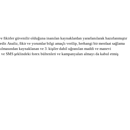
 ve fikirler güvenilir olduğuna inanılan kaynaklardan yararlanılarak hazırlanmıştır
dir. Analiz, fikir ve yorumlar bilgi amaçlı verilip, herhangi bir menfaat sağlama
llanılmasından kaynaklanan ve 3. kişiler dahil uğranılan maddi ve manevi
a ve SMS şeklindeki forex bültenleri ve kampanyaları almayı da kabul etmiş