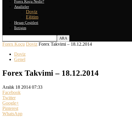
Forex Koçu Nedir?
Analizler
Doviz
Eğitim
Hesap Çeşitleri
İletişim
Forex Koçu
Doviz
Forex Takvimi – 18.12.2014
Doviz
Genel
Forex Takvimi – 18.12.2014
Aralık 18 2014 07:33
Facebook
Twitter
Google+
Pinterest
WhatsApp