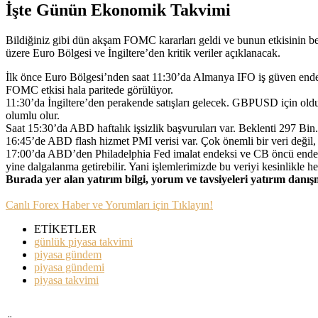
İşte Günün Ekonomik Takvimi
Bildiğiniz gibi dün akşam FOMC kararları geldi ve bunun etkisinin bel
üzere Euro Bölgesi ve İngiltere’den kritik veriler açıklanacak.
İlk önce Euro Bölgesi’nden saat 11:30’da Almanya IFO iş güven endek
FOMC etkisi hala paritede görülüyor.
11:30’da İngiltere’den perakende satışları gelecek. GBPUSD için oldu
olumlu olur.
Saat 15:30’da ABD haftalık işsizlik başvuruları var. Beklenti 297 Bin. 
16:45’de ABD flash hizmet PMI verisi var. Çok önemli bir veri değil,
17:00’da ABD’den Philadelphia Fed imalat endeksi ve CB öncü endeksler
yine dalgalanma getirebilir. Yani işlemlerimizde bu veriyi kesinlikle 
Burada yer alan yatırım bilgi, yorum ve tavsiyeleri yatırım danı
Canlı Forex Haber ve Yorumları için Tıklayın!
ETİKETLER
günlük piyasa takvimi
piyasa gündem
piyasa gündemi
piyasa takvimi