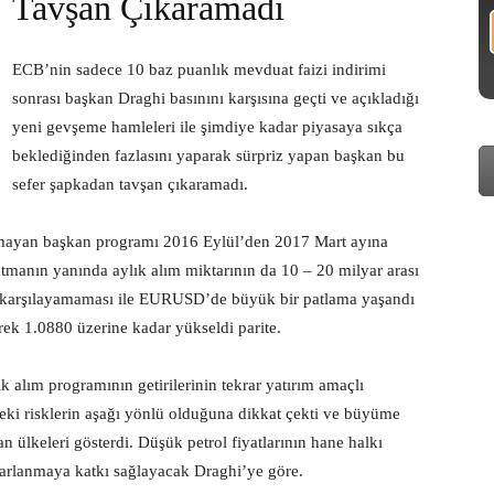
Tavşan Çıkaramadı
ECB’nin sadece 10 baz puanlık mevduat faizi indirimi
sonrası başkan Draghi basınını karşısına geçti ve açıkladığı
yeni gevşeme hamleleri ile şimdiye kadar piyasaya sıkça
beklediğinden fazlasını yaparak sürpriz yapan başkan bu
sefer şapkadan tavşan çıkaramadı.
lamayan başkan programı 2016 Eylül’den 2017 Mart ayına
atmanın yanında aylık alım miktarının da 10 – 20 milyar arası
ri karşılayamaması ile EURUSD’de büyük bir patlama yaşandı
erek 1.0880 üzerine kadar yükseldi parite.
k alım programının getirilerinin tekrar yatırım amaçlı
eki risklerin aşağı yönlü olduğuna dikkat çekti ve büyüme
 ülkeleri gösterdi. Düşük petrol fiyatlarının hane halkı
parlanmaya katkı sağlayacak Draghi’ye göre.