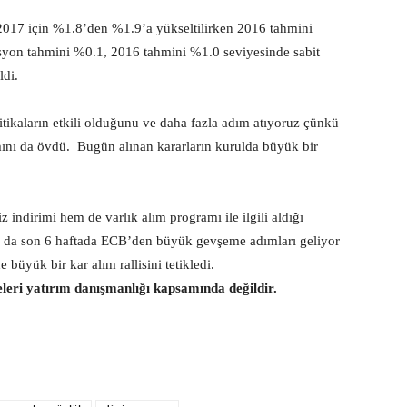
017 için %1.8’den %1.9’a yükseltilirken 2016 tahmini
asyon tahmini %0.1, 2016 tahmini %1.0 seviyesinde sabit
ldi.
ikaların etkili olduğunu ve daha fazla adım atıyoruz çünkü
mını da övdü. Bugün alınan kararların kurulda büyük bir
indirimi hem de varlık alım programı ile ilgili aldığı
Bu da son 6 haftada ECB’den büyük gevşeme adımları geliyor
üyük bir kar alım rallisini tetikledi.
eleri yatırım danışmanlığı kapsamında değildir.