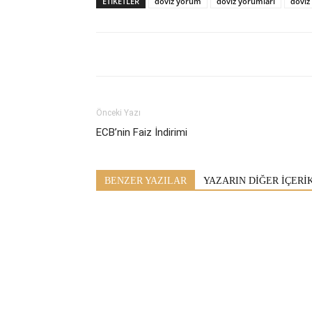
ETİKETLER
döviz yorum
döviz yorumları
döviz
Önceki Yazı
ECB’nin Faiz İndirimi
BENZER YAZILAR
YAZARIN DİĞER İÇERİ