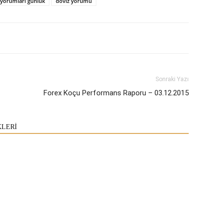
 yorumları günlük
döviz yorumu
Sonraki Yazı
Forex Koçu Performans Raporu – 03.12.2015
KLERİ