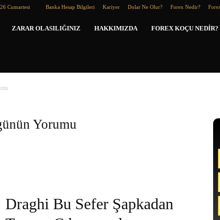
026 Cumartesi
Banka Hesap Bilgileri
Kariyer
Dolar Ne Olur?
Forex Nedir?
Forex
Forex
ZARAR OLASILIĞINIZ
HAKKIMIZDA
FOREX KOÇU NEDIR?
Koçu
umu
ugünün Yorumu
Draghi Bu Sefer Şapkadan