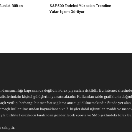
Günlük Bülten
S&P500 Endeksi Yükselen Trendine
Yakın İşlem Görüyor
m danışmanlığı kapsamında değildir. Forex piyasaları risklidir. Bu internet sitesind
alistlerimizin kişisel görüşlerini yansıtmaktadır. Kullanılan tablo grafiklerin doğ
açlı verilip, herhangi bir menfaat sağlama amacı güdülmemektedir. Sitede yer alan he
ari amaçlı kullanılmasından kaynaklanan ve 3. kişiler dahil uğranılan maddi ve mane
ıyla birlikte Forexkocu tarafından gönderilecek eposta ve SMS şeklindeki forex bü
 sahiptir.