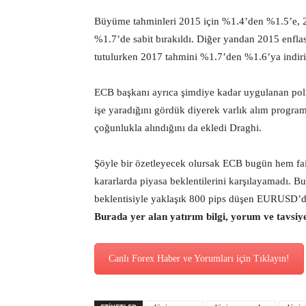
Büyüme tahminleri 2015 için %1.4’den %1.5’e, 2
%1.7’de sabit bırakıldı. Diğer yandan 2015 enfl
tutulurken 2017 tahmini %1.7’den %1.6’ya indiri
ECB başkanı ayrıca şimdiye kadar uygulanan polit
işe yaradığını gördük diyerek varlık alım progra
çoğunlukla alındığını da ekledi Draghi.
Şöyle bir özetleyecek olursak ECB bugün hem faiz 
kararlarda piyasa beklentilerini karşılayamadı. 
beklentisiyle yaklaşık 800 pips düşen EURUSD’de b
Burada yer alan yatırım bilgi, yorum ve tavsiy
Canlı Forex Haber ve Yorumları için Tıklayın!