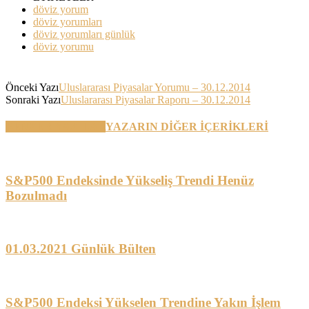
döviz yorum
döviz yorumları
döviz yorumları günlük
döviz yorumu
Önceki Yazı
Uluslararası Piyasalar Yorumu – 30.12.2014
Sonraki Yazı
Uluslararası Piyasalar Raporu – 30.12.2014
BENZER YAZILAR
YAZARIN DİĞER İÇERİKLERİ
S&P500 Endeksinde Yükseliş Trendi Henüz
Bozulmadı
01.03.2021 Günlük Bülten
S&P500 Endeksi Yükselen Trendine Yakın İşlem