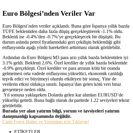
Euro Bölgesi’nden Veriler Var
Euro Bölgesi’nden veriler açıklandı. Buna göre İspanya yıllık bazda
TÜFE beklentiden daha fazla düşüş gerçekleştirerek -1.1% oldu.
Beklenti ise -0.4%’den -0.7%’ye gerçekleşecek bir düşüştü. Bu
durum aslında petrol fiyatlarındaki geri çekilişin beklendiği gibi
enflasyonda aşağı yönlü hareketleri arttırması olarak görülebilir.
Ardından da Euro Bölgesi M3 para arzı yıllık bazda beklentiden iyi
3.1% geldi. Beklenti 2.6%. Özel krediler de yıllık bazda beklentide
-0.9% gerçekleşti. Özel krediler ve para arzının kötü bir oranda
gelmemesi orta vadede enflasyonu yükseltici, ekonomik canlılığı
teşvik edici ve büyümeyi olumlu etkileyen bir sonuç. Yine de
verilerin etkisi oldukça sınırlı. İspanya’dan gelen kötü veri biraz
gevşemeye neden oldu.
Yıl sonuna yaklaşırken Dolarda gelen kar alımları EURUSD’de
yükselişi getirdi. Buna bağlı olarak da paritede 1.22 seviyeleri tekrar
görülebilir.
Burada yer alan yatırım bilgi, yorum ve tavsiyeleri yatırım
danışmanlığı kapsamında değildir.
Canlı Forex Haber ve Yorumları için Tıklayın!
ETİKETLER