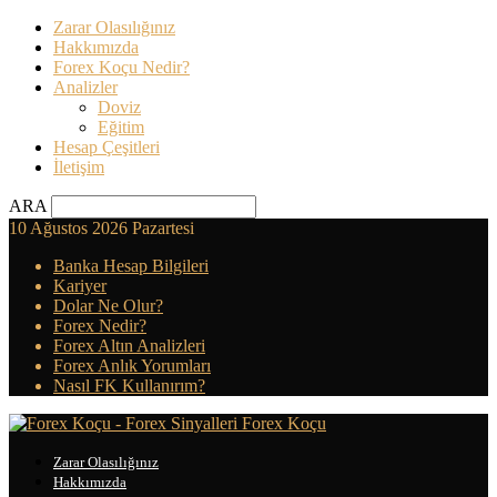
Zarar Olasılığınız
Hakkımızda
Forex Koçu Nedir?
Analizler
Doviz
Eğitim
Hesap Çeşitleri
İletişim
ARA
10 Ağustos 2026 Pazartesi
Banka Hesap Bilgileri
Kariyer
Dolar Ne Olur?
Forex Nedir?
Forex Altın Analizleri
Forex Anlık Yorumları
Nasıl FK Kullanırım?
Forex Koçu
Zarar Olasılığınız
Hakkımızda