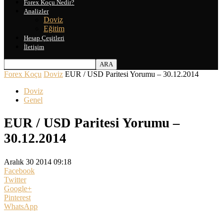
Forex Koçu Nedir?
Analizler
Doviz
Eğitim
Hesap Çeşitleri
İletişim
Forex Koçu
Doviz
EUR / USD Paritesi Yorumu – 30.12.2014
Doviz
Genel
EUR / USD Paritesi Yorumu –
30.12.2014
Aralık 30 2014 09:18
Facebook
Twitter
Google+
Pinterest
WhatsApp