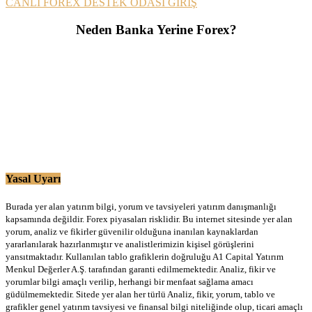
CANLI FOREX DESTEK ODASI GİRİŞ
Neden Banka Yerine Forex?
Yasal Uyarı
Burada yer alan yatırım bilgi, yorum ve tavsiyeleri yatırım danışmanlığı
kapsamında değildir. Forex piyasaları risklidir. Bu internet sitesinde yer alan
yorum, analiz ve fikirler güvenilir olduğuna inanılan kaynaklardan
yararlanılarak hazırlanmıştır ve analistlerimizin kişisel görüşlerini
yansıtmaktadır. Kullanılan tablo grafiklerin doğruluğu A1 Capital Yatırım
Menkul Değerler A.Ş. tarafından garanti edilmemektedir. Analiz, fikir ve
yorumlar bilgi amaçlı verilip, herhangi bir menfaat sağlama amacı
güdülmemektedir. Sitede yer alan her türlü Analiz, fikir, yorum, tablo ve
grafikler genel yatırım tavsiyesi ve finansal bilgi niteliğinde olup, ticari amaçlı