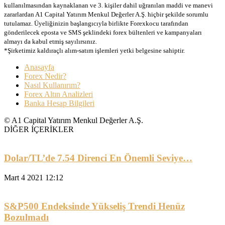
kullanılmasından kaynaklanan ve 3. kişiler dahil uğranılan maddi ve manevi
zararlardan A1 Capital Yatırım Menkul Değerler A.Ş. hiçbir şekilde sorumlu
tutulamaz. Üyeliğinizin başlangıcıyla birlikte Forexkocu tarafından
gönderilecek eposta ve SMS şeklindeki forex bültenleri ve kampanyaları
almayı da kabul etmiş sayılırsınız.
*Şirketimiz kaldıraçlı alım-satım işlemleri yetki belgesine sahiptir.
Anasayfa
Forex Nedir?
Nasıl Kullanırım?
Forex Altın Analizleri
Banka Hesap Bilgileri
© A1 Capital Yatırım Menkul Değerler A.Ş.
DİĞER İÇERİKLER
Dolar/TL’de 7.54 Direnci En Önemli Seviye…
Mart 4 2021 12:12
S&P500 Endeksinde Yükseliş Trendi Henüz
Bozulmadı