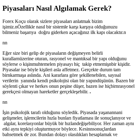
Piyasaları Nasıl Algılamak Gerek?
Forex Koçu olarak sizlere piyasaları anlatmak bizim
işimiz.nÖzellikle nasıl bir sistemle karşı karşıya olduğunuzu
bilmeniz başarıya doğru giderken açacağınız ilk kapı olacaktır.n
nn
Eğer size biri gelip de piyasaların değişmeyen belirli
kurallarnüzerine oturan, rasyonel ve mantıksal bir yapı olduğunu
söylerse o kişinmuhtemelen piyasayı hiç takip etmemişnbir kişidir.
Piyasalar ise böyle kişileri asla affetmez. Gerçekte durum tam
birnkarmaşa aslında. Ani kararlara göre şekillenebilen, sayısal
verilerin yanında kendi psikolojisi olan bir yapındüşünün. Bazen bir
söylenti çıkar ve herkes onun peşine düşer, bazen ise hiçbirnrasyonel
gerekçesi olmayan hareketler gerçekleşebilir.
.
nn
İşin psikolojik tarafı olduğunu söyledik. Piyasada yaşanannani
gelişmeler, işlemcilerin hızla bunları fiyatlaması ile sonuçlanıyor ve
algılar, korelasyonlar büyük bir hızlandeğişebiliyor. Her zaman aynı
etki aynı tepkiyi oluşturmuyor böylece. Kesinnsonuçlardan
bahsetmek de zor. Bundan dolayı olasılıkları hesaplamak ve