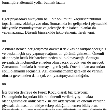
bunangöre alternatif yollar bulmak lazım.
nn
Eğer piyasadaki hikayenin belli bir bölümünü kaçırırsanıznbunu
toparlamanız oldukça zor olur. Sonrasında ise gelişmeleri piyasadaki
hikayenile yorumlayamaz ve geleceğe dair isabetli planlar da
yapamazsınız. Düzenli birnşekilde takip etmeniz gerek yani.
nn
Aklınıza hemen her gelişmeyi dakikası dakikasına takipnedeceğiniz
ve başka hiçbir şey yapmayacağınız bir görüntü gelmesin. Önemli
olannneyin kritik bir harekete neden olup olmayacağı. Sonuçta
piyasalarda hiçbirnetkiye neden olmayacak birçok veri de mevcut.
Zamanınızı bunlarla harcamayangerek yok. Önemli olan arasından
etkili olanlarını seçmeniz. Asıl dikkatnetmeniz gereken de verinin
olması gerekenden daha çok etki yaratıpnyaratmadığıdır.
nn
İşte burada devreye de Forex Koçu olarak biz giriyoruz.
Dahangünün başından itibaren önemli verileri, yaşanmakta
olanngelişmeleri anlık olarak sizlere aktarıyoruz ve önemli verilerin
piyasalardannasıl bir etkiye sebep olduğunu hemen bildiyoruz.
Piyasalarda bu karmaşaniçerisinde stratejilerimiz ve analizlerimiz ile