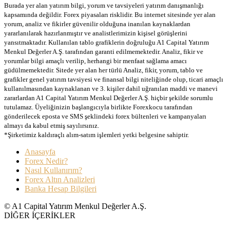
Burada yer alan yatırım bilgi, yorum ve tavsiyeleri yatırım danışmanlığı
kapsamında değildir. Forex piyasaları risklidir. Bu internet sitesinde yer alan
yorum, analiz ve fikirler güvenilir olduğuna inanılan kaynaklardan
yararlanılarak hazırlanmıştır ve analistlerimizin kişisel görüşlerini
yansıtmaktadır. Kullanılan tablo grafiklerin doğruluğu A1 Capital Yatırım
Menkul Değerler A.Ş. tarafından garanti edilmemektedir. Analiz, fikir ve
yorumlar bilgi amaçlı verilip, herhangi bir menfaat sağlama amacı
güdülmemektedir. Sitede yer alan her türlü Analiz, fikir, yorum, tablo ve
grafikler genel yatırım tavsiyesi ve finansal bilgi niteliğinde olup, ticari amaçlı
kullanılmasından kaynaklanan ve 3. kişiler dahil uğranılan maddi ve manevi
zararlardan A1 Capital Yatırım Menkul Değerler A.Ş. hiçbir şekilde sorumlu
tutulamaz. Üyeliğinizin başlangıcıyla birlikte Forexkocu tarafından
gönderilecek eposta ve SMS şeklindeki forex bültenleri ve kampanyaları
almayı da kabul etmiş sayılırsınız.
*Şirketimiz kaldıraçlı alım-satım işlemleri yetki belgesine sahiptir.
Anasayfa
Forex Nedir?
Nasıl Kullanırım?
Forex Altın Analizleri
Banka Hesap Bilgileri
© A1 Capital Yatırım Menkul Değerler A.Ş.
DİĞER İÇERİKLER