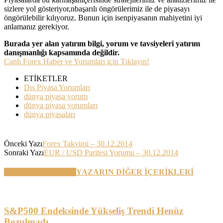
sizlere yol gösteriyor,nbaşarılı öngörülerimiz ile de piyasayı
öngörülebilir kılıyoruz. Bunun için isenpiyasanın mahiyetini iyi
anlamanız gerekiyor.
Burada yer alan yatırım bilgi, yorum ve tavsiyeleri yatırım
danışmanlığı kapsamında değildir.
Canlı Forex Haber ve Yorumları için Tıklayın!
ETİKETLER
Dış Piyasa Yorumları
dünya piyasa yorum
dünya piyasa yorumları
dünya piyasaları
Önceki Yazı
Forex Takvimi – 30.12.2014
Sonraki Yazı
EUR / USD Paritesi Yorumu – 30.12.2014
BENZER YAZILAR
YAZARIN DİĞER İÇERİKLERİ
S&P500 Endeksinde Yükseliş Trendi Henüz
Bozulmadı