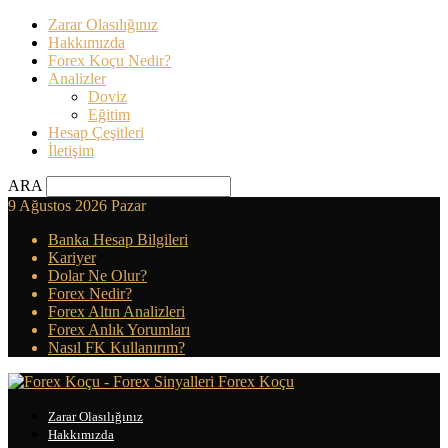
Zarar Olasılığınız
Hakkımızda
Forex Koçu Nedir?
Analizler
Doviz
Eğitim
Hesap Çeşitleri
İletişim
ARA
9 Ağustos 2026 Pazar
Banka Hesap Bilgileri
Kariyer
Dolar Ne Olur?
Forex Nedir?
Forex Altın Analizleri
Forex Anlık Yorumları
Nasıl FK Kullanırım?
Forex Koçu
Zarar Olasılığınız
Hakkımızda