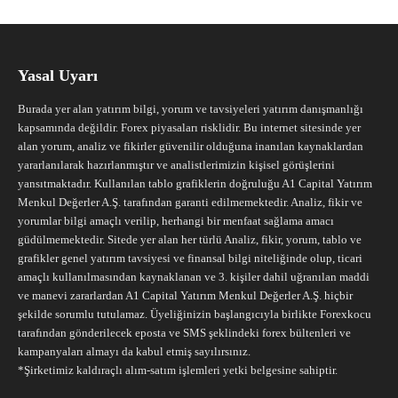
Yasal Uyarı
Burada yer alan yatırım bilgi, yorum ve tavsiyeleri yatırım danışmanlığı
kapsamında değildir. Forex piyasaları risklidir. Bu internet sitesinde yer
alan yorum, analiz ve fikirler güvenilir olduğuna inanılan kaynaklardan
yararlanılarak hazırlanmıştır ve analistlerimizin kişisel görüşlerini
yansıtmaktadır. Kullanılan tablo grafiklerin doğruluğu A1 Capital Yatırım
Menkul Değerler A.Ş. tarafından garanti edilmemektedir. Analiz, fikir ve
yorumlar bilgi amaçlı verilip, herhangi bir menfaat sağlama amacı
güdülmemektedir. Sitede yer alan her türlü Analiz, fikir, yorum, tablo ve
grafikler genel yatırım tavsiyesi ve finansal bilgi niteliğinde olup, ticari
amaçlı kullanılmasından kaynaklanan ve 3. kişiler dahil uğranılan maddi
ve manevi zararlardan A1 Capital Yatırım Menkul Değerler A.Ş. hiçbir
şekilde sorumlu tutulamaz. Üyeliğinizin başlangıcıyla birlikte Forexkocu
tarafından gönderilecek eposta ve SMS şeklindeki forex bültenleri ve
kampanyaları almayı da kabul etmiş sayılırsınız.
*Şirketimiz kaldıraçlı alım-satım işlemleri yetki belgesine sahiptir.