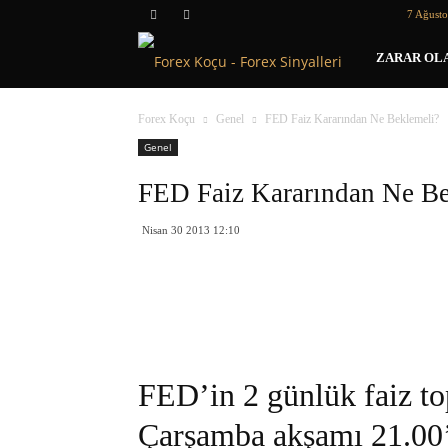
7 Ağust
Forex
ZARAR OLA
Koçu
Forex Koçu
Genel
FED Faiz Kararından Ne Beklemeli?
Genel
FED Faiz Kararından Ne Be
Nisan 30 2013 12:10
FED’in 2 günlük faiz top
Çarşamba akşamı 21.00’d