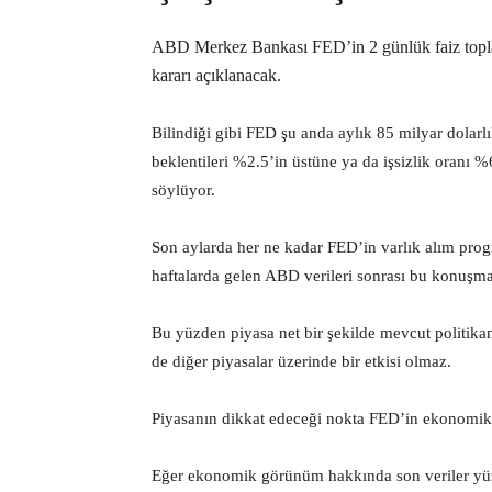
ABD Merkez Bankası FED’in 2 günlük faiz toplan
kararı açıklanacak.
Bilindiği gibi FED şu anda aylık 85 milyar dolarl
beklentileri %2.5’in üstüne ya da işsizlik oranı %6
söylüyor.
Son aylarda her ne kadar FED’in varlık alım pro
haftalarda gelen ABD verileri sonrası bu konuşmal
Bu yüzden piyasa net bir şekilde mevcut politika
de diğer piyasalar üzerinde bir etkisi olmaz.
Piyasanın dikkat edeceği nokta FED’in ekonomik
Eğer ekonomik görünüm hakkında son veriler yüz