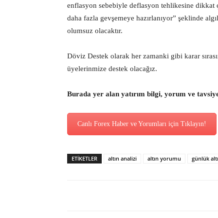
enflasyon sebebiyle deflasyon tehlikesine dikkat
daha fazla gevşemeye hazırlanıyor” şeklinde alg
olumsuz olacaktır.
Döviz Destek olarak her zamanki gibi karar sıras
üyelerinmize destek olacağız.
Burada yer alan yatırım bilgi, yorum ve tavsiy
Canlı Forex Haber ve Yorumları için Tıklayın!
ETİKETLER
altın analizi
altın yorumu
günlük al