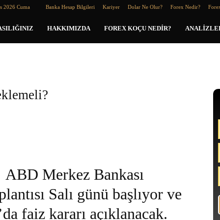
os 2026 Cuma
Banka Hesap Bilgileri
Kariyer
Dolar Ne Olur?
Forex Nedir?
Forex
SILIĞINIZ
HAKKIMIZDA
FOREX KOÇU NEDIR?
ANALIZLE
klemeli?
ABD Merkez Bankası
lantısı Salı günü başlıyor ve
a faiz kararı açıklanacak.