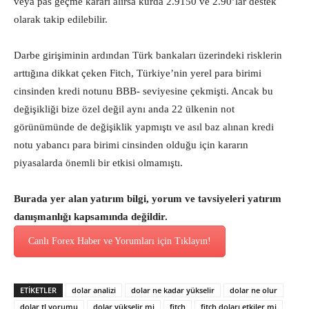
veya pas geçme kararı alırsa kurda 2.9150 ve 2.90’lar destek
olarak takip edilebilir.
Darbe girişiminin ardından Türk bankaları üzerindeki risklerin
arttığına dikkat çeken Fitch, Türkiye’nin yerel para birimi
cinsinden kredi notunu BBB- seviyesine çekmişti. Ancak bu
değişikliği bize özel değil aynı anda 22 ülkenin not
görünümünde de değişiklik yapmıştı ve asıl baz alınan kredi
notu yabancı para birimi cinsinden olduğu için kararın
piyasalarda önemli bir etkisi olmamıştı.
Burada yer alan yatırım bilgi, yorum ve tavsiyeleri yatırım
danışmanlığı kapsamında değildir.
Canlı Forex Haber ve Yorumları için Tıklayın!
ETİKETLER
dolar analizi
dolar ne kadar yükselir
dolar ne olur
dolar tl yorumu
dolar yükselir mi
fitch
fitch doları etkiler mi