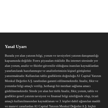
Yasal Uyarı
Burada yer alan yatırım bilgi, yorum ve tavsiyeleri yatırım danışmanlığı
kapsamında değildir. Forex piyasaları risklidir. Bu internet sitesinde yer
alan yorum, analiz ve fikirler güvenilir olduğuna inanılan kaynaklardan
yararlanılarak hazırlanmıştır ve analistlerimizin kişisel görüşlerini
yansıtmaktadır. Kullanılan tablo grafiklerin doğruluğu A1 Capital Yatırım
Menkul Değerler A.Ş. tarafından garanti edilmemektedir. Analiz, fikir ve
yorumlar bilgi amaçlı verilip, herhangi bir menfaat sağlama amacı
güdülmemektedir. Sitede yer alan her türlü Analiz, fikir, yorum, tablo ve
grafikler genel yatırım tavsiyesi ve finansal bilgi niteliğinde olup, ticari
amaçlı kullanılmasından kaynaklanan ve 3. kişiler dahil uğranılan maddi
ve manevi zararlardan A1 Capital Yatırım Menkul Değerler A.Ş. hiçbir