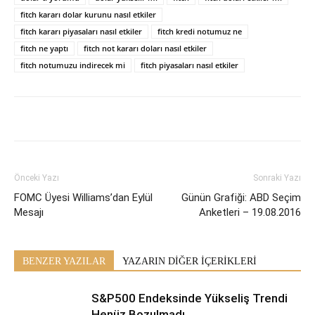
fitch kararı dolar kurunu nasıl etkiler
fitch kararı piyasaları nasıl etkiler
fitch kredi notumuz ne
fitch ne yaptı
fitch not kararı doları nasıl etkiler
fitch notumuzu indirecek mi
fitch piyasaları nasıl etkiler
Önceki Yazı
Sonraki Yazı
FOMC Üyesi Williams’dan Eylül
Günün Grafiği: ABD Seçim
Mesajı
Anketleri – 19.08.2016
BENZER YAZILAR
YAZARIN DİĞER İÇERİKLERİ
S&P500 Endeksinde Yükseliş Trendi
Henüz Bozulmadı