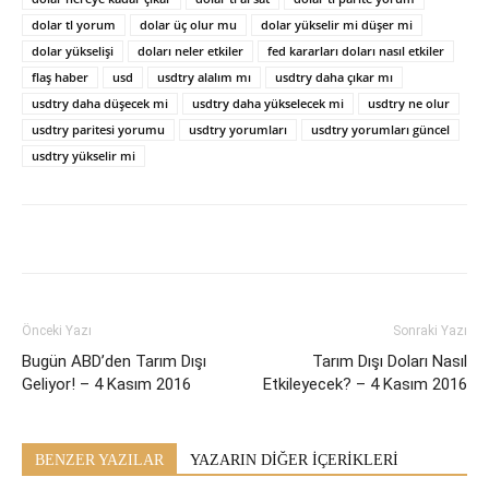
dolar tl yorum
dolar üç olur mu
dolar yükselir mi düşer mi
dolar yükselişi
doları neler etkiler
fed kararları doları nasıl etkiler
flaş haber
usd
usdtry alalım mı
usdtry daha çıkar mı
usdtry daha düşecek mi
usdtry daha yükselecek mi
usdtry ne olur
usdtry paritesi yorumu
usdtry yorumları
usdtry yorumları güncel
usdtry yükselir mi
Önceki Yazı
Sonraki Yazı
Bugün ABD’den Tarım Dışı
Tarım Dışı Doları Nasıl
Geliyor! – 4 Kasım 2016
Etkileyecek? – 4 Kasım 2016
BENZER YAZILAR
YAZARIN DİĞER İÇERİKLERİ