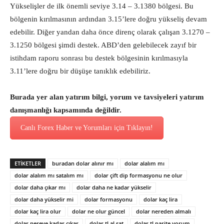
Yükselişler de ilk önemli seviye 3.14 – 3.1380 bölgesi. Bu
bölgenin kırılmasının ardından 3.15’lere doğru yükseliş devam
edebilir. Diğer yandan daha önce direnç olarak çalışan 3.1270 –
3.1250 bölgesi şimdi destek. ABD’den gelebilecek zayıf bir
istihdam raporu sonrası bu destek bölgesinin kırılmasıyla
3.11’lere doğru bir düşüşe tanıklık edebiliriz.
Burada yer alan yatırım bilgi, yorum ve tavsiyeleri yatırım
danışmanlığı kapsamında değildir.
Canlı Forex Haber ve Yorumları için Tıklayın!
ETİKETLER
buradan dolar alınır mı
dolar alalım mı
dolar alalım mı satalım mı
dolar çift dip formasyonu ne olur
dolar daha çıkar mı
dolar daha ne kadar yükselir
dolar daha yükselir mi
dolar formasyonu
dolar kaç lira
dolar kaç lira olur
dolar ne olur güncel
dolar nereden almalı
dolar nereye kadar çıkar
dolar tl al sat
dolar tl parite yorum