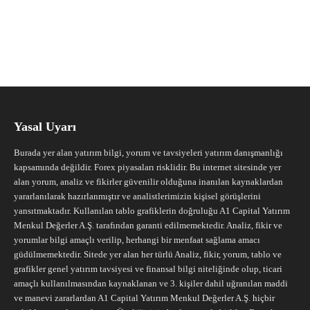
Yasal Uyarı
Burada yer alan yatırım bilgi, yorum ve tavsiyeleri yatırım danışmanlığı
kapsamında değildir. Forex piyasaları risklidir. Bu internet sitesinde yer
alan yorum, analiz ve fikirler güvenilir olduğuna inanılan kaynaklardan
yararlanılarak hazırlanmıştır ve analistlerimizin kişisel görüşlerini
yansıtmaktadır. Kullanılan tablo grafiklerin doğruluğu A1 Capital Yatırım
Menkul Değerler A.Ş. tarafından garanti edilmemektedir. Analiz, fikir ve
yorumlar bilgi amaçlı verilip, herhangi bir menfaat sağlama amacı
güdülmemektedir. Sitede yer alan her türlü Analiz, fikir, yorum, tablo ve
grafikler genel yatırım tavsiyesi ve finansal bilgi niteliğinde olup, ticari
amaçlı kullanılmasından kaynaklanan ve 3. kişiler dahil uğranılan maddi
ve manevi zararlardan A1 Capital Yatırım Menkul Değerler A.Ş. hiçbir