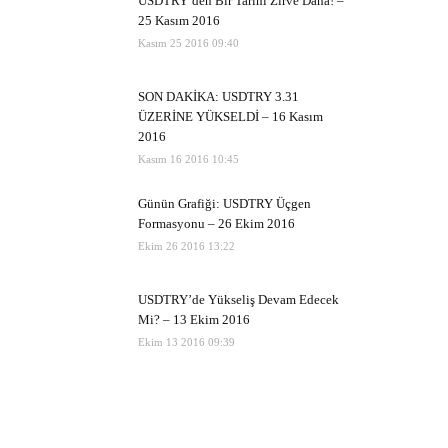
USDTRY’den Bir Tarihi Zirve Daha! –
25 Kasım 2016
Kasım 25 2016 09:40
SON DAKİKA: USDTRY 3.31
ÜZERİNE YÜKSELDİ – 16 Kasım
2016
Kasım 16 2016 10:45
Günün Grafiği: USDTRY Üçgen
Formasyonu – 26 Ekim 2016
Ekim 26 2016 13:22
USDTRY’de Yükseliş Devam Edecek
Mi? – 13 Ekim 2016
Ekim 13 2016 09:39