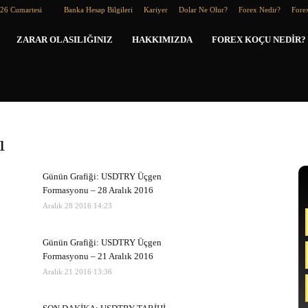
026 Cumartesi
Banka Hesap Bilgileri
Kariyer
Dolar Ne Olur?
Forex Nedir?
Forex
Forex
ZARAR OLASILIĞINIZ
HAKKIMIZDA
FOREX KOÇU NEDIR?
Koçu
ı
Günün Grafiği: USDTRY Üçgen
Formasyonu – 28 Aralık 2016
Aralık 28 2016 14:23
Günün Grafiği: USDTRY Üçgen
Formasyonu – 21 Aralık 2016
Aralık 21 2016 13:36