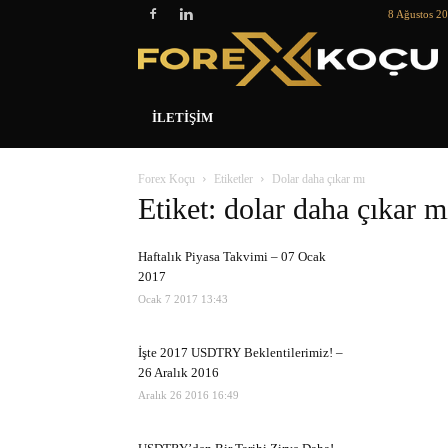
8 Ağustos 2
İLETIŞIM
Forex Koçu
Etiketler
Dolar daha çıkar mı
Etiket: dolar daha çıkar m
Haftalık Piyasa Takvimi – 07 Ocak
2017
Ocak 7 2017 13:43
İşte 2017 USDTRY Beklentilerimiz! –
26 Aralık 2016
Aralık 26 2016 16:49