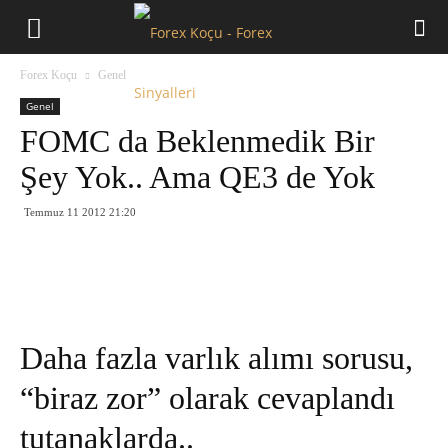
Forex
Forex Koçu
Genel
Koçu
Genel
FOMC da Beklenmedik Bir
Şey Yok.. Ama QE3 de Yok
Temmuz 11 2012 21:20
Daha fazla varlık alımı sorusu,
“biraz zor” olarak cevaplandı
tutanaklarda..