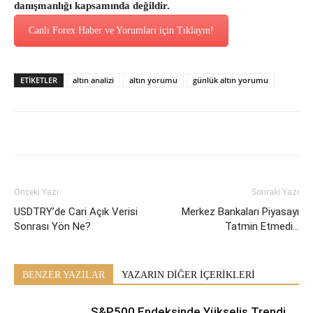
danışmanlığı kapsamında değildir.
Canlı Forex Haber ve Yorumları için Tıklayın!
ETİKETLER
altın analizi
altın yorumu
günlük altın yorumu
Önceki Yazı
Sonraki Yazı
USDTRY’de Cari Açık Verisi
Merkez Bankaları Piyasayı
Sonrası Yön Ne?
Tatmin Etmedi…
BENZER YAZILAR
YAZARIN DİĞER İÇERİKLERİ
S&P500 Endeksinde Yükseliş Trendi