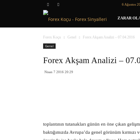
6 Ağustos 2
Forex
ZARAR OLA
Koçu
Forex Koçu
Genel
Forex Akşam Analizi – 07.04.2016
Genel
Forex Akşam Analizi – 07.
Nisan 7 2016 20:29
toplantının tutanakları günün en öne çıkan geliş
baktığımızda Avrupa’da genel görünüm kırmızı ve