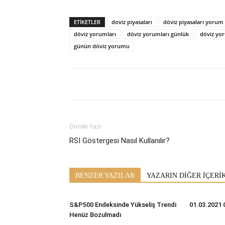
ETİKETLER
doviz piyasaları
döviz piyasaları yorum
döviz yorumları
döviz yorumları günlük
döviz yo
günün döviz yorumu
Önceki Yazı
RSI Göstergesi Nasıl Kullanılır?
BENZER YAZILAR
YAZARIN DİĞER İÇERİ
S&P500 Endeksinde Yükseliş Trendi
01.03.2021 
Henüz Bozulmadı