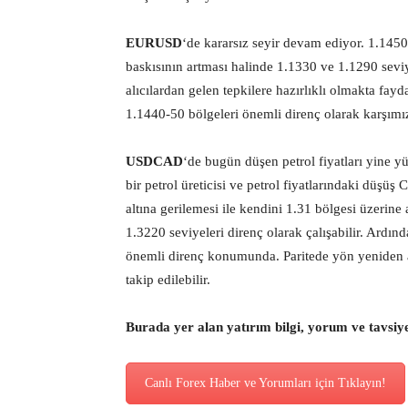
EURUSD
‘de kararsız seyir devam ediyor. 1.1450
baskısının artması halinde 1.1330 ve 1.1290 seviye
alıcılardan gelen tepkilere hazırlıklı olmakta fayd
1.1440-50 bölgeleri önemli direnç olarak karşımız
USDCAD
‘de bugün düşen petrol fiyatları yine y
bir petrol üreticisi ve petrol fiyatlarındaki düşü
altına gerilemesi ile kendini 1.31 bölgesi üzerin
1.3220 seviyeleri direnç olarak çalışabilir. Ardın
önemli direnç konumunda. Paritede yön yeniden a
takip edilebilir.
Burada yer alan yatırım bilgi, yorum ve tavsiy
Canlı Forex Haber ve Yorumları için Tıklayın!