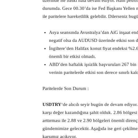
üzerinde ise baskı hala devam ediyor. Ham petrolün
durumda. Gece 00.30’da ise Fed Başkanı Yellen mik
ile paritelere hareketlilik gelebilir. Dilerseniz bu
Asya seansında Avustralya’dan AiG inşaat ende
negatif olsa da AUDUSD üzerinde etkisi son de
İngiltere’den Halifax konut fiyat endeksi %2.
önemli bir etkisi olmadı.
ABD’den haftalık işsizlik başvuruları 267 bin i
verinin paritelerde etkisi son derece sınırlı kald
Paritelerde Son Durum :
USDTRY
‘de alıcılı seyir bugün de devam ediyor
karşı değer kazandığına şahit olduk. 2.86 bölges
arttırması ile 2.88 ve 2.90 bölgeleri önemli dire
gündemimize gelecektir. Aşağıda ise geri çekilme
karşımız açıkıyor.