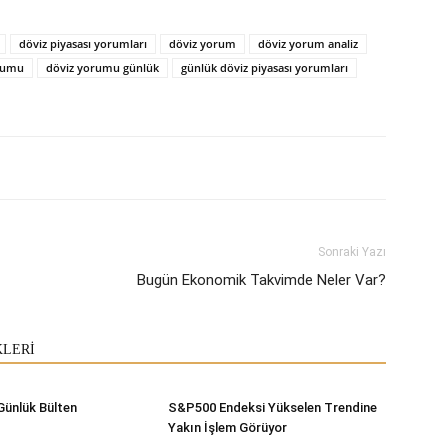
döviz piyasası yorumları
döviz yorum
döviz yorum analiz
rumu
döviz yorumu günlük
günlük döviz piyasası yorumları
Sonraki Yazı
Bugün Ekonomik Takvimde Neler Var?
KLERİ
Günlük Bülten
S&P500 Endeksi Yükselen Trendine
Yakın İşlem Görüyor