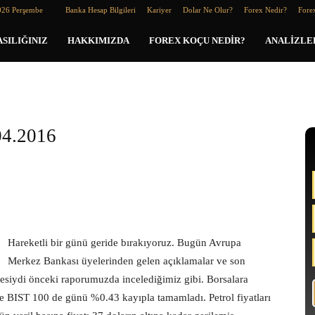
026 Perşembe
Banka Hesap Bilgileri
Kariyer
Dolar Ne Olur?
Forex Nedir?
Forex
SILIĞINIZ
HAKKIMIZDA
FOREX KOÇU NEDIR?
ANALIZLE
04.2016
Hareketli bir günü geride bırakıyoruz. Bugün Avrupa
Merkez Bankası üyelerinden gelen açıklamalar ve son
mesiydi önceki raporumuzda incelediğimiz gibi. Borsalara
 BIST 100 de günü %0.43 kayıpla tamamladı. Petrol fiyatları