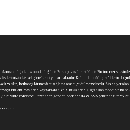
m danışmanlığı kapsamında değildir. Forex piyasaları risklidir. Bu internet sitesind
alistlerimizin kişisel görüşlerini yansıtmaktadır. Kullanılan tablo grafiklerin doğ
açlı verilip, herhangi bir menfaat sağlama amacı güdülmemektedir. Sitede yer alan he
ari amaçlı kullanılmasından kaynaklanan ve 3. kişiler dahil uğranılan maddi ve mane
ıyla birlikte Forexkocu tarafından gönderilecek eposta ve SMS şeklindeki forex bü
 sahiptir.