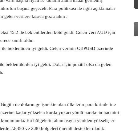
 varil başına fiyatı 37 doların altına kadar gerilemiş
rofon başına geçecek. Para politikası ile ilgili açıklamalar
gün gelen verilere kısaca göz atalım :
ksi 45.2 ile beklentilerden kötü geldi. Gelen veri AUD için
rece sınırlı oldu.
6 ile beklentiden iyi geldi. Gelen verinin GBPUSD üzerinde
le beklentilerden iyi geldi. Dolar için pozitif olsa da gelen
ı.
. Bugün de doların gelişmekte olan ülkelerin para birimlerine
i üzerine kadar yükselen kurda yukarı yönlü hareketin hacmini
nç konumunda. Bu bölgelerin alınmasıyla yeniden yükselişler
lerde 2.8350 ve 2.80 bölgeleri önemli destekler olarak