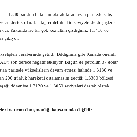
 – 1.1330 bandını hala tam olarak kıramayan paritede satış
leri destek olarak takip edilebilir. Bu seviyelerde düşüşlere
a var. Yukarıda ise bir çok kez altını çizdiğimiz 1.1410 ve
a çıkıyor.
ükselişleri beraberinde getirdi. Bildiğimiz gibi Kanada önemli
ş CAD’i son derece negatif etkiliyor. Bugün de petrolün 37 dolar
e atan paritede yükselişlerin devam etmesi halinde 1.3180 ve
dan 200 günlük hareketli ortalamasını geçtiği 1.3360 bölgesi
şağı döner ise 1.3120 ve 1.3050 seviyeleri destek olarak
eleri yatırım danışmanlığı kapsamında değildir.