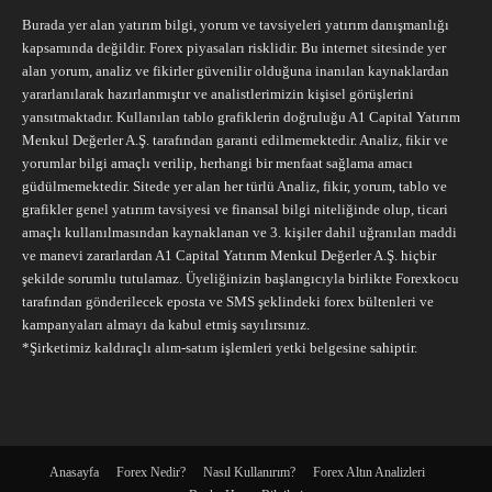
Burada yer alan yatırım bilgi, yorum ve tavsiyeleri yatırım danışmanlığı
kapsamında değildir. Forex piyasaları risklidir. Bu internet sitesinde yer
alan yorum, analiz ve fikirler güvenilir olduğuna inanılan kaynaklardan
yararlanılarak hazırlanmıştır ve analistlerimizin kişisel görüşlerini
yansıtmaktadır. Kullanılan tablo grafiklerin doğruluğu A1 Capital Yatırım
Menkul Değerler A.Ş. tarafından garanti edilmemektedir. Analiz, fikir ve
yorumlar bilgi amaçlı verilip, herhangi bir menfaat sağlama amacı
güdülmemektedir. Sitede yer alan her türlü Analiz, fikir, yorum, tablo ve
grafikler genel yatırım tavsiyesi ve finansal bilgi niteliğinde olup, ticari
amaçlı kullanılmasından kaynaklanan ve 3. kişiler dahil uğranılan maddi
ve manevi zararlardan A1 Capital Yatırım Menkul Değerler A.Ş. hiçbir
şekilde sorumlu tutulamaz. Üyeliğinizin başlangıcıyla birlikte Forexkocu
tarafından gönderilecek eposta ve SMS şeklindeki forex bültenleri ve
kampanyaları almayı da kabul etmiş sayılırsınız.
*Şirketimiz kaldıraçlı alım-satım işlemleri yetki belgesine sahiptir.
Anasayfa
Forex Nedir?
Nasıl Kullanırım?
Forex Altın Analizleri