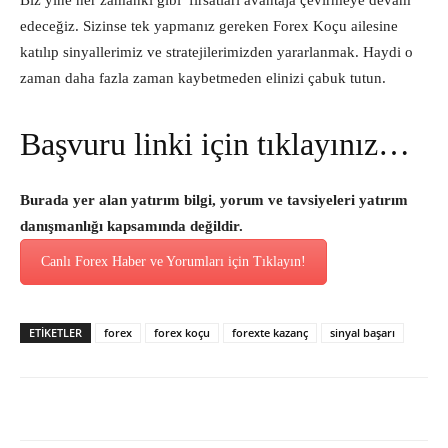
Biz yine her zamanki gibi fırsatları avantaja çevirmeye devam
edeceğiz. Sizinse tek yapmanız gereken Forex Koçu ailesine
katılıp sinyallerimiz ve stratejilerimizden yararlanmak. Haydi o
zaman daha fazla zaman kaybetmeden elinizi çabuk tutun.
Başvuru linki için tıklayınız…
Burada yer alan yatırım bilgi, yorum ve tavsiyeleri yatırım
danışmanlığı kapsamında değildir.
Canlı Forex Haber ve Yorumları için Tıklayın!
ETİKETLER
forex
forex koçu
forexte kazanç
sinyal başarı