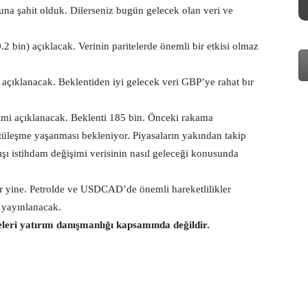
una şahit olduk. Dilerseniz bugün gelecek olan veri ve
.2 bin) açıklacak. Verinin paritelerde önemli bir etkisi olmaz
) açıklanacak. Beklentiden iyi gelecek veri GBP’ye rahat bır
mi açıklanacak. Beklenti 185 bin. Önceki rakama
ötüleşme yaşanması bekleniyor. Piyasaların yakından takip
şı istihdam değişimi verisinin nasıl geleceği konusunda
r yine. Petrolde ve USDCAD’de önemli hareketlilikler
p yayınlanacak.
eleri yatırım danışmanlığı kapsamında değildir.