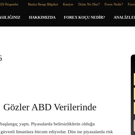
026 Perşembe
Banka Hesap Bilgileri
Kariyer
Dolar Ne Olur?
Forex Nedir?
Forex
SILIĞINIZ
HAKKIMIZDA
FOREX KOÇU NEDIR?
ANALIZLE
6
Gözler ABD Verilerinde
 başlangıç yaptı. Piyasalarda belirsizliklerin olduğu
güvenli limanlara hücum ediyorlar. Dün ise piyasalarda risk