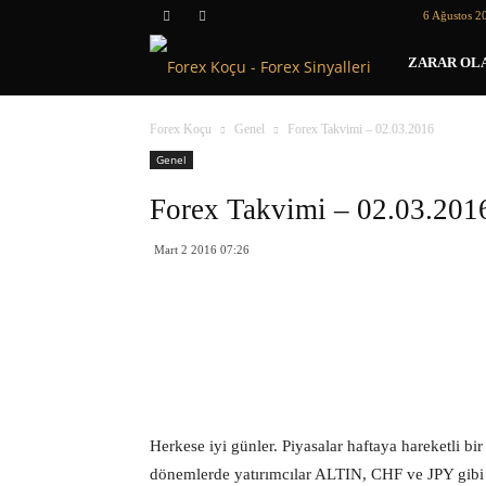
6 Ağustos 2
Forex
ZARAR OLA
Koçu
Forex Koçu
Genel
Forex Takvimi – 02.03.2016
Genel
Forex Takvimi – 02.03.201
Mart 2 2016 07:26
Herkese iyi günler. Piyasalar haftaya hareketli bir
dönemlerde yatırımcılar ALTIN, CHF ve JPY gibi 