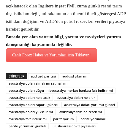
açıklanacak olan İngiltere inşaat PMI, cuma günkü resmi tarım
dışı istihdam değişimi rakamının en önemli öncü göstergesi ADP
istihdam değişimi ve ABD’den petrol rezervleri verileri piyasaya
hareket getirebilir.
Burada yer alan yatırım bilgi, yorum ve tavsiyeleri yatırım
danışmanlığı kapsamında değildir.
Canlı Forex Haber ve Yorumları için Tıklayın!
ETİKETLER
aud usd paritesi
audusd çıkar mı
avustralya doları almalı mı satmalı mı
avustralya doları düşer miavustralya merkez bankası faiz indirir mi
avustralya doları ne olacak
avustralya doları ne olur
avustralya doları raporu güncel
avustralya doları yorumu güncel
avustralya doları yükselir mi
avustralya faiz indirecek mi
avustralya faiz indirir mi
parite yorum
parite yorumları
parite yorumları günlük
uluslararası döviz piyasaları