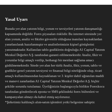
Yasal Uyarı
Burada yer alan yatırım bilgi, yorum ve tavsiyeleri yatırım danışmanlığı
kapsamında değildir. Forex piyasaları risklidir. Bu internet sitesinde yer
alan yorum, analiz ve fikirler güvenilir olduğuna inanılan kaynaklardan
yararlanılarak hazırlanmıştır ve analistlerimizin kişisel görüşlerini
yansıtmaktadır. Kullanılan tablo grafiklerin doğruluğu A1 Capital Yatırım
Menkul Değerler A.Ş. tarafından garanti edilmemektedir. Analiz, fikir ve
yorumlar bilgi amaçlı verilip, herhangi bir menfaat sağlama amacı
güdülmemektedir. Sitede yer alan her türlü Analiz, fikir, yorum, tablo ve
grafikler genel yatırım tavsiyesi ve finansal bilgi niteliğinde olup, ticari
amaçlı kullanılmasından kaynaklanan ve 3. kişiler dahil uğranılan maddi
ve manevi zararlardan A1 Capital Yatırım Menkul Değerler A.Ş. hiçbir
şekilde sorumlu tutulamaz. Üyeliğinizin başlangıcıyla birlikte Forexkocu
tarafından gönderilecek eposta ve SMS şeklindeki forex bültenleri ve
kampanyaları almayı da kabul etmiş sayılırsınız.
*Şirketimiz kaldıraçlı alım-satım işlemleri yetki belgesine sahiptir.