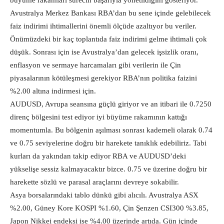
büyüme rakamları sürecin başarıyla yönetildiğini gösteriyor.
Avustralya Merkez Bankası RBA’dan bu sene içinde gelebilecek
faiz indirimi ihtimallerini önemli ölçüde azaltıyor bu veriler.
Önümüzdeki bir kaç toplantıda faiz indirimi gelme ihtimali çok
düşük. Sonrası için ise Avustralya’dan gelecek işsizlik oranı,
enflasyon ve sermaye harcamaları gibi verilerin ile Çin
piyasalarının kötüleşmesi gerekiyor RBA’nın politika faizini
%2.00 altına indirmesi için.
AUDUSD, Avrupa seansına güçlü giriyor ve an itibari ile 0.7250
direnç bölgesini test ediyor iyi büyüme rakamının kattığı
momentumla. Bu bölgenin aşılması sonrası kademeli olarak 0.74
ve 0.75 seviyelerine doğru bir harekete tanıklık edebiliriz. Tabi
kurları da yakından takip ediyor RBA ve AUDUSD’deki
yükselişe sessiz kalmayacaktır bizce. 0.75 ve üzerine doğru bir
harekette sözlü ve parasal araçlarını devreye sokabilir.
Asya borsalarındaki tablo dünkü gibi alıcılı. Avustralya ASX
%2.00, Güney Kore KOSPI %1.60, Çin Şenzen CSI300 %3.85,
Japon Nikkei endeksi ise %4.00 üzerinde artıda. Gün içinde