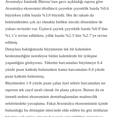
Avustralya İstatistik Bürosu’nun gece açıkladığı rapora göre
Avustralya ekonomisi dördüncü çeyrekte çeyreklik bazda %0.6
büyürken yıllık bazda %3.0 büyüdü. Her iki rakam da
beklentilerden çok iyi olmakla birlikte önceki dönemlere de
yukarı revizeler var. Üçüncü çeyrek çeyreklik bazda %0.9’dan
%1.1’e revize edilirken, yıllık bazda %2.5’den %2.7’ye revize
edilmiş.
Detaylara baktığımızda büyümenin tek bir kalemden
beslenmediğini neredeyse bütün kalemlerde bir iyileşme
yaşandığını görüyoruz. Tüketim harcamaları büyümeye 0.4
yüzde puan katkıda bulunurken kamu harcamaları 0.4 yüzde
puan katkıda bulunmuş.
Büyümeden 1.9 yüzde puan çalan özel sektör harcamaları ise
raporun tek zayıf tarafı olarak ön plana çıkıyor. Bunun da en
önemli nedeni ekonominin demirbaşlarından madencilik
sektöründeki yavaşlama. Fakat Avustralya ekonomisinin içinde
bulunduğu bu dönüşüm sürecinde elde edilen bu göz dolduran