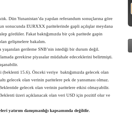
raktık. Dün Yunanistan’da yapılan referandum sonuçlarına göre
unun sonucunda EURXXX paritelerinde gapli açılışlar meydana
lep gördüler. Fakat baktığımızda bir çok paritede gapin
olan gelişmelere bakalım.
 yaşanılan gerileme SNB’nin istediği bir durum değil.
lamada gerekirse piyasalar müdahale edeceklerini belirtmişti.
şanabilir.
si (beklenti 15.6). Önceki veriye baktığımızda gelecek olan
ltı gelecek olan verinin paritelere pek de yansıması olmaz.
klentide gelecek olan verinin paritelere etkisi olmayabilir.
eklenti üzeri açıklanacak olan veri USD için pozitif olur ve
eleri yatırım danışmanlığı kapsamında değildir.