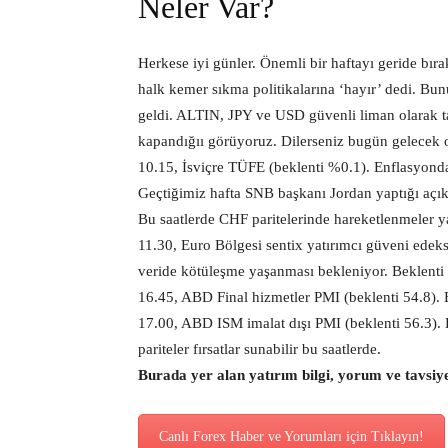
Neler Var?
Herkese iyi günler. Önemli bir haftayı geride bı
halk kemer sıkma politikalarına ‘hayır’ dedi. B
geldi. ALTIN, JPY ve USD güvenli liman olarak ta
kapandığıı görüyoruz. Dilerseniz bugün gelecek 
10.15, İsviçre TÜFE (beklenti %0.1). Enflasyonda
Geçtiğimiz hafta SNB başkanı Jordan yaptığı açık
Bu saatlerde CHF paritelerinde hareketlenmeler ya
11.30, Euro Bölgesi sentix yatırımcı güveni edek
veride kötüleşme yaşanması bekleniyor. Beklenti a
16.45, ABD Final hizmetler PMI (beklenti 54.8). Be
17.00, ABD ISM imalat dışı PMI (beklenti 56.3). B
pariteler fırsatlar sunabilir bu saatlerde.
Burada yer alan yatırım bilgi, yorum ve tavsiy
Canlı Forex Haber ve Yorumları için Tıklayın!