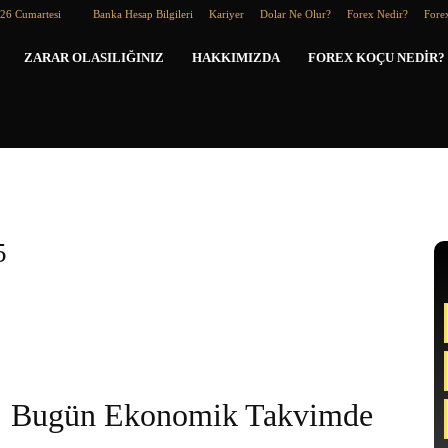
026 Cumartesi
Banka Hesap Bilgileri
Kariyer
Dolar Ne Olur?
Forex Nedir?
Forex
Forex
ZARAR OLASILIĞINIZ
HAKKIMIZDA
FOREX KOÇU NEDIR?
Koçu
5
Bugün Ekonomik Takvimde