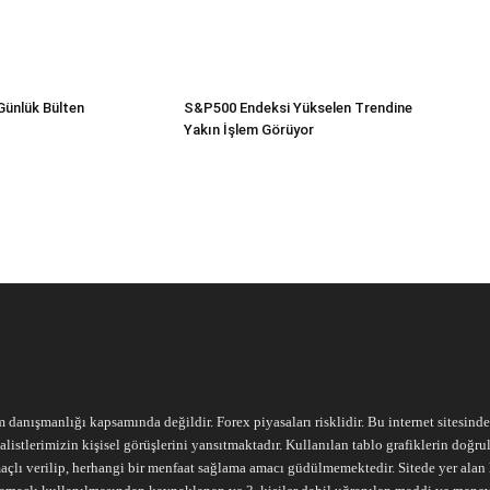
Günlük Bülten
S&P500 Endeksi Yükselen Trendine
Yakın İşlem Görüyor
m danışmanlığı kapsamında değildir. Forex piyasaları risklidir. Bu internet sitesind
alistlerimizin kişisel görüşlerini yansıtmaktadır. Kullanılan tablo grafiklerin doğ
açlı verilip, herhangi bir menfaat sağlama amacı güdülmemektedir. Sitede yer alan he