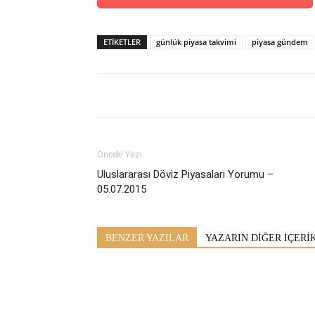
ETİKETLER
günlük piyasa takvimi
piyasa gündem
Önceki Yazı
Uluslararası Döviz Piyasaları Yorumu –
05.07.2015
BENZER YAZILAR
YAZARIN DİĞER İÇERİ