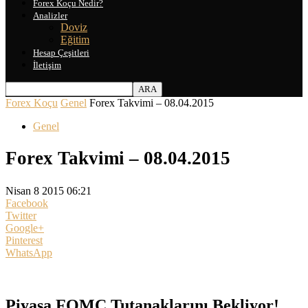
Forex Koçu Nedir?
Analizler
Doviz
Eğitim
Hesap Çeşitleri
İletişim
Forex Koçu
Genel
Forex Takvimi – 08.04.2015
Genel
Forex Takvimi – 08.04.2015
Nisan 8 2015 06:21
Facebook
Twitter
Google+
Pinterest
WhatsApp
Piyasa FOMC Tutanaklarını Bekliyor!