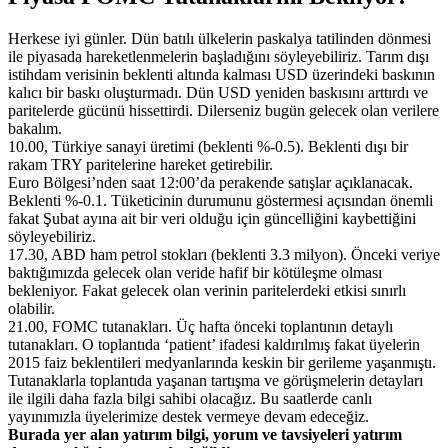
Herkese iyi günler. Dün batılı ülkelerin paskalya tatilinden dönmesi
ile piyasada hareketlenmelerin başladığını söyleyebiliriz. Tarım dışı
istihdam verisinin beklenti altında kalması USD üzerindeki baskının
kalıcı bir baskı oluşturmadı. Dün USD yeniden baskısını arttırdı ve
paritelerde gücünü hissettirdi. Dilerseniz bugün gelecek olan verilere
bakalım.
10.00, Türkiye sanayi üretimi (beklenti %-0.5). Beklenti dışı bir
rakam TRY paritelerine hareket getirebilir.
Euro Bölgesi’nden saat 12:00’da perakende satışlar açıklanacak.
Beklenti %-0.1. Tüketicinin durumunu göstermesi açısından önemli
fakat Şubat ayına ait bir veri olduğu için güncelliğini kaybettiğini
söyleyebiliriz.
17.30, ABD ham petrol stokları (beklenti 3.3 milyon). Önceki veriye
baktığımızda gelecek olan veride hafif bir kötüleşme olması
bekleniyor. Fakat gelecek olan verinin paritelerdeki etkisi sınırlı
olabilir.
21.00, FOMC tutanakları. Üç hafta önceki toplantının detaylı
tutanakları. O toplantıda ‘patient’ ifadesi kaldırılmış fakat üyelerin
2015 faiz beklentileri medyanlarında keskin bir gerileme yaşanmıştı.
Tutanaklarla toplantıda yaşanan tartışma ve görüşmelerin detayları
ile ilgili daha fazla bilgi sahibi olacağız. Bu saatlerde canlı
yayınımızla üyelerimize destek vermeye devam edeceğiz.
Burada yer alan yatırım bilgi, yorum ve tavsiyeleri yatırım