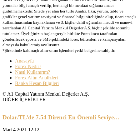
yorumlar bilgi amaçlı verilip, herhangi bir menfaat sağlama amacı
güdülmemektedir. Sitede yer alan her türlü Analiz, fikir, yorum, tablo ve
grafikler genel yatırım tavsiyesi ve finansal bilgi niteliğinde olup, ticari amaçlı
kullanılmasından kaynaklanan ve 3. kişiler dahil uğranılan maddi ve manevi
zararlardan A1 Capital Yatırım Menkul Değerler A.Ş. hiçbir şekilde sorumlu
tutulamaz. Üyeliğinizin başlangıcıyla birlikte Forexkocu tarafından
gönderilecek eposta ve SMS şeklindeki forex bültenleri ve kampanyaları
almayı da kabul etmiş sayılırsınız.
*Şirketimiz kaldıraçlı alım-satım işlemleri yetki belgesine sahiptir.
Anasayfa
Forex Nedir?
Nasıl Kullanırım?
Forex Altın Analizleri
Banka Hesap Bilgileri
© A1 Capital Yatırım Menkul Değerler A.Ş.
DİĞER İÇERİKLER
Dolar/TL’de 7.54 Direnci En Önemli Seviye…
Mart 4 2021 12:12