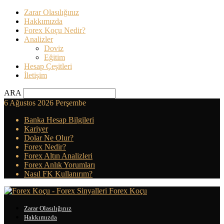
Zarar Olasılığınız
Hakkımızda
Forex Koçu Nedir?
Analizler
Doviz
Eğitim
Hesap Çeşitleri
İletişim
ARA
6 Ağustos 2026 Perşembe
Banka Hesap Bilgileri
Kariyer
Dolar Ne Olur?
Forex Nedir?
Forex Altın Analizleri
Forex Anlık Yorumları
Nasıl FK Kullanırım?
Forex Koçu
Zarar Olasılığınız
Hakkımızda