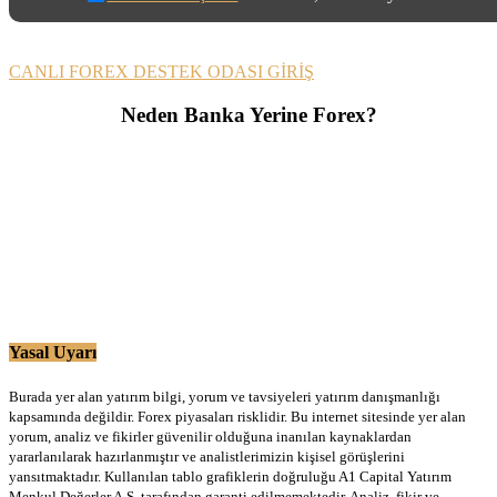
CANLI FOREX DESTEK ODASI GİRİŞ
Neden Banka Yerine Forex?
Yasal Uyarı
Burada yer alan yatırım bilgi, yorum ve tavsiyeleri yatırım danışmanlığı
kapsamında değildir. Forex piyasaları risklidir. Bu internet sitesinde yer alan
yorum, analiz ve fikirler güvenilir olduğuna inanılan kaynaklardan
yararlanılarak hazırlanmıştır ve analistlerimizin kişisel görüşlerini
yansıtmaktadır. Kullanılan tablo grafiklerin doğruluğu A1 Capital Yatırım
Menkul Değerler A.Ş. tarafından garanti edilmemektedir. Analiz, fikir ve