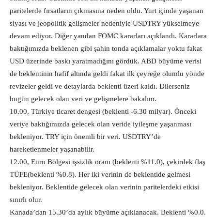
paritelerde fırsatların çıkmasına neden oldu. Yurt içinde yaşanan
siyası ve jeopolitik gelişmeler nedeniyle USDTRY yükselmeye
devam ediyor. Diğer yandan FOMC kararları açıklandı. Kararlara
baktığımızda beklenen gibi şahin tonda açıklamalar yoktu fakat
USD üzerinde baskı yaratmadığını gördük. ABD büyüme verisi
de beklentinin hafif altında geldi fakat ilk çeyreğe olumlu yönde
revizeler geldi ve detaylarda beklenti üzeri kaldı. Dilerseniz
bugün gelecek olan veri ve gelişmelere bakalım.
10.00, Türkiye ticaret dengesi (beklenti -6.30 milyar). Önceki
veriye baktığımızda gelecek olan veride iyileşme yaşanması
bekleniyor. TRY için önemli bir veri. USDTRY’de
hareketlenmeler yaşanabilir.
12.00, Euro Bölgesi işsizlik oranı (beklenti %11.0), çekirdek flaş
TÜFE(beklenti %0.8). Her iki verinin de beklentide gelmesi
bekleniyor. Beklentide gelecek olan verinin paritelerdeki etkisi
sınırlı olur.
Kanada’dan 15.30’da aylık büyüme açıklanacak. Beklenti %0.0.