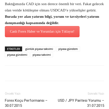
Baktığımızda CAD için son derece önemli bir veri. Fakat gelecek
olan veride kötüleşme olması USDCAD’e yükselişler getirir.
Burada yer alan yatırım bilgi, yorum ve tavsiyeleri yatırım
danışmanlığı kapsamında değildir.
Canlı Forex Haber ve Yorumları için Tıklayın!
ETİKETLER
günlük piyasa takvimi
piyasa gündem
piyasa gündemi
piyasa takvimi
Önceki Yazı
Sonraki Yazı
Forex Koçu Performansı –
USD / JPY Paritesi Yorumu –
30.07.2015
31.07.2015