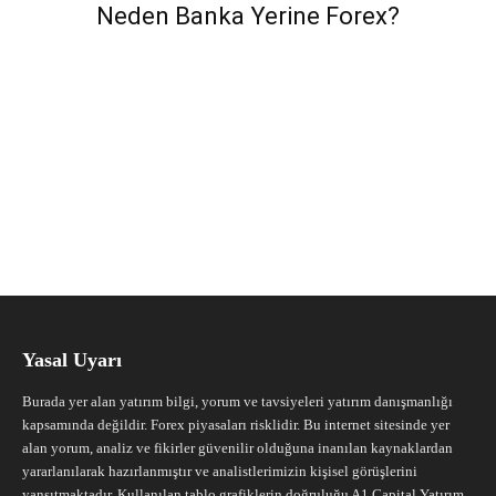
Neden Banka Yerine Forex?
Yasal Uyarı
Burada yer alan yatırım bilgi, yorum ve tavsiyeleri yatırım danışmanlığı
kapsamında değildir. Forex piyasaları risklidir. Bu internet sitesinde yer
alan yorum, analiz ve fikirler güvenilir olduğuna inanılan kaynaklardan
yararlanılarak hazırlanmıştır ve analistlerimizin kişisel görüşlerini
yansıtmaktadır. Kullanılan tablo grafiklerin doğruluğu A1 Capital Yatırım