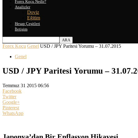
Forex Koçu Nedir?
Analizler
Doviz
Eğitim
Hesap Çeşitleri
İletişim
Forex Koçu
Genel
USD / JPY Paritesi Yorumu – 31.07.2015
Genel
USD / JPY Paritesi Yorumu – 31.07.
Temmuz 31 2015 06:56
Facebook
Twitter
Google+
Pinterest
WhatsApp
Japonya’dan Bir Enflasyon Hikayesi