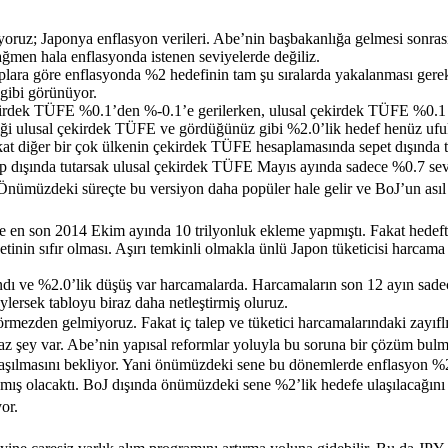
ruz; Japonya enflasyon verileri. Abe’nin başbakanlığa gelmesi sonras
ağmen hala enflasyonda istenen seviyelerde değiliz.
plara göre enflasyonda %2 hedefinin tam şu sıralarda yakalanması gerek
 gibi görünüyor.
rdek TÜFE %0.1’den %-0.1’e gerilerken, ulusal çekirdek TÜFE %0.1 sevi
iği ulusal çekirdek TÜFE ve gördüğünüz gibi %2.0’lik hedef henüz ufuk
akat diğer bir çok ülkenin çekirdek TÜFE hesaplamasında sepet dışında t
hesap dışında tutarsak ulusal çekirdek TÜFE Mayıs ayında sadece %0.7 se
nümüzdeki süreçte bu versiyon daha popüler hale gelir ve BoJ’un asıl 
 ve en son 2014 Ekim ayında 10 trilyonluk ekleme yapmıştı. Fakat hedeft
yetinin sıfır olması. Aşırı temkinli olmakla ünlü Japon tüketicisi harca
ndı ve %2.0’lik düşüş var harcamalarda. Harcamaların son 12 ayın sadece 
öylersek tabloyu biraz daha netleştirmiş oluruz.
 görmezden gelmiyoruz.
Fakat iç talep ve tüketici harcamalarındaki zayı
z şey var. Abe’nin yapısal reformlar yoluyla bu soruna bir çözüm bulmaya
laşılmasını bekliyor. Yani önümüzdeki sene bu dönemlerde enflasyon %2
mış olacaktı. BoJ dışında önümüzdeki sene %2’lik hedefe ulaşılacağını dü
or.