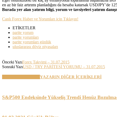
Eğer önümüzdeki bir kaç ay enflasyonda toparlanma başlamazsa BoJ yi
en az bir faiz artırımı planladığını da hesaba katarsak USDJPY’de 125
Burada yer alan yatırım bilgi, yorum ve tavsiyeleri yatırım danı
Canlı Forex Haber ve Yorumları için Tıklayın!
ETİKETLER
parite yorum
parite yorumları
parite yorumları günlük
uluslararası döviz piyasaları
Önceki Yazı
Forex Takvimi – 31.07.2015
Sonraki Yazı
USD / TRY PARİTESİ YORUMU – 31.07.2015
BENZER YAZILAR
YAZARIN DİĞER İÇERİKLERİ
S&P500 Endeksinde Yükseliş Trendi Henüz Bozulma