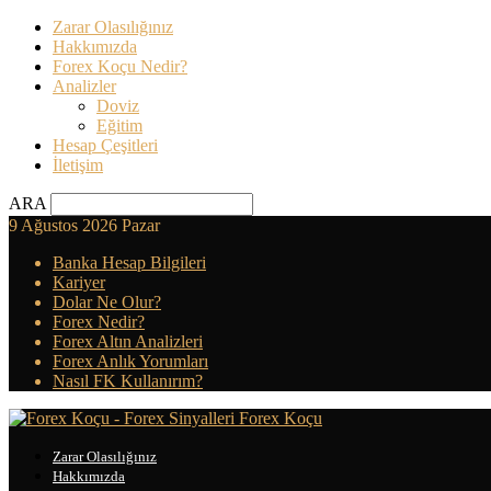
Zarar Olasılığınız
Hakkımızda
Forex Koçu Nedir?
Analizler
Doviz
Eğitim
Hesap Çeşitleri
İletişim
ARA
9 Ağustos 2026 Pazar
Banka Hesap Bilgileri
Kariyer
Dolar Ne Olur?
Forex Nedir?
Forex Altın Analizleri
Forex Anlık Yorumları
Nasıl FK Kullanırım?
Forex Koçu
Zarar Olasılığınız
Hakkımızda