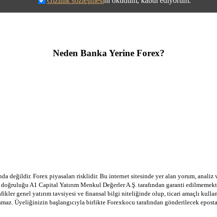
Gizlilik sözleşmesi
ni okudum, kabul ediyorum.
Neden Banka Yerine Forex?
a değildir. Forex piyasaları risklidir. Bu internet sitesinde yer alan yorum, analiz
in doğruluğu A1 Capital Yatırım Menkul Değerler A.Ş. tarafından garanti edilmemekte
afikler genel yatırım tavsiyesi ve finansal bilgi niteliğinde olup, ticari amaçlı ku
lamaz. Üyeliğinizin başlangıcıyla birlikte Forexkocu tarafından gönderilecek epost