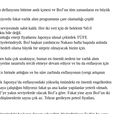
ı deflasyonu bitirme andı içmesi ve BoJ’un tüm zamanların en büyük
iyordu fakat varlık alım programının çare olamadığı çeşitli
yesinde sabit kaldı. Her iki veri için de beklenti %0.0
ta bile değil.
uttuğu enerji fiyatlarını Japonya ulusal çekirdek TÜFE
viyelerindeydi.
BoJ başkan yardımcısı Nakaso hafta başında aslında
hedefi olursa büyük bir sürpriz olmayacak bizim için.
en hala çok uzaktayız, bunun en önemli nedeni ise varlık alım
ma yerine tasarrufu tercih etmeye devam ediyor ve bu da enflasyon için
birinde arttığını ve bu süre zarfında enflasyonun (vergi artışının
flık Japonya’da enflasyondaki yükseliş önündeki en önemli engellerden
 çalıştığını biliyoruz fakat şu ana kadar yapılanlar yeterli olmadı.
’ye yakın seviyelerde olacak BoJ’a göre. Fakat yine aynı BoJ’un iki
şünenlerin sayısı çok az. Tekrar gerileyen petrol fiyatları,