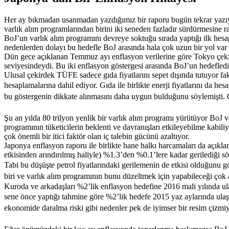
Her ay bıkmadan usanmadan yazdığımız bir raporu bugün tekrar yazıyo
varlık alım programlarından birini iki seneden fazladır sürdürmesine r
BoJ’un varlık alım programını devreye soktuğu sırada yaptığı ilk hesa
nedenlerden dolayı bu hedefle BoJ arasında hala çok uzun bir yol var
Dün gece açıklanan Temmuz ayı enflasyon verilerine göre Tokyo çeki
seviyesindeydi. Bu iki enflasyon göstergesi arasında BoJ’un hedefled
Ulusal çekirdek TÜFE sadece gıda fiyatlarını sepet dışında tutuyor f
hesaplamalarına dahil ediyor.
Gıda ile birlikte enerji fiyatlarını da 
bu göstergenin dikkate alınmasını daha uygun bulduğunu söylemişti. Ö
Şu an yılda 80 trilyon yenlik bir varlık alım programı yürütüyor BoJ
programının tüketicilerin beklenti ve davranışları etkileyebilme kabili
çok önemli bir itici faktör olan iç talebin gücünü azaltıyor.
Japonya enflasyon raporu ile birlikte hane halkı harcamaları da açıkla
etkisinden arındırılmış haliyle) %1.3’den %0.1’lere kadar gerilediği s
Tabi bu düşüşte petrol fiyatlarındaki gerilemenin de etkisi olduğunu
biri ve varlık alım programının bunu düzeltmek için yapabileceği çok a
Kuroda ve arkadaşları %2’lik enflasyon hedefine 2016 mali yılında u
sene önce yaptığı tahmine göre %2’lik hedefe
2015 yaz aylarında
ulaş
ekonomide daralma riski gibi nedenler pek de iyimser bir resim çizmiy