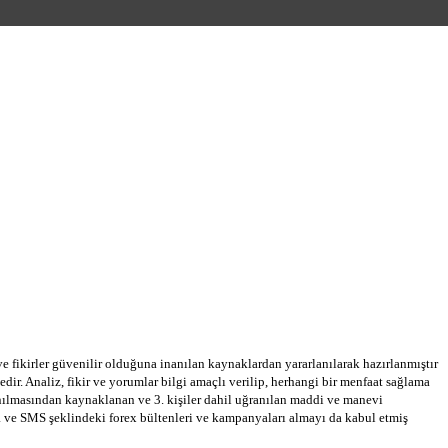
 ve fikirler güvenilir olduğuna inanılan kaynaklardan yararlanılarak hazırlanmıştır
dir. Analiz, fikir ve yorumlar bilgi amaçlı verilip, herhangi bir menfaat sağlama
llanılmasından kaynaklanan ve 3. kişiler dahil uğranılan maddi ve manevi
a ve SMS şeklindeki forex bültenleri ve kampanyaları almayı da kabul etmiş