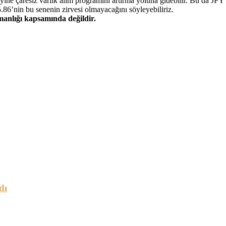
ne çaresiz varlık alım programını artırma yoluna gidebilir. Bu da JP
.86’nin bu senenin zirvesi olmayacağını söyleyebiliriz.
şmanlığı kapsamında değildir.
dı