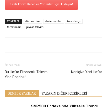
Canlı Forex Haber ve Yorumları için Tıklayın!
ETİKETLER
altın ne olur
dolar ne olur
forex koçu
forex nedir
piyasa takvimi
Önceki Yazı
Sonraki Yazı
Bu Hafta Ekonomik Takvim
Koniçiva Yeni Hafta
Yine Dopdolu!
BENZER YAZILAR
YAZARIN DİĞER İÇERİKLERİ
S&P500 Endeksinde Yükseliş Trendi