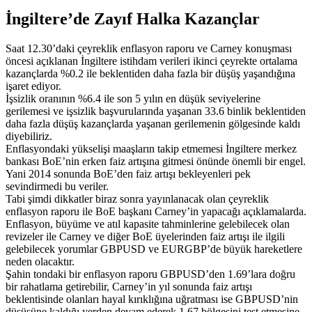
İngiltere’de Zayıf Halka Kazançlar
Saat 12.30’daki çeyreklik enflasyon raporu ve Carney konuşması
öncesi açıklanan İngiltere istihdam verileri ikinci çeyrekte ortalama
kazançlarda %0.2 ile beklentiden daha fazla bir düşüş yaşandığına
işaret ediyor.
İşsizlik oranının %6.4 ile son 5 yılın en düşük seviyelerine
gerilemesi ve işsizlik başvurularında yaşanan 33.6 binlik beklentiden
daha fazla düşüş kazançlarda yaşanan gerilemenin gölgesinde kaldı
diyebiliriz.
Enflasyondaki yükselişi maaşların takip etmemesi İngiltere merkez
bankası BoE’nin erken faiz artışına gitmesi önünde önemli bir engel.
Yani 2014 sonunda BoE’den faiz artışı bekleyenleri pek
sevindirmedi bu veriler.
Tabi şimdi dikkatler biraz sonra yayınlanacak olan çeyreklik
enflasyon raporu ile BoE başkanı Carney’in yapacağı açıklamalarda.
Enflasyon, büyüme ve atıl kapasite tahminlerine gelebilecek olan
revizeler ile Carney ve diğer BoE üyelerinden faiz artışı ile ilgili
gelebilecek yorumlar GBPUSD ve EURGBP’de büyük hareketlere
neden olacaktır.
Şahin tondaki bir enflasyon raporu GBPUSD’den 1.69’lara doğru
bir rahatlama getirebilir, Carney’in yıl sonunda faiz artışı
beklentisinde olanları hayal kırıklığına uğratması ise GBPUSD’nin
düşüşüne kaldığı yerden devam ederek 1.67 bölgesini test etmesine