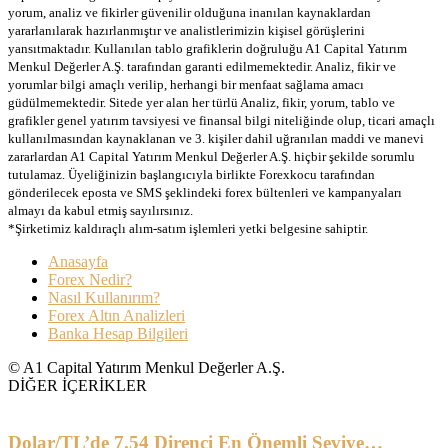
yorum, analiz ve fikirler güvenilir olduğuna inanılan kaynaklardan
yararlanılarak hazırlanmıştır ve analistlerimizin kişisel görüşlerini
yansıtmaktadır. Kullanılan tablo grafiklerin doğruluğu A1 Capital Yatırım
Menkul Değerler A.Ş. tarafından garanti edilmemektedir. Analiz, fikir ve
yorumlar bilgi amaçlı verilip, herhangi bir menfaat sağlama amacı
güdülmemektedir. Sitede yer alan her türlü Analiz, fikir, yorum, tablo ve
grafikler genel yatırım tavsiyesi ve finansal bilgi niteliğinde olup, ticari amaçlı
kullanılmasından kaynaklanan ve 3. kişiler dahil uğranılan maddi ve manevi
zararlardan A1 Capital Yatırım Menkul Değerler A.Ş. hiçbir şekilde sorumlu
tutulamaz. Üyeliğinizin başlangıcıyla birlikte Forexkocu tarafından
gönderilecek eposta ve SMS şeklindeki forex bültenleri ve kampanyaları
almayı da kabul etmiş sayılırsınız.
*Şirketimiz kaldıraçlı alım-satım işlemleri yetki belgesine sahiptir.
Anasayfa
Forex Nedir?
Nasıl Kullanırım?
Forex Altın Analizleri
Banka Hesap Bilgileri
© A1 Capital Yatırım Menkul Değerler A.Ş.
DİĞER İÇERİKLER
Dolar/TL’de 7.54 Direnci En Önemli Seviye…