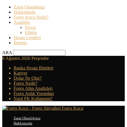
Zarar Olasılığınız
Hakkımızda
Forex Koçu Nedir?
Analizler
Doviz
Eğitim
Hesap Çeşitleri
İletişim
ARA
6 Ağustos 2026 Perşembe
Banka Hesap Bilgileri
Kariyer
Dolar Ne Olur?
Forex Nedir?
Forex Altın Analizleri
Forex Anlık Yorumları
Nasıl FK Kullanırım?
Forex Koçu
Zarar Olasılığınız
Hakkımızda