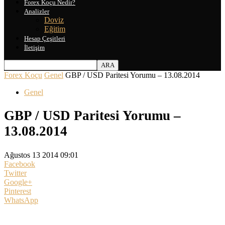
Forex Koçu Nedir?
Analizler
Doviz
Eğitim
Hesap Çeşitleri
İletişim
Forex Koçu
Genel
GBP / USD Paritesi Yorumu – 13.08.2014
Genel
GBP / USD Paritesi Yorumu –
13.08.2014
Ağustos 13 2014 09:01
Facebook
Twitter
Google+
Pinterest
WhatsApp