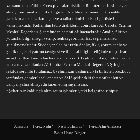
kapsamında değildir. Forex piyasaları risklidir. Bu internet sitesinde yer
alan yorum, analiz ve fikirler güvenilir olduğuna inanılan kaynaklardan
yararlanılarak hazırlanmıştır ve analistlerimizin kişisel görüşlerini
yansıtmaktadır. Kullanılan tablo grafiklerin doğruluğu A1 Capital Yatırım
Menkul Değerler A.Ş. tarafından garanti edilmemektedir. Analiz, fikir ve
yorumlar bilgi amaçlı verilip, herhangi bir menfaat sağlama amacı
güdülmemektedir. Sitede yer alan her türlü Analiz, fikir, yorum, tablo ve
grafikler genel yatırım tavsiyesi ve finansal bilgi niteliğinde olup, ticari
amaçlı kullanılmasından kaynaklanan ve 3. kişiler dahil uğranılan maddi
ve manevi zararlardan A1 Capital Yatırım Menkul Değerler A.Ş. hiçbir
şekilde sorumlu tutulamaz. Üyeliğinizin başlangıcıyla birlikte Forexkocu
tarafından gönderilecek eposta ve SMS şeklindeki forex bültenleri ve
kampanyaları almayı da kabul etmiş sayılırsınız.
*Şirketimiz kaldıraçlı alım-satım işlemleri yetki belgesine sahiptir.
Anasayfa
Forex Nedir?
Nasıl Kullanırım?
Forex Altın Analizleri
Banka Hesap Bilgileri