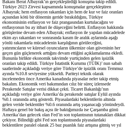
Bakanı Berat Albayrak’ın gerçekleştirdiği konuşma takip edildi.
Türkiye 2023 Zirvesi kapsamında konuşmalar gerçekleştiren
Albayrak; hem enflasyon rakamları için hem de kur ve faiz oranları
açısından kötü bir dönemin geride bırakıldığını, Türkiye
ekonomisinin enflasyon ve faiz prangasından kurtulacağını ve
enflasyonun bu ay itibari ile düşeceğini belirtti. Enflasyon hakkında
görüşlerine devam eden Albayrak; enflasyon ile yapılan mücadelede
ekim ayı rakamları ve sonrasında kasım ile aralık aylarında aşağı
yönlü rakamlarla mücadelenin karşılığının görüleceğini,
yatırımcıların ve küresel oyuncuların ülkemize olan güveninin her
geçen gün güçlenerek arttığını devam ettiğini açıklamalarına ekledi.
Bununla birlikte ekonomik takvimde yurtiçinden gelen işsizlik
oranları takip edildi. Türkiye İstatistik Kurumu (TÜİK)’ nun sabah
saatlerinde açıkladığı veriye göre Türkiye’de işsizlik oranı Temmuz
ayında %10.8 seviyesine yükseldi. Pariteyi teknik olarak
incelemeden önce Amerika kanadında piyasalar neler takip etmiş
bakalım. Ekonomik veri bakımından cılız bir süreç izlensede
Perakende Satışlar verisi dikkat çekti. Ticaret Bakanlığı’nın
açıkladığı veriye göre Amerika’da perakende satışlar Eylül ayında
%0.1 oranında artış gösterdi. Piyasalardaki beklentilerin altında
gelen veride beklentiler %0.6 oranında artış yaşanacağı yönündeydi.
Haftaya genel bir bakış açısı ile baktığımızda ise Çarşamba günü
Amerika’dan gelecek olan Fed’in son toplantısının tutanakları dikkat
çekiyor. Bilindiği gibi Fed son toplantısında piyasalardaki
beklentilere paralel olarak 25 baz puanlık faiz artışına gitmiş ve yıl