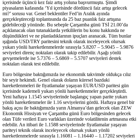
içerisinde üçüncü kez faiz artış yoluna başvurmuştu. Şimdi
piyasaların kafasında ‘Yıl içerisinde dördüncü faiz artışı gelecek
mi?’ sorusu var. Genel beklentiler Fed’in Aralık ayında
gerçekleştireceği toplantısında da 25 baz puanlık faiz artışına
gidebileceği yönünde. Bu sebeple Çarşamba günü TSİ 21.00’da
açıklanacak olan tutanaklarda yetkililerin bu konu hakkında ne
düşündükleri ve ne planladıklarının ipuçları aranacak. Tüm bunlar
ışığında USD/TRY paritesini teknik olarak inceleyecek olursak
yukarı yönlü hareketlenmelerde sırasıyla 5.8207 – 5.9045 – 5.9876
seviyeleri direnç noktaları olarak takip edilebilir. Aşağı yönlü
gevşemelerde ise 5.7376 – 5.6869 – 5.5707 seviyeleri destek
noktaları olarak test edilebilir.
Euro bölgesine baktığımızda ise ekonomik takvimde oldukça cılız
bir seyir hekimdi. Genel olarak doların küresel bazdaki
hareketlenmeleri ile fiyatlamalar yaşayan EUR/USD paritesi gün
içerisinde kademeli yukarı yönlü hareketlenmeler gerçekleştirdi.
Yeni haftaya 1.1545 seviyelerinde başlangıç yapan parite yukarı
yönlü hareketlenmeler ile 1.16 seviyelerini gördü. Haftaya genel bir
bakış açısı ile baktığımızda yarın Almanya’dan gelecek olan ZEW
Ekonomik Hissiyatı ve Çarşamba günü Euro bölgesinden gelecek
olan Tüfe verileri Euro varlıkları üzerinde volatilitenin artmasına etki
edebilir. An itibari ile 1.1588 seviyelerinde fiyatlamalar yaşayan
pariteyi teknik olarak inceleyecek olursak yukarı yönlü
hareketlenmelerde sırasıyla 1.16081 – 1.16440 – 1.17202 seviyeleri