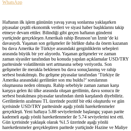
WhatsApp
Haftanın ilk işlem gününün yavaş yavaş sonlarına yaklaşırken
piyasalar çeşitli ekonomik verileri ve siyasi haber başlıklarını takip
etmeye devam ettiler. Bilindiği gibi geçen haftanın gündemi
yurtiçinde gerçekleşen Amerikalı rahip Brunson’un İzmir’de ki
davasıydı. Yaşanan son gelişmeler ile birlikte daha da önem kazanan
bu dava Amerika ile Türkiye arasındaki gerginliklerin sebepleri
arasında büyük bir yer alıyordu. Yaşanan gelişmeler ve zaman
zaman siyasiler tarafından bu konuda yapılan açıklamalar USD/TRY
paritesinde volatilitenin sert artmasına sebep veriyordu. Son
gelişmeler ile merakla beklenen bu dava sonuçlanmış ve rahip
serbest bırakılmıştı. Bu gelişme piyasalar tarafından ‘Türkiye ile
Amerika arasındaki gerilimler son mu buldu?’ sorularının
oluşmasına neden olmuştu. Rahip sebebiyle zaman zaman karşı
karşıya gelen iki ülke arasında oluşan gerilimin, dava sonucu ile
serbest bırakılması piyasalar tarafından ılımlı karşılandı diyebiliriz.
Gerilimlerin azalması TL üzerinde pozitif bir etki oluşturdu ve gün
içerisinde USD/TRY paritesinde aşağı yönlü hareketlenmeler
gerçekleşti. Yeni haftaya 5.88 seviyelerinde başlangıç yapan parite
kademeli aşağı yönlü hareketlenmeler ile 5.74 seviyelerini test etti.
Gün içerisinde yaklaşık olarak %1.5 üzerinde aşağı yönlü
hareketlenmeler gerçekleştiren paritede yurtiçinde Hazine ve Maliye