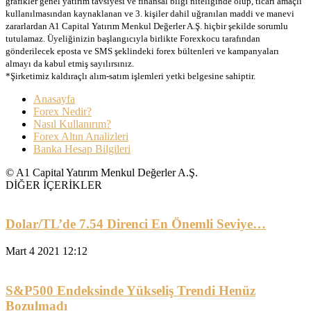
grafikler genel yatırım tavsiyesi ve finansal bilgi niteliğinde olup, ticari amaçlı
kullanılmasından kaynaklanan ve 3. kişiler dahil uğranılan maddi ve manevi
zararlardan A1 Capital Yatırım Menkul Değerler A.Ş. hiçbir şekilde sorumlu
tutulamaz. Üyeliğinizin başlangıcıyla birlikte Forexkocu tarafından
gönderilecek eposta ve SMS şeklindeki forex bültenleri ve kampanyaları
almayı da kabul etmiş sayılırsınız.
*Şirketimiz kaldıraçlı alım-satım işlemleri yetki belgesine sahiptir.
Anasayfa
Forex Nedir?
Nasıl Kullanırım?
Forex Altın Analizleri
Banka Hesap Bilgileri
© A1 Capital Yatırım Menkul Değerler A.Ş.
DİĞER İÇERİKLER
Dolar/TL’de 7.54 Direnci En Önemli Seviye…
Mart 4 2021 12:12
S&P500 Endeksinde Yükseliş Trendi Henüz
Bozulmadı