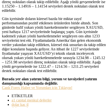
direnç noktaları olarak takip edilebilir. Aşağı yönlü gevşemelerde ise
1.15250 – 1.14916 – 1.14154 seviyeleri destek noktaları olarak test
edilebilir.
Gün içerisinde doların küresel bazda bir miktar zayıf
performansından pozitif etkilenen ürünlerden biride altındı. Son
günlerde hafif yukarı yönlü hareketlenmeler sergileyen XAUUSD,
yeni haftaya 1217 seviyelerinde başlangıç yaptı. Gün içerisinde
kademeli yukarı yönlü hareketlenmeler sergileyen ons altın 1233
seviyelerini test etti. Fiyatlamalarda Amerika’dan gelen ekonomik
veriler yakından takip edilirken, küresel risk unsurları da takip edilen
diğer konuların başında geliyor. An itibari ile 1227 seviyelerinde
fiyatlamalar yaşayan XAUUSD’yi teknik olarak inceleyecek
olursak yukarı yönlü hareketlenmelerde sırasıyla 1234.98 – 1245.12
– 1251.98 seviyeleri direnç noktaları olarak takip edilebilir. Aşağı
yönlü gevşemelerde ise 1222.47 – 1214.56 – 1211.25 seviyeleri
destek noktaları olarak test edilebilir.
Burada yer alan yatırım bilgi, yorum ve tavsiyeleri yatırım
danışmanlığı kapsamında değildir.
Canlı Forex Haber ve Yorumları için Tıklayın!
ETİKETLER
a1 capital menkul değerler
dolar kaç tl