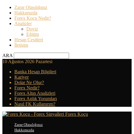
Zarar Olasılığınız
Hakkımızda
Forex Koçu Nedir?
Analizler
Doviz
Eğitim
Hesap Çeşitleri
İletişim
ARA
10 Ağustos 2026 Pazartesi
Banka Hesap Bilgileri
Kariyer
Dolar Ne Olur?
Forex Nedir?
Forex Altın Analizleri
Forex Anlık Yorumları
Nasıl FK Kullanırım?
Forex Koçu
Zarar Olasılığınız
Hakkımızda