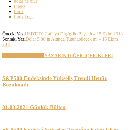
dolar ne olur
foreks
forex
forex koçu
Önceki Yazı
USDTRY Haftaya Düşüş ile Başladı – 15 Ekim 2018
Sonraki Yazı
Dolar 5.80’in Altında Tutunabilecek mi – 16 Ekim
2018
BENZER YAZILAR
YAZARIN DİĞER İÇERİKLERİ
S&P500 Endeksinde Yükseliş Trendi Henüz
Bozulmadı
01.03.2021 Günlük Bülten
S&P500 Endeksi Yükselen Trendine Yakın İşlem