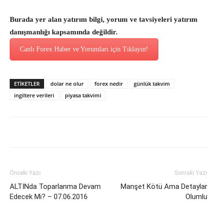
Burada yer alan yatırım bilgi, yorum ve tavsiyeleri yatırım
danışmanlığı kapsamında değildir.
Canlı Forex Haber ve Yorumları için Tıklayın!
ETİKETLER
dolar ne olur
forex nedir
günlük takvim
ingiltere verileri
piyasa takvimi
Önceki Yazı
Sonraki Yazı
ALTINda Toparlanma Devam
Manşet Kötü Ama Detaylar
Edecek Mi? – 07.06.2016
Olumlu