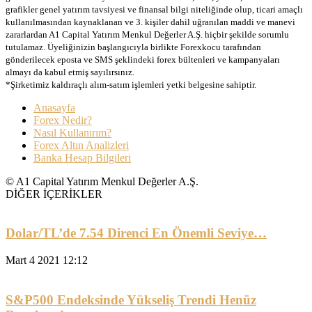
grafikler genel yatırım tavsiyesi ve finansal bilgi niteliğinde olup, ticari amaçlı
kullanılmasından kaynaklanan ve 3. kişiler dahil uğranılan maddi ve manevi
zararlardan A1 Capital Yatırım Menkul Değerler A.Ş. hiçbir şekilde sorumlu
tutulamaz. Üyeliğinizin başlangıcıyla birlikte Forexkocu tarafından
gönderilecek eposta ve SMS şeklindeki forex bültenleri ve kampanyaları
almayı da kabul etmiş sayılırsınız.
*Şirketimiz kaldıraçlı alım-satım işlemleri yetki belgesine sahiptir.
Anasayfa
Forex Nedir?
Nasıl Kullanırım?
Forex Altın Analizleri
Banka Hesap Bilgileri
© A1 Capital Yatırım Menkul Değerler A.Ş.
DİĞER İÇERİKLER
Dolar/TL’de 7.54 Direnci En Önemli Seviye…
Mart 4 2021 12:12
S&P500 Endeksinde Yükseliş Trendi Henüz