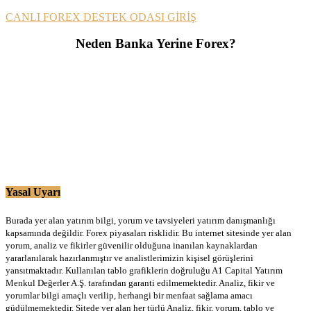
CANLI FOREX DESTEK ODASI GİRİŞ
Neden Banka Yerine Forex?
Yasal Uyarı
Burada yer alan yatırım bilgi, yorum ve tavsiyeleri yatırım danışmanlığı
kapsamında değildir. Forex piyasaları risklidir. Bu internet sitesinde yer alan
yorum, analiz ve fikirler güvenilir olduğuna inanılan kaynaklardan
yararlanılarak hazırlanmıştır ve analistlerimizin kişisel görüşlerini
yansıtmaktadır. Kullanılan tablo grafiklerin doğruluğu A1 Capital Yatırım
Menkul Değerler A.Ş. tarafından garanti edilmemektedir. Analiz, fikir ve
yorumlar bilgi amaçlı verilip, herhangi bir menfaat sağlama amacı
güdülmemektedir. Sitede yer alan her türlü Analiz, fikir, yorum, tablo ve