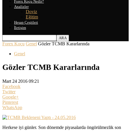
Forex Koçu Nedir?
Analizler
Doviz
Eğitim
Hesap Çeşitleri
İletişim
Forex Koçu
Genel
Gözler TCMB Kararlarında
Genel
Gözler TCMB Kararlarında
Mart 24 2016 09:21
Facebook
Twitter
Google+
Pinterest
WhatsApp
Herkese iyi günler. Son dönemde piyasalarda öngörülmezlik son