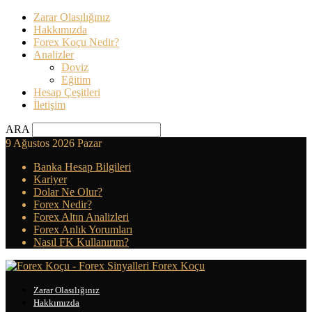
Zarar Olasılığınız
Hakkımızda
Forex Koçu Nedir?
Analizler
Doviz
Eğitim
Hesap Çeşitleri
İletişim
ARA
9 Ağustos 2026 Pazar
Banka Hesap Bilgileri
Kariyer
Dolar Ne Olur?
Forex Nedir?
Forex Altın Analizleri
Forex Anlık Yorumları
Nasıl FK Kullanırım?
Forex Koçu
Zarar Olasılığınız
Hakkımızda