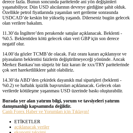
derece fazla. Bunun soncunda paritelerde ani yön değişimleri
yaşanabiliyor. Dün USD alıcılarının devreye girdiğine şahit olduk.
Özellikle petrol fiyatlarında yaşanılan sert gerileme sonrasında
USDCAD’de keskin bir yükseliş yaşandı. Dilerseniz bugün gelecek
olan verilere bakalım.
11.30’da İngiltere’den perakende satışlar açıklanacak. Beklenti -
%0.5. Beklentiden kötü gelecek olan veri GBP için son derece
negatif olur.
14.00’da gözler TCMB’de olacak. Faiz oranı kararı açıklanıyor ve
piyasaların beklentisi faizlerin değiştirilmeyeceği yönünde. Ancak
Merkez Bankası’nın sürpriz bir faiz kararı ile xxx/TRY paritelerinde
çok sert hareketliliklere şahit olabiliriz.
14.30’da ABD’den çekirdek dayanıklı mal siparişleri (beklenti -
%0.2) ve haftalık işsizlik başvuruları açıklanacak. Gelecek olan
verilerde kötüleşme yaşanması USD üzerinde baskı oluşturabilir.
Burada yer alan yatırım bilgi, yorum ve tavsiyeleri yatırım
danışmanlığı kapsamında değildir.
Canlı Forex Haber ve Yorumları için Tıklayın!
ETİKETLER
açıklanacak veriler
ekonomi takvimi