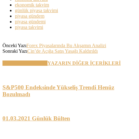
ekonomik takvim
günlük piyasa takvimi
piyasa gündem
piyasa gündemi
piyasa takvimi
Önceki Yazı
Forex Piyasalarında Bu Akşamın Analizi
Sonraki Yazı
Çin’de Açığa Satış Yasağı Kaldırıldı
BENZER YAZILAR
YAZARIN DİĞER İÇERİKLERİ
S&P500 Endeksinde Yükseliş Trendi Henüz
Bozulmadı
01.03.2021 Günlük Bülten